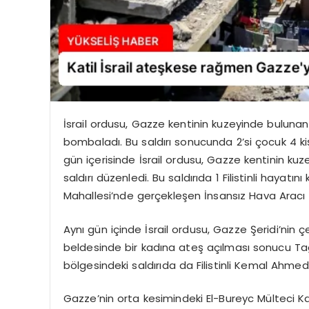
İsrail ordusu, Gazze kentinin kuzeyinde bulunan
bombaladı. Bu saldırı sonucunda 2’si çocuk 4 kiş
gün içerisinde İsrail ordusu, Gazze kentinin ku
saldırı düzenledi. Bu saldırıda 1 Filistinli hayatın
Mahallesi’nde gerçekleşen İnsansız Hava Aracı (İ
Aynı gün içinde İsrail ordusu, Gazze Şeridi’nin çe
beldesinde bir kadına ateş açılması sonucu Tagr
bölgesindeki saldırıda da Filistinli Kemal Ahme
Gazze’nin orta kesimindeki El-Bureyc Mülteci Ka