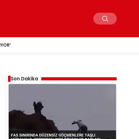
IYOR’
Son Dakika