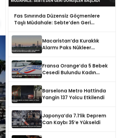
Fas Sınırında Düzensiz Göçmenlere
Taşlı Müdahale: Sebte’den Geri
Dönüşler Başladı
Macaristan’da Kuraklık
Alarmı Paks Nükleer
Santrali’ni Kapatma
Noktasına Getirdi
Fransa Orange’da 5 Bebek
Cesedi Bulundu Kadın
Gözaltına Alındı
Barselona Metro Hattinda
Yangin 137 Yolcu Etkilendi
Japonya’da 7.1’lik Deprem
Can Kaybı 35’e Yükseldi