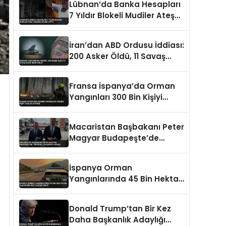
Lübnan’da Banka Hesapları
7 Yıldır Blokeli Mudiler Ateş
Yakarak Eylem Yaptı
İran’dan ABD Ordusu İddiası:
200 Asker Öldü, 11 Savaş
Uçağı İmha Edildi
Fransa İspanya’da Orman
Yangınları 300 Bin Kişiyi
Tahliye Ettirdi
Macaristan Başbakanı Peter
Magyar Budapeşte’de
Tükürüklü Saldırıya Uğradı
İspanya Orman
Yangınlarında 45 Bin Hektar
Kül Oldu 88 Bin Kişi Tahliye
Edildi
Donald Trump’tan Bir Kez
Daha Başkanlık Adaylığı