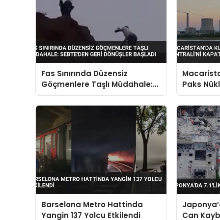
Fas Sınırında Düzensiz
Macarista
Göçmenlere Taşlı Müdahale:
Paks Nükl
Sebte’den Geri Dönüşler
Kapatma 
Başladı
Barselona Metro Hattinda
Japonya’d
Yangin 137 Yolcu Etkilendi
Can Kaybı