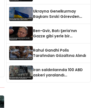
Açıklaması
Ukrayna Genelkurmay
Başkanı Sırski Görevden
Alındı Zelenskiy Yeni
Atamayı Duyurdu
Ben-Gvir, Batı Şeria’nın
Gazze gibi yerle bir
edilmesini istedi
Rahul Gandhi Polis
Tarafından Gözaltına Alındı
İran saldırılarında 100 ABD
askeri yaralandı
Pentagon’un gizlediği öne
sürülüyor