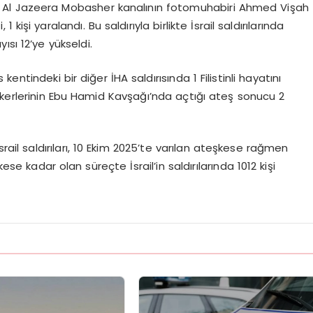
da, Al Jazeera Mobasher kanalının fotomuhabiri Ahmed Vişah
1 kişi yaralandı. Bu saldırıyla birlikte İsrail saldırılarında
sı 12’ye yükseldi.
ntindeki bir diğer İHA saldırısında 1 Filistinli hayatını
il askerlerinin Ebu Hamid Kavşağı’nda açtığı ateş sonucu 2
srail saldırıları, 10 Ekim 2025’te varılan ateşkese rağmen
 kadar olan süreçte İsrail’in saldırılarında 1012 kişi