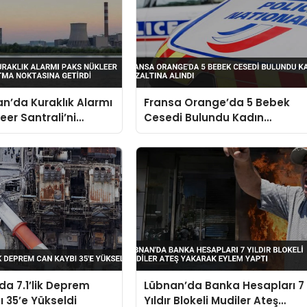
n’da Kuraklık Alarmı
Fransa Orange’da 5 Bebek
eer Santrali’ni
Cesedi Bulundu Kadın
Noktasına Getirdi
Gözaltına Alındı
a 7.1’lik Deprem
Lübnan’da Banka Hesapları 7
 35’e Yükseldi
Yıldır Blokeli Mudiler Ateş