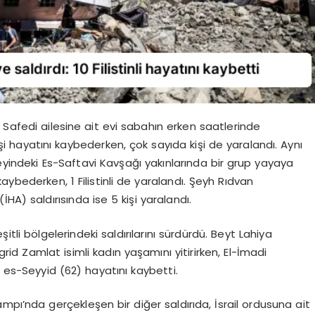
 Safedi ailesine ait evi sabahın erken saatlerinde
i hayatını kaybederken, çok sayıda kişi de yaralandı. Aynı
zeyindeki Es-Saftavi Kavşağı yakınlarında bir grup yayaya
ı kaybederken, 1 Filistinli de yaralandı. Şeyh Rıdvan
HA) saldırısında ise 5 kişi yaralandı.
şitli bölgelerindeki saldırılarını sürdürdü. Beyt Lahiya
id Zamlat isimli kadın yaşamını yitirirken, El-İmadi
d es-Seyyid (62) hayatını kaybetti.
mpı’nda gerçekleşen bir diğer saldırıda, İsrail ordusuna ait