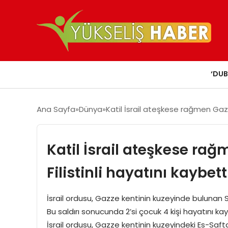
‘DUB
Ana Sayfa
Dünya
Katil İsrail ateşkese rağmen Gazze’
Katil İsrail ateşkese rağ
Filistinli hayatını kaybett
İsrail ordusu, Gazze kentinin kuzeyinde bulunan 
Bu saldırı sonucunda 2’si çocuk 4 kişi hayatını ka
İsrail ordusu, Gazze kentinin kuzeyindeki Es-Safta