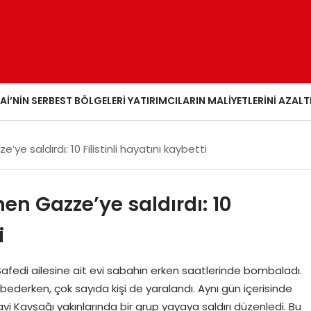
AI’NIN SERBEST BÖLGELERI YATIRIMCILARIN MALIYETLERINI AZALT
ye saldırdı: 10 Filistinli hayatını kaybetti
men Gazze’ye saldırdı: 10
i
Safedi ailesine ait evi sabahın erken saatlerinde bombaladı.
ybederken, çok sayıda kişi de yaralandı. Aynı gün içerisinde
vi Kavşağı yakınlarında bir grup yayaya saldırı düzenledi. Bu