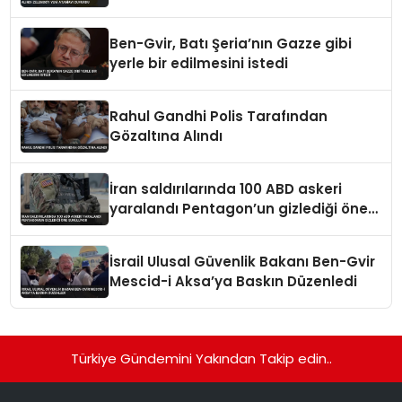
Atamayı Duyurdu
Ben-Gvir, Batı Şeria’nın Gazze gibi
yerle bir edilmesini istedi
Rahul Gandhi Polis Tarafından
Gözaltına Alındı
İran saldırılarında 100 ABD askeri
yaralandı Pentagon’un gizlediği öne
sürülüyor
İsrail Ulusal Güvenlik Bakanı Ben-Gvir
Mescid-i Aksa’ya Baskın Düzenledi
Türkiye Gündemini Yakından Takip edin..