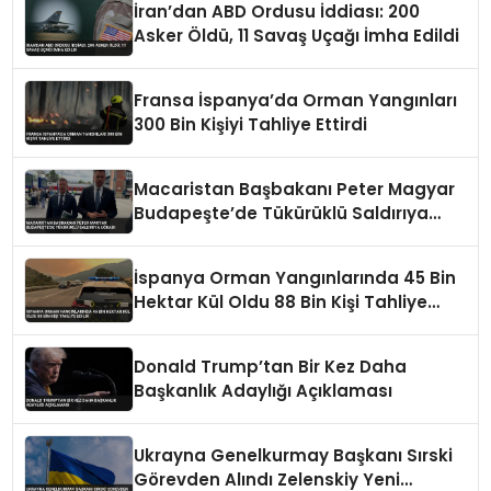
İran’dan ABD Ordusu İddiası: 200
Asker Öldü, 11 Savaş Uçağı İmha Edildi
Fransa İspanya’da Orman Yangınları
300 Bin Kişiyi Tahliye Ettirdi
Macaristan Başbakanı Peter Magyar
Budapeşte’de Tükürüklü Saldırıya
Uğradı
İspanya Orman Yangınlarında 45 Bin
Hektar Kül Oldu 88 Bin Kişi Tahliye
Edildi
Donald Trump’tan Bir Kez Daha
Başkanlık Adaylığı Açıklaması
Ukrayna Genelkurmay Başkanı Sırski
Görevden Alındı Zelenskiy Yeni