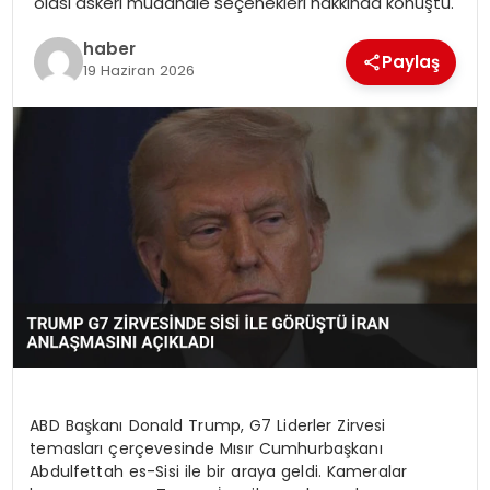
olası askeri müdahale seçenekleri hakkında konuştu.
haber
Paylaş
19 Haziran 2026
ABD Başkanı Donald Trump, G7 Liderler Zirvesi
temasları çerçevesinde Mısır Cumhurbaşkanı
Abdulfettah es-Sisi ile bir araya geldi. Kameralar