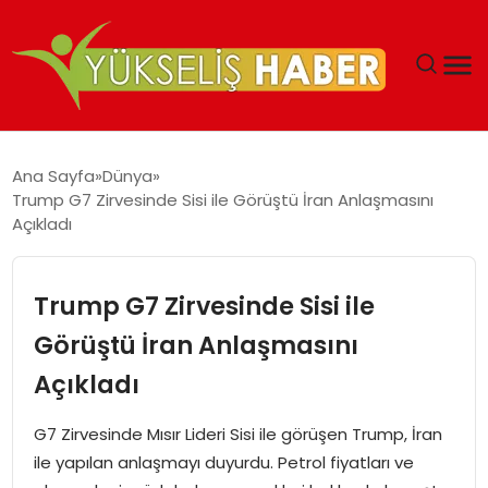
‘DUBAI’NIN SERBEST BÖLGELERI YATIRIMCILARIN
Ana Sayfa
Dünya
MALIYETLERINI AZALTIYOR’
Trump G7 Zirvesinde Sisi ile Görüştü İran Anlaşmasını
Açıkladı
Trump G7 Zirvesinde Sisi ile
Görüştü İran Anlaşmasını
Açıkladı
G7 Zirvesinde Mısır Lideri Sisi ile görüşen Trump, İran
ile yapılan anlaşmayı duyurdu. Petrol fiyatları ve