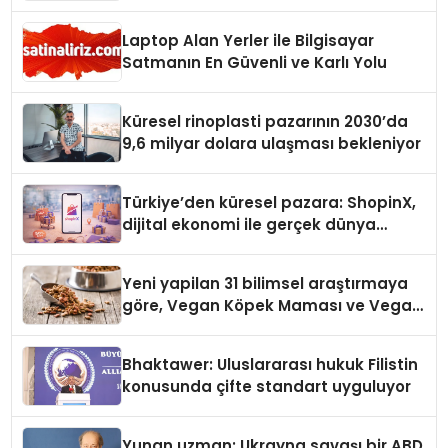
Laptop Alan Yerler ile Bilgisayar
Satmanın En Güvenli ve Karlı Yolu
Küresel rinoplasti pazarının 2030’da
9,6 milyar dolara ulaşması bekleniyor
Türkiye’den küresel pazara: ShopinX,
dijital ekonomi ile gerçek dünya
alışverişini bir araya getirmeyi
hedefliyor
Yeni yapilan 31 bilimsel araştırmaya
göre, Vegan Köpek Maması ve Vegan
Kedi Mamasının İyi Sindirildiğini
Ortaya Koydu
Bhaktawer: Uluslararası hukuk Filistin
konusunda çifte standart uyguluyor
Yunan uzman: Ukrayna savaşı bir ABD