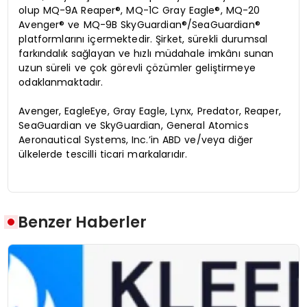
olup MQ-9A Reaper®, MQ-1C Gray Eagle®, MQ-20
Avenger® ve MQ-9B SkyGuardian®/SeaGuardian®
platformlarını içermektedir. Şirket, sürekli durumsal
farkındalık sağlayan ve hızlı müdahale imkânı sunan
uzun süreli ve çok görevli çözümler geliştirmeye
odaklanmaktadır.
Avenger, EagleEye, Gray Eagle, Lynx, Predator, Reaper,
SeaGuardian ve SkyGuardian, General Atomics
Aeronautical Systems, Inc.’in ABD ve/veya diğer
ülkelerde tescilli ticari markalarıdır.
Benzer Haberler