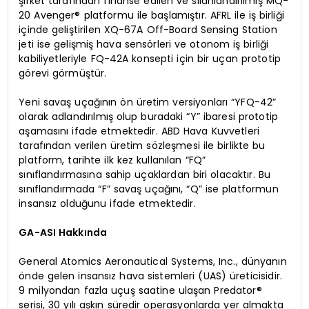
şirket tarafından finanse edilen ve silahlandırılmış MQ-
20 Avenger® platformu ile başlamıştır. AFRL ile iş birliği
içinde geliştirilen XQ-67A Off-Board Sensing Station
jeti ise gelişmiş hava sensörleri ve otonom iş birliği
kabiliyetleriyle FQ-42A konsepti için bir uçan prototip
görevi görmüştür.
Yeni savaş uçağının ön üretim versiyonları “YFQ-42”
olarak adlandırılmış olup buradaki “Y” ibaresi prototip
aşamasını ifade etmektedir. ABD Hava Kuvvetleri
tarafından verilen üretim sözleşmesi ile birlikte bu
platform, tarihte ilk kez kullanılan “FQ”
sınıflandırmasına sahip uçaklardan biri olacaktır. Bu
sınıflandırmada “F” savaş uçağını, “Q” ise platformun
insansız olduğunu ifade etmektedir.
GA-ASI Hakkında
General Atomics Aeronautical Systems, Inc., dünyanın
önde gelen insansız hava sistemleri (UAS) üreticisidir.
9 milyondan fazla uçuş saatine ulaşan Predator®
serisi, 30 yılı aşkın süredir operasyonlarda yer almakta