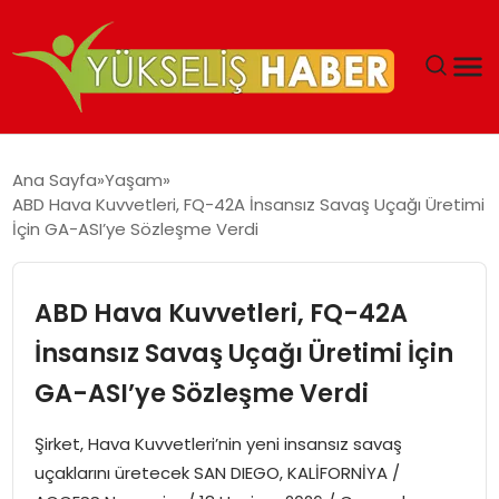
‘DUBAI’NIN SERBEST BÖLGELERI YATIRIMCILARIN
Ana Sayfa
Yaşam
MALIYETLERINI AZALTIYOR’
ABD Hava Kuvvetleri, FQ-42A İnsansız Savaş Uçağı Üretimi
İçin GA-ASI’ye Sözleşme Verdi
ABD Hava Kuvvetleri, FQ-42A
İnsansız Savaş Uçağı Üretimi İçin
GA-ASI’ye Sözleşme Verdi
Şirket, Hava Kuvvetleri’nin yeni insansız savaş
uçaklarını üretecek SAN DIEGO, KALİFORNİYA /