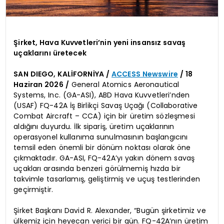
Şirket, Hava Kuvvetleri’nin yeni insansız savaş
uçaklarını üretecek
SAN DIEGO, KALİFORNİYA /
ACCESS Newswire
/ 18
Haziran 2026 /
General Atomics Aeronautical
Systems, Inc. (GA-ASI), ABD Hava Kuvvetleri’nden
(USAF) FQ-42A İş Birlikçi Savaş Uçağı (Collaborative
Combat Aircraft – CCA) için bir üretim sözleşmesi
aldığını duyurdu. İlk sipariş, üretim uçaklarının
operasyonel kullanıma sunulmasının başlangıcını
temsil eden önemli bir dönüm noktası olarak öne
çıkmaktadır. GA-ASI, FQ-42A’yı yakın dönem savaş
uçakları arasında benzeri görülmemiş hızda bir
takvimle tasarlamış, geliştirmiş ve uçuş testlerinden
geçirmiştir.
Şirket Başkanı David R. Alexander, “Bugün şirketimiz ve
ülkemiz için heyecan verici bir gün. FQ-42A’nın üretim