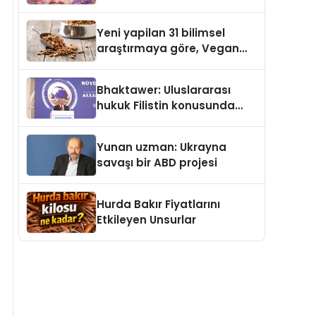
gerçek dünya alışverişini bir
araya getirmeyi hedefliyor
Yeni yapilan 31 bilimsel
araştırmaya göre, Vegan
Köpek Maması ve Vegan
Kedi Mamasının İyi
Bhaktawer: Uluslararası
Sindirildiğini Ortaya Koydu
hukuk Filistin konusunda
çifte standart uyguluyor
Yunan uzman: Ukrayna
savaşı bir ABD projesi
Hurda Bakır Fiyatlarını
Etkileyen Unsurlar