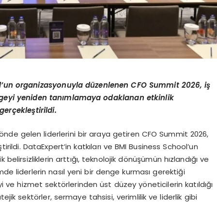
ool’un organizasyonuyla düzenlenen CFO Summit 2026, iş
ngeyi yeniden tanımlamaya odaklanan etkinlik
rçekleştirildi.
n önde gelen liderlerini bir araya getiren CFO Summit 2026,
irildi. DataExpert’in katkıları ve BMI Business School’un
elirsizliklerin arttığı, teknolojik dönüşümün hızlandığı ve
de liderlerin nasıl yeni bir denge kurması gerektiği
ayi ve hizmet sektörlerinden üst düzey yöneticilerin katıldığı
jik sektörler, sermaye tahsisi, verimlilik ve liderlik gibi