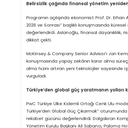
Belirsizlik çağında finansal yönetim yenide
Programın açılışında ekonomist Prof. Dr. Erhan 
2026 ve Sonrası” başlıklı konuşmasında küresel 
değerlendirdi. Aslanoğlu, finansal dayanıklılık,
dikkat çekti.
McKinsey & Company Senior Advisor’ı Jan Kemper
konuşmasında yapay zekânın karar alma süreçleri
alma hızını artıran yeni teknolojiler sayesinde
vurguladı.
Türkiye’den global güç yaratmanın yolları 
PwC Türkiye Ülke Kıdemli Ortağı Cenk Ulu moder
Türkiye’den Global Güç Çıkarmak” oturumunda iş
rekabet gücünü değerlendirdi. Dalgakıran Kom
Yönetim Kurulu Başkanı Ali Sabancı, Paloma Hot