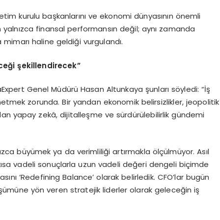
yönetim kurulu başkanlarını ve ekonomi dünyasının önemli
rın yalnızca finansal performansın değil; aynı zamanda
mimarı haline geldiği vurgulandı.
eği şekillendirecek”
aExpert Genel Müdürü Hasan Altunkaya şunları söyledi: “İş
ek zorunda. Bir yandan ekonomik belirsizlikler, jeopolitik
dan yapay zekâ, dijitalleşme ve sürdürülebilirlik gündemi
zca büyümek ya da verimliliği artırmakla ölçülmüyor. Asıl
ı, kısa vadeli sonuçlarla uzun vadeli değeri dengeli biçimde
sını ‘Redefining Balance’ olarak belirledik. CFO’lar bugün
üşümüne yön veren stratejik liderler olarak geleceğin iş