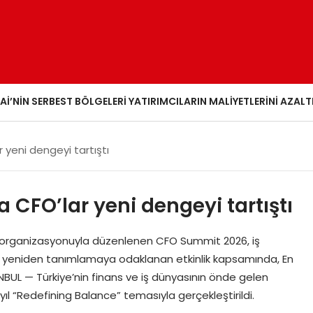
AI’NIN SERBEST BÖLGELERI YATIRIMCILARIN MALIYETLERINI AZALT
r yeni dengeyi tartıştı
a CFO’lar yeni dengeyi tartıştı
un organizasyonuyla düzenlenen CFO Summit 2026, iş
yi yeniden tanımlamaya odaklanan etkinlik kapsamında, En
ANBUL — Türkiye’nin finans ve iş dünyasının önde gelen
yıl “Redefining Balance” temasıyla gerçekleştirildi.