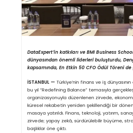
DataExpert’in katkıları ve BMI Business Sch
dünyasından önemli liderleri buluşturdu, De
kapsamında, En Etkin 50 CFO Ödül Töreni de ge
İSTANBUL —
Türkiye’nin finans ve iş dünyasını
bu yıl “Redefining Balance” temasıyla gerçekleşt
organizasyonuyla düzenlenen zirvede, ekonomik b
küresel rekabetin yeniden şekillendiği bir dönem
masaya yatırıldı. Finans, teknoloji, yatırım, san
zirvede; yapay zekâ, sürdürülebilir büyüme, strate
başlıklar öne çıktı.