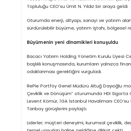
Topluluğu CEO’su Ümit N. Yıldız bir araya geldi.
Oturumda enerji, altyapı, sanayi ve yatırım ala
sürdürülebilir büyüme, yatırım iştahı, bölgesel 
Büyümenin yeni dinamikleri konuşuldu
Bacacı Yatırım Holding Yönetim Kurulu Üyesi C
başlıklı konuşmasında, kurumların yalnızca fin
odaklanması gerektiğini vurguladı.
RePie Portföy Genel Müdürü Altuğ Dayıoğlu mo
Çeviklik ve Dönüşüm” oturumunda HDI Sigorta G
Levent Kömür, İGA İstanbul Havalimanı CEO’su 
Tanbay görüşlerini paylaştı.
Liderler; müşteri deneyimi, kurumsal çeviklik
temel unsurları haline geldiğine dikkat çekti.