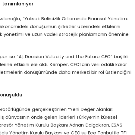
n tanımlanıyor
Aslanoğlu, “Yüksek Belirsizlik Ortamında Finansal Yönetim:
ekonomideki dönüşümün şirketler üzerindeki etkilerini
 risk yönetimi ve uzun vadeli stratejik planlamanın önemine
 ise “AI, Decision Velocity and the Future CFO” başlıklı
ne etkisini ele aldı. Kemper, CFO’ların veri odaklı karar
 işletmelerin dönüşümünde daha merkezi bir rol üstlendiğini
konuşuldu
atörlüğünde gerçekleştirilen “Yeni Değer Alanları:
 dünyasının önde gelen liderleri Türkiye’nin küresel
presör Yönetim Kurulu Başkanı Adnan Dalgakıran, ESAS
els Yönetim Kurulu Başkanı ve CEO’su Ece Tonbul ile TFI