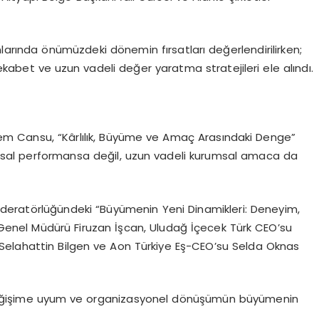
nlarında önümüzdeki dönemin fırsatları değerlendirilirken;
rekabet ve uzun vadeli değer yaratma stratejileri ele alındı.
em Cansu, “Kârlılık, Büyüme ve Amaç Arasındaki Denge”
ansal performansa değil, uzun vadeli kurumsal amaca da
deratörlüğündeki “Büyümenin Yeni Dinamikleri: Deneyim,
enel Müdürü Firuzan İşcan, Uludağ İçecek Türk CEO’su
Selahattin Bilgen ve Aon Türkiye Eş-CEO’su Selda Oknas
, değişime uyum ve organizasyonel dönüşümün büyümenin