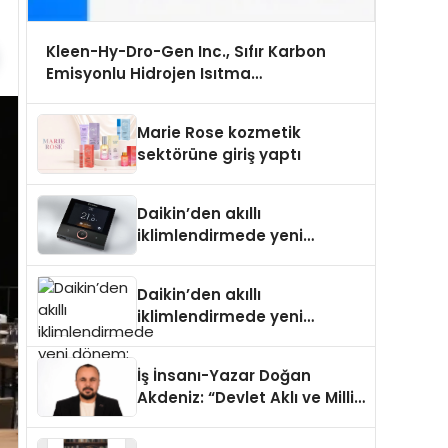
Kleen-Hy-Dro-Gen Inc., Sıfır Karbon
Emisyonlu Hidrojen Isıtma
Teknolojisinde ISO ve TSSA Düzenleyici
Onaylarını Aldı
Marie Rose kozmetik
sektörüne giriş yaptı
Daikin’den akıllı
iklimlendirmede yeni
dönem: Madoka Plus
Türkiye’de
Daikin’den akıllı
iklimlendirmede yeni
dönem: Madoka Plus
Türkiye’de
İş İnsanı-Yazar Doğan
Akdeniz: “Devlet Aklı ve Milli
Çıkarlar Her Şeyin
Üzerindedir”