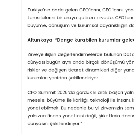
Türkiye’nin önde gelen CFO’larını, CEO’larını, 
temsilcilerini bir araya getiren zirvede, CFO’la
büyüme, dönüşüm ve kurumsal dayanıklılığın da 
Altunkaya: “Denge kurabilen kurumlar gelec
Zirveye ilişkin değerlendirmelerde bulunan Dat
dünyası bugün aynı anda birçok dönüşümü yönetm
riskler ve değişen ticaret dinamikleri diğer yan
kurumları yeniden şekillendiriyor.
CFO Summit 2026’da gördük ki artık başarı yalnı
mesele; büyüme ile kârlılığı, teknoloji ile insan
yönetebilmek. Bu nedenle bu yıl zirvemizin tema
yalnızca finans yöneticisi değil, şirketlerin dön
dünyasını şekillendiriyor.”