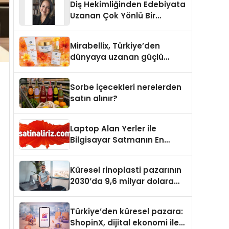
Diş Hekimliğinden Edebiyata
Uzanan Çok Yönlü Bir
Yaşam: Yeşim Şahin Yaman
Mirabellix, Türkiye’den
dünyaya uzanan güçlü
büyümesini sürdürüyor
Sorbe içecekleri nerelerden
satın alınır?
Laptop Alan Yerler ile
Bilgisayar Satmanın En
Güvenli ve Karlı Yolu
Küresel rinoplasti pazarının
2030’da 9,6 milyar dolara
ulaşması bekleniyor
Türkiye’den küresel pazara:
ShopinX, dijital ekonomi ile