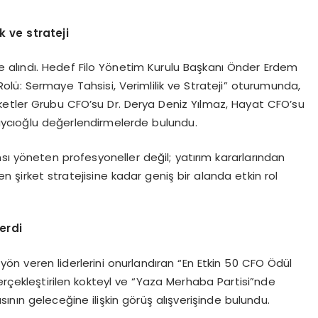
k ve strateji
e alındı. Hedef Filo Yönetim Kurulu Başkanı Önder Erdem
ü: Sermaye Tahsisi, Verimlilik ve Strateji” oturumunda,
ketler Grubu CFO’su Dr. Derya Deniz Yılmaz, Hayat CFO’su
aycıoğlu değerlendirmelerde bulundu.
sı yöneten profesyoneller değil; yatırım kararlarından
n şirket stratejisine kadar geniş bir alanda etkin rol
erdi
ön veren liderlerini onurlandıran “En Etkin 50 CFO Ödül
gerçekleştirilen kokteyl ve “Yaza Merhaba Partisi”nde
asının geleceğine ilişkin görüş alışverişinde bulundu.