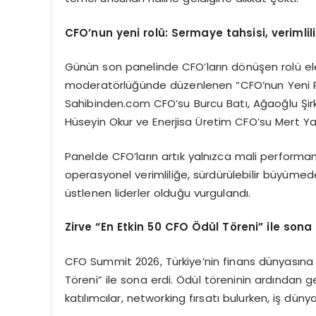
CFO’nun yeni rolü: Sermaye tahsisi, verimlili
Günün son panelinde CFO’ların dönüşen rolü el
moderatörlüğünde düzenlenen “CFO’nun Yeni Rol
Sahibinden.com CFO’su Burcu Batı, Ağaoğlu Şir
Hüseyin Okur ve Enerjisa Üretim CFO’su Mert Y
Panelde CFO’ların artık yalnızca mali performan
operasyonel verimliliğe, sürdürülebilir büyümede
üstlenen liderler olduğu vurgulandı.
Zirve “En Etkin 50 CFO Ödül Töreni” ile sona 
CFO Summit 2026, Türkiye’nin finans dünyasına y
Töreni” ile sona erdi. Ödül töreninin ardından 
katılımcılar, networking fırsatı bulurken, iş düny