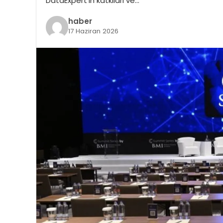
DataExpert’in katkıları ve…
haber
17 Haziran 2026