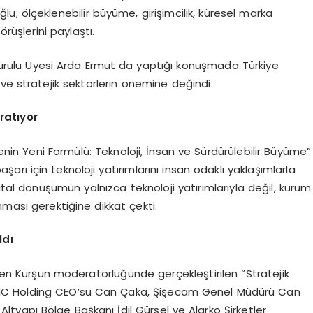
; ölçeklenebilir büyüme, girişimcilik, küresel marka
rüşlerini paylaştı.
urulu Üyesi Arda Ermut da yaptığı konuşmada Türkiye
ve stratejik sektörlerin önemine değindi.
ratıyor
in Yeni Formülü: Teknoloji, İnsan ve Sürdürülebilir Büyüme”
şarı için teknoloji yatırımlarını insan odaklı yaklaşımlarla
ital dönüşümün yalnızca teknoloji yatırımlarıyla değil, kurum
nması gerektiğine dikkat çekti.
ldı
Eren Kurşun moderatörlüğünde gerçekleştirilen “Stratejik
IC Holding CEO’su Can Çaka, Şişecam Genel Müdürü Can
Altyapı Bölge Başkanı İdil Gürsel ve Alarko Şirketler