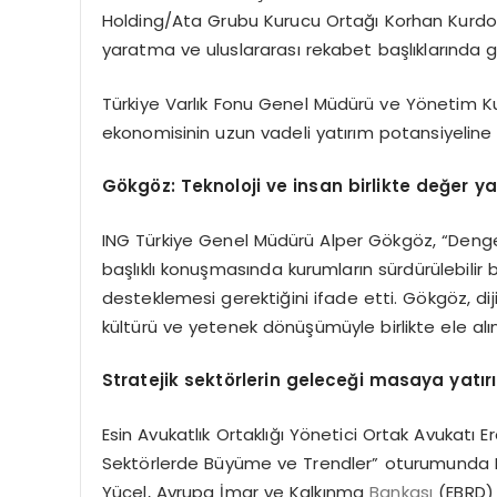
Holding/Ata Grubu Kurucu Ortağı Korhan Kurdoğlu
yaratma ve uluslararası rekabet başlıklarında gö
Türkiye Varlık Fonu Genel Müdürü ve Yönetim K
ekonomisinin uzun vadeli yatırım potansiyeline 
Gökgöz: Teknoloji ve insan birlikte değer ya
ING Türkiye Genel Müdürü Alper Gökgöz, “Dengen
başlıklı konuşmasında kurumların sürdürülebilir ba
desteklemesi gerektiğini ifade etti. Gökgöz, dij
kültürü ve yetenek dönüşümüyle birlikte ele alı
Stratejik sektörlerin geleceği masaya yatırı
Esin Avukatlık Ortaklığı Yönetici Ortak Avukatı 
Sektörlerde Büyüme ve Trendler” oturumunda 
Yücel, Avrupa İmar ve Kalkınma
Bankası
(EBRD) 