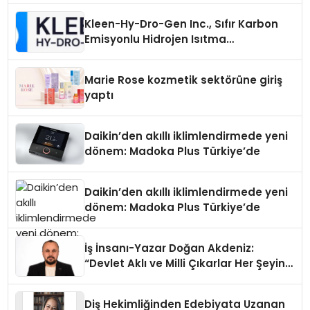
Kleen-Hy-Dro-Gen Inc., Sıfır Karbon
Emisyonlu Hidrojen Isıtma
Teknolojisinde ISO ve TSSA
Düzenleyici Onaylarını Aldı
Marie Rose kozmetik sektörüne giriş
yaptı
Daikin’den akıllı iklimlendirmede yeni
dönem: Madoka Plus Türkiye’de
Daikin’den akıllı iklimlendirmede yeni
dönem: Madoka Plus Türkiye’de
İş İnsanı-Yazar Doğan Akdeniz:
“Devlet Aklı ve Milli Çıkarlar Her Şeyin
Üzerindedir”
Diş Hekimliğinden Edebiyata Uzanan