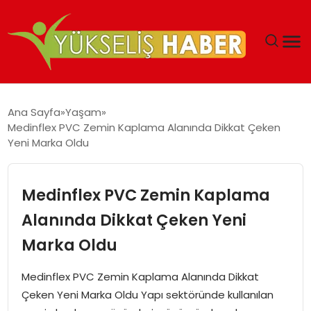
‘DUBAI’NIN SERBEST BÖLGELERI YATIRIMCILARIN
Ana Sayfa
Yaşam
MALIYETLERINI AZALTIYOR’
Medinflex PVC Zemin Kaplama Alanında Dikkat Çeken
Yeni Marka Oldu
Medinflex PVC Zemin Kaplama
Alanında Dikkat Çeken Yeni
Marka Oldu
Medinflex PVC Zemin Kaplama Alanında Dikkat
Çeken Yeni Marka Oldu Yapı sektöründe kullanılan