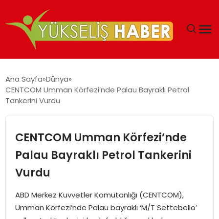
‘DUBAI’NIN SERBEST BÖLGELERI YATIRIMCILARIN
Ana Sayfa
Dünya
MALIYETLERINI AZALTIYOR’
CENTCOM Umman Körfezi’nde Palau Bayraklı Petrol
Tankerini Vurdu
CENTCOM Umman Körfezi’nde
Palau Bayraklı Petrol Tankerini
Vurdu
ABD Merkez Kuvvetler Komutanlığı (CENTCOM),
Umman Körfezi’nde Palau bayraklı ‘M/T Settebello’