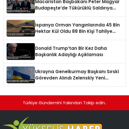
Macaristan Başbakanı Peter Magyar
Budapeşte’de Tükürüklü Saldırıya
Uğradı
İspanya Orman Yangınlarında 45 Bin
Hektar Kül Oldu 88 Bin Kişi Tahliye
Edildi
Donald Trump’tan Bir Kez Daha
Başkanlık Adaylığı Açıklaması
Ukrayna Genelkurmay Başkanı Sırski
Görevden Alındı Zelenskiy Yeni
Atamayı Duyurdu
Türkiye Gündemini Yakından Takip edin..