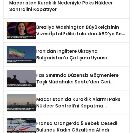
Macaristan Kuraklık Nedeniyle Paks Nükleer
Santralini Kapatıyor
Brezilya Washington Büyükelçisinin
Vizesi İptal Edildi Lula’dan ABD’ye Sert
Tepki
İran’dan İngiltere Ukrayna
Bulgaristan’a Çatışma Uyarısı
Fas Sınırında Düzensiz Göçmenlere
Taşlı Müdahale: Sebte’den Geri
Dönüşler Başladı
Macaristan’da Kuraklık Alarmı Paks
Nükleer Santrali’ni Kapatma
Noktasına Getirdi
Fransa Orange’da 5 Bebek Cesedi
Bulundu Kadın Gözaltına Alındı