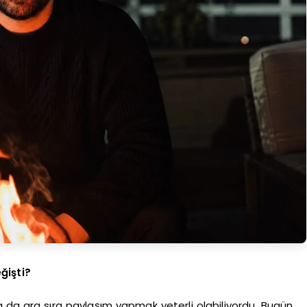
ğişti?
da ara sıra paylaşım yapmak yeterli olabiliyordu. Bugün