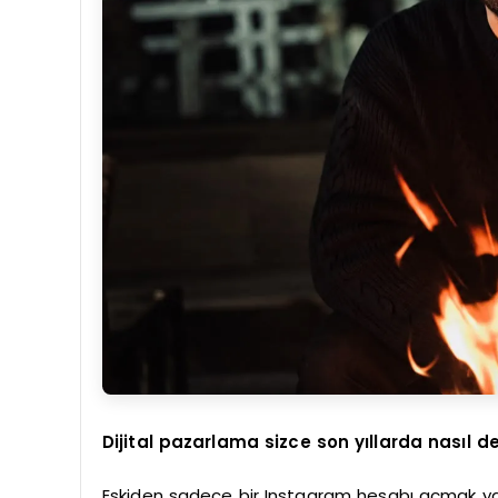
Dijital pazarlama sizce son yıllarda nasıl de
Eskiden sadece bir Instagram hesabı açmak ya 