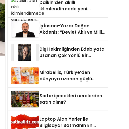
Daikin’den akıllı
iklimlendirmede yeni
dönem: Madoka Plus
Türkiye’de
İş İnsanı-Yazar Doğan
Akdeniz: “Devlet Aklı ve Milli
Çıkarlar Her Şeyin
Üzerindedir”
Diş Hekimliğinden Edebiyata
Uzanan Çok Yönlü Bir
Yaşam: Yeşim Şahin Yaman
Mirabellix, Türkiye’den
dünyaya uzanan güçlü
büyümesini sürdürüyor
Sorbe içecekleri nerelerden
satın alınır?
Laptop Alan Yerler ile
Bilgisayar Satmanın En