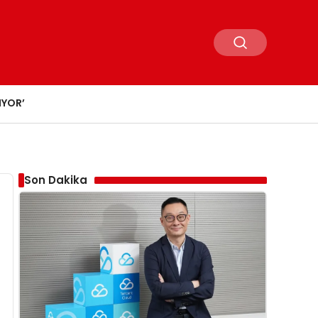
IYOR’
Son Dakika