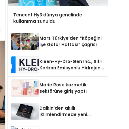
Tencent Hy3 dünya genelinde
kullanıma sunuldu
Mars Türkiye’den “Köpeğini
İşe Götür Haftası” çağrısı
Kleen-Hy-Dro-Gen Inc., Sıfır
Karbon Emisyonlu Hidrojen
Isıtma Teknolojisinde ISO ve
TSSA Düzenleyici Onaylarını
Marie Rose kozmetik
Aldı
sektörüne giriş yaptı
Daikin’den akıllı
iklimlendirmede yeni
dönem: Madoka Plus
Türkiye’de