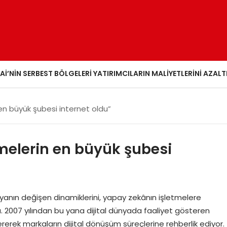
AI’NIN SERBEST BÖLGELERI YATIRIMCILARIN MALIYETLERINI AZALT
 en büyük şubesi internet oldu”
tmelerin en büyük şubesi
yanın değişen dinamiklerini, yapay zekânın işletmelere
ı. 2007 yılından bu yana dijital dünyada faaliyet gösteren
erek markaların dijital dönüşüm süreçlerine rehberlik ediyor.