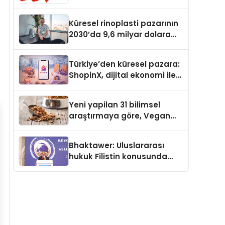
Güvenli ve Karlı Yolu
Küresel rinoplasti pazarının
2030’da 9,6 milyar dolara
ulaşması bekleniyor
Türkiye’den küresel pazara:
ShopinX, dijital ekonomi ile
gerçek dünya alışverişini bir
araya getirmeyi hedefliyor
Yeni yapilan 31 bilimsel
araştırmaya göre, Vegan
Köpek Maması ve Vegan
Kedi Mamasının İyi
Bhaktawer: Uluslararası
Sindirildiğini Ortaya Koydu
hukuk Filistin konusunda
çifte standart uyguluyor