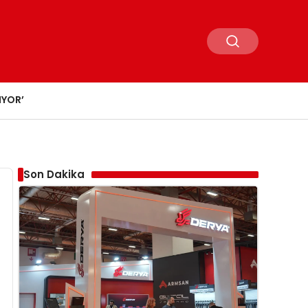
IYOR’
Son Dakika