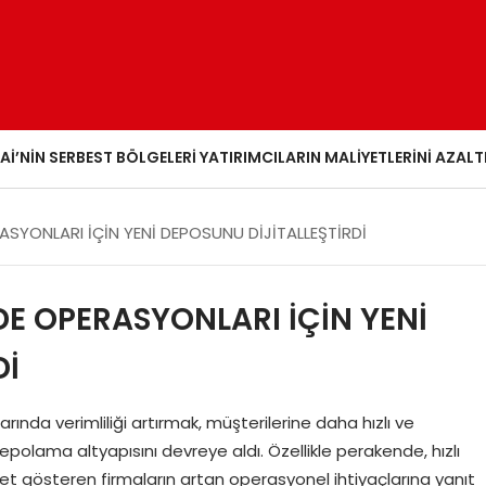
AI’NIN SERBEST BÖLGELERI YATIRIMCILARIN MALIYETLERINI AZALT
ASYONLARI İÇİN YENİ DEPOSUNU DİJİTALLEŞTİRDİ
DE OPERASYONLARI İÇİN YENİ
Dİ
nda verimliliği artırmak, müşterilerine daha hızlı ve
depolama altyapısını devreye aldı. Özellikle perakende, hızlı
yet gösteren firmaların artan operasyonel ihtiyaçlarına yanıt