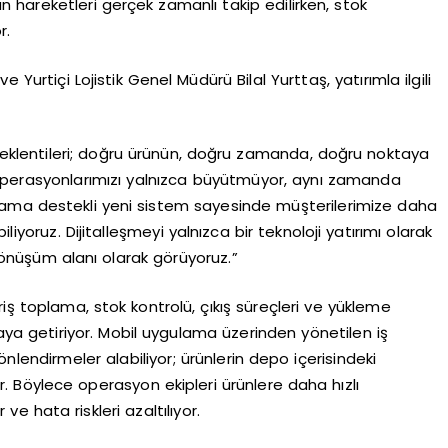
n hareketleri gerçek zamanlı takip edilirken, stok
r.
 Yurtiçi Lojistik Genel Müdürü Bilal Yurttaş, yatırımla ilgili
beklentileri; doğru ürünün, doğru zamanda, doğru noktaya
in operasyonlarımızı yalnızca büyütmüyor, aynı zamanda
gulama destekli yeni sistem sayesinde müşterilerimize daha
liyoruz. Dijitalleşmeyi yalnızca bir teknoloji yatırımı olarak
 dönüşüm alanı olarak görüyoruz.”
iş toplama, stok kontrolü, çıkış süreçleri ve yükleme
araya getiriyor. Mobil uygulama üzerinden yönetilen iş
nlendirmeler alabiliyor; ürünlerin depo içerisindeki
r. Böylece operasyon ekipleri ürünlere daha hızlı
 ve hata riskleri azaltılıyor.