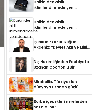
Daikin’den akıllı
iklimlendirmede yeni
dönem: Madoka Plus
Türkiye’de
Daikin’den akıllı
iklimlendirmede yeni
dönem: Madoka Plus
Türkiye’de
İş İnsanı-Yazar Doğan
Akdeniz: “Devlet Aklı ve Milli
Çıkarlar Her Şeyin
Üzerindedir”
Diş Hekimliğinden Edebiyata
Uzanan Çok Yönlü Bir
Yaşam: Yeşim Şahin Yaman
Mirabellix, Türkiye’den
dünyaya uzanan güçlü
büyümesini sürdürüyor
Sorbe içecekleri nerelerden
satın alınır?