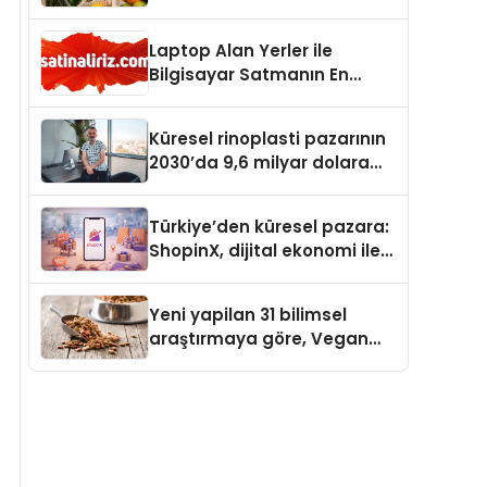
Laptop Alan Yerler ile
Bilgisayar Satmanın En
Güvenli ve Karlı Yolu
Küresel rinoplasti pazarının
2030’da 9,6 milyar dolara
ulaşması bekleniyor
Türkiye’den küresel pazara:
ShopinX, dijital ekonomi ile
gerçek dünya alışverişini bir
araya getirmeyi hedefliyor
Yeni yapilan 31 bilimsel
araştırmaya göre, Vegan
Köpek Maması ve Vegan
Kedi Mamasının İyi
Sindirildiğini Ortaya Koydu