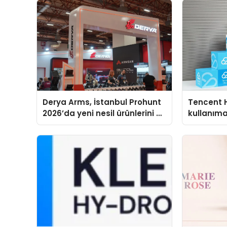
Derya Arms, İstanbul Prohunt
Tencent 
2026’da yeni nesil ürünlerini ve
kullanım
global marka vizyonunu
sergiledi