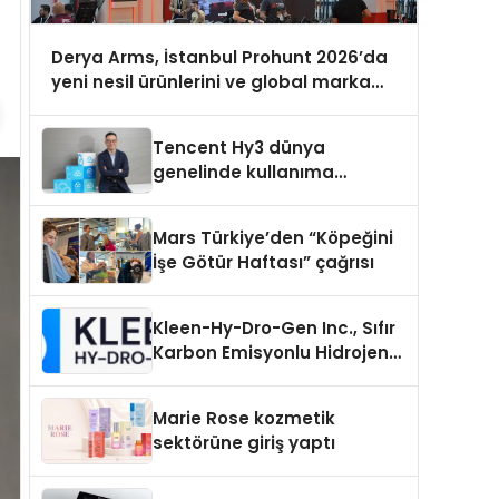
Derya Arms, İstanbul Prohunt 2026’da
yeni nesil ürünlerini ve global marka
vizyonunu sergiledi
Tencent Hy3 dünya
genelinde kullanıma
sunuldu
Mars Türkiye’den “Köpeğini
İşe Götür Haftası” çağrısı
Kleen-Hy-Dro-Gen Inc., Sıfır
Karbon Emisyonlu Hidrojen
Isıtma Teknolojisinde ISO ve
TSSA Düzenleyici Onaylarını
Marie Rose kozmetik
Aldı
sektörüne giriş yaptı