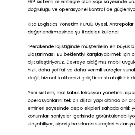
ERP sistemi ile entegre olan yapı sayesinde ürü
doğruluğu ve operasyonel kontrol de güçleniyo
Kıta Logistics Yönetim Kurulu Üyesi, Antrepolar ve
değerlendirmesinde şu ifadeleri kullandı:
“Perakende lojistiğinde müşterilerin en büyük 
ulaştırılması. Bu beklentiyi karşılayabilmek iç
dijitalleştiriyoruz. Devreye aldığımız mobil uy
hızlı, daha şeffaf ve daha verimli süreçler sunabi
değil, hizmet kalitemizi geliştiren stratejik bir
Yeni sistem; mal kabul, lokasyon yönetimi, sipar
operasyonlarını tek bir dijital yapı altında bir 
emirleri sayesinde depo ekipleri sahada anlık yö
konumları saniyeler içerisinde görüntülenebiliyo
ulaşabiliyor, sipariş hazırlama süreçleri hızlanıyor