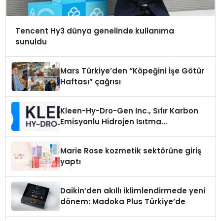
Tencent Hy3 dünya genelinde kullanıma
sunuldu
Mars Türkiye’den “Köpeğini İşe Götür
Haftası” çağrısı
Kleen-Hy-Dro-Gen Inc., Sıfır Karbon
Emisyonlu Hidrojen Isıtma
Teknolojisinde ISO ve TSSA
Düzenleyici Onaylarını Aldı
Marie Rose kozmetik sektörüne giriş
yaptı
Daikin’den akıllı iklimlendirmede yeni
dönem: Madoka Plus Türkiye’de