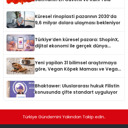
Küresel rinoplasti pazarının 2030’da
9,6 milyar dolara ulaşması bekleniyor
Türkiye’den küresel pazara: ShopinX,
dijital ekonomi ile gerçek dünya
alışverişini bir araya getirmeyi
hedefliyor
Yeni yapilan 31 bilimsel araştırmaya
göre, Vegan Köpek Maması ve Vegan
Kedi Mamasının İyi Sindirildiğini
Ortaya Koydu
Bhaktawer: Uluslararası hukuk Filistin
konusunda çifte standart uyguluyor
Türkiye Gündemini Yakından Takip edin..