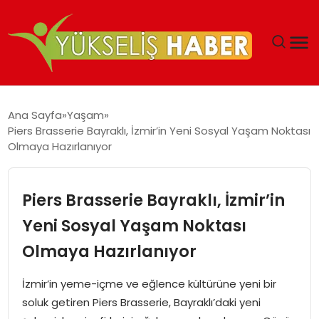
‘DUBAI’NIN SERBEST BÖLGELERI YATIRIMCILARIN
Ana Sayfa
Yaşam
MALIYETLERINI AZALTIYOR’
Piers Brasserie Bayraklı, İzmir’in Yeni Sosyal Yaşam Noktası
Olmaya Hazırlanıyor
Piers Brasserie Bayraklı, İzmir’in
Yeni Sosyal Yaşam Noktası
Olmaya Hazırlanıyor
İzmir’in yeme-içme ve eğlence kültürüne yeni bir
soluk getiren Piers Brasserie, Bayraklı’daki yeni