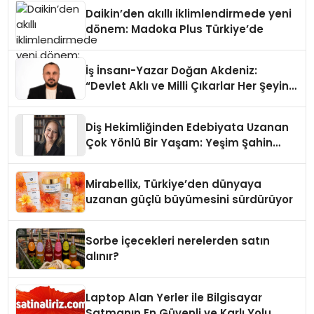
Daikin’den akıllı iklimlendirmede yeni
dönem: Madoka Plus Türkiye’de
İş İnsanı-Yazar Doğan Akdeniz:
“Devlet Aklı ve Milli Çıkarlar Her Şeyin
Üzerindedir”
Diş Hekimliğinden Edebiyata Uzanan
Çok Yönlü Bir Yaşam: Yeşim Şahin
Yaman
Mirabellix, Türkiye’den dünyaya
uzanan güçlü büyümesini sürdürüyor
Sorbe içecekleri nerelerden satın
alınır?
Laptop Alan Yerler ile Bilgisayar
Satmanın En Güvenli ve Karlı Yolu