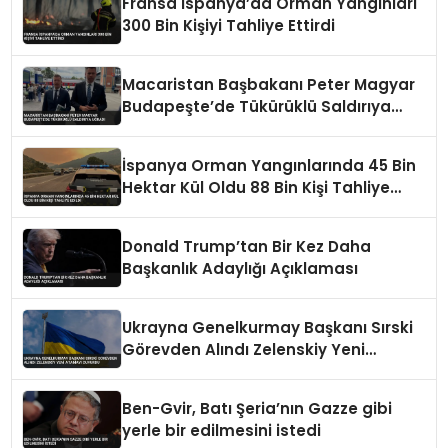
Fransa İspanya’da Orman Yangınları
300 Bin Kişiyi Tahliye Ettirdi
Macaristan Başbakanı Peter Magyar
Budapeşte’de Tükürüklü Saldırıya
Uğradı
İspanya Orman Yangınlarında 45 Bin
Hektar Kül Oldu 88 Bin Kişi Tahliye
Edildi
Donald Trump’tan Bir Kez Daha
Başkanlık Adaylığı Açıklaması
Ukrayna Genelkurmay Başkanı Sırski
Görevden Alındı Zelenskiy Yeni
Atamayı Duyurdu
Ben-Gvir, Batı Şeria’nın Gazze gibi
yerle bir edilmesini istedi