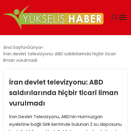
‘DUBAI’NIN SERBEST BÖLGELERI YATIRIMCILARIN
Ana Sayfa
Dünya
MALIYETLERINI AZALTIYOR’
İran devlet televizyonu: ABD saldırılarında hiçbir ticari
liman vurulmadı
İran devlet televizyonu: ABD
saldırılarında hiçbir ticari liman
vurulmadı
İran Devlet Televizyonu, ABD’nin Hürmüzgan
eyaletine bağlı Sirik kentinde bulunan 2 su deposunu