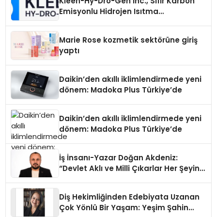
Kleen-Hy-Dro-Gen Inc., Sıfır Karbon
Emisyonlu Hidrojen Isıtma
Teknolojisinde ISO ve TSSA
Düzenleyici Onaylarını Aldı
Marie Rose kozmetik sektörüne giriş
yaptı
Daikin’den akıllı iklimlendirmede yeni
dönem: Madoka Plus Türkiye’de
Daikin’den akıllı iklimlendirmede yeni
dönem: Madoka Plus Türkiye’de
İş İnsanı-Yazar Doğan Akdeniz:
“Devlet Aklı ve Milli Çıkarlar Her Şeyin
Üzerindedir”
Diş Hekimliğinden Edebiyata Uzanan
Çok Yönlü Bir Yaşam: Yeşim Şahin