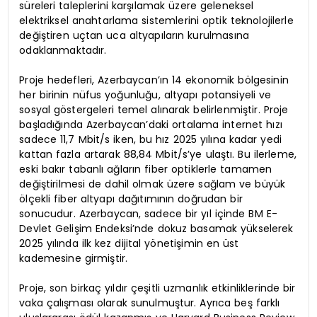
süreleri taleplerini karşılamak üzere geleneksel
elektriksel anahtarlama sistemlerini optik teknolojilerle
değiştiren uçtan uca altyapıların kurulmasına
odaklanmaktadır.
Proje hedefleri, Azerbaycan’ın 14 ekonomik bölgesinin
her birinin nüfus yoğunluğu, altyapı potansiyeli ve
sosyal göstergeleri temel alınarak belirlenmiştir. Proje
başladığında Azerbaycan’daki ortalama internet hızı
sadece 11,7 Mbit/s iken, bu hız 2025 yılına kadar yedi
kattan fazla artarak 88,84 Mbit/s’ye ulaştı. Bu ilerleme,
eski bakır tabanlı ağların fiber optiklerle tamamen
değiştirilmesi de dahil olmak üzere sağlam ve büyük
ölçekli fiber altyapı dağıtımının doğrudan bir
sonucudur. Azerbaycan, sadece bir yıl içinde BM E-
Devlet Gelişim Endeksi’nde dokuz basamak yükselerek
2025 yılında ilk kez dijital yönetişimin en üst
kademesine girmiştir.
Proje, son birkaç yıldır çeşitli uzmanlık etkinliklerinde bir
vaka çalışması olarak sunulmuştur. Ayrıca beş farklı