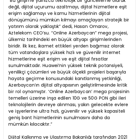
“Bu girişime yalnızca teknolojik bir güncelleme olarak
değil, dijital uçurumu azaltmayı, dijital hizmetlere eşit
erişim sağlamayı ve kamu hizmetlerinin dijital
dönüşümünü mümkün kılmayı amaçlayan stratejik bir
yatırım olarak yaklaştık” dedi, Hasan Omarov,
Aztelekom CEO’su. “Online Azerbaycan” mega projesi,
ülkemiz tarihindeki en büyük altyapı girişimlerinden
biridir. İlk kez, ikamet ettikleri yerden bağımsız olarak
tüm vatandaşlara yüksek hızlı ve güvenilir internet
hizmetlerine eşit erişim ve eşit dijital fırsatlar
sunulmaktadır. Huawei’nin yüksek teknik potansiyeli,
yenilikçi çözümleri ve büyük ölçekli projeleri başarıyla
hayata geçirme konusundaki kanıtlanmış yetkinliği,
Azerbaycan’ın dijital altyapısının geliştirilmesinde kritik
bir rol oynamıştır. ‘Online Azerbaycan’ mega projesinin
temelleri üzerine inşa edilen 10G ve 50G PON gibi ileri
teknolojilerin devreye alınması, yakın gelecekte evlere
ve işyerlerine ultra hızlı, güvenilir ve yüksek kapasiteli
geniş bant hizmetlerinin sunulmasını daha da
mümkün kılacaktır.”
Dijital Kalkınma ve Ulaştırma Bakanlığı tarafından 2021