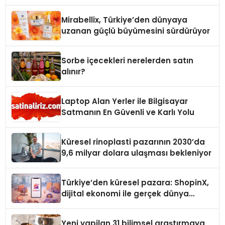
Yaman
Mirabellix, Türkiye’den dünyaya
uzanan güçlü büyümesini sürdürüyor
Sorbe içecekleri nerelerden satın
alınır?
Laptop Alan Yerler ile Bilgisayar
Satmanın En Güvenli ve Karlı Yolu
Küresel rinoplasti pazarının 2030’da
9,6 milyar dolara ulaşması bekleniyor
Türkiye’den küresel pazara: ShopinX,
dijital ekonomi ile gerçek dünya
alışverişini bir araya getirmeyi
hedefliyor
Yeni yapilan 31 bilimsel araştırmaya