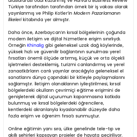
uluslararası ödül kazanmış ve Harvard Business Review
Türkiye tarafından tarafından örnek bir iş vakası olarak
yayınlanmış ve Philip Kotler’in
Modern Pazarlamanın
İlkeleri
kitabında yer almıştır.
Daha önce, Azerbaycan’ın kırsal bölgelerinin çoğunda
modern iletişim ve dijital hizmetlere erişim sınırlıydı.
Örneğin
Khinalig
gibi geleneksel uzak dağ köylerinde,
yüksek hızlı ve güvenilir bağlantının sunulması yerel
fırsatları önemli ölçüde artırmış, küçük ve orta ölçekli
işletmeleri desteklemiş, turizmi canlandırmış ve yerel
zanaatkârların canlı yayınlar aracılığıyla geleneksel el
sanatlarını dünya çapındaki bir kitleyle paylaşmalarını
sağlamıştır. İletişim olanaklarının iyileştirilmesi, kırsal
bölgelerdeki okulların çevrimiçi eğitime erişimini de
genişleterek dijital uçurumun kapanmasına katkıda
bulunmuş ve kırsal bölgelerdeki öğrencilere,
kentlerdeki akranlarıyla kıyaslanabilir düzeyde daha
fazla erişim ve öğrenim fırsatı sunmuştur.
Online eğitimin yanı sıra, ülke genelinde tele-tıp ve
akıllı şehirleri kapsayan projeler de hayata geçiriliyor.