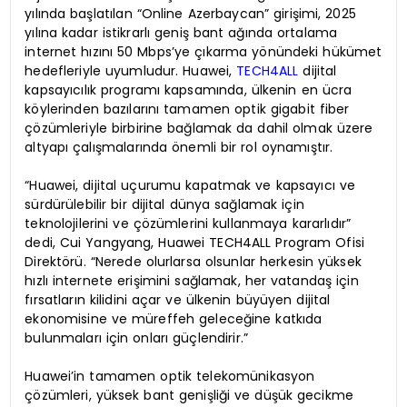
yılında başlatılan “Online Azerbaycan” girişimi, 2025
yılına kadar istikrarlı geniş bant ağında ortalama
internet hızını 50 Mbps’ye çıkarma yönündeki hükümet
hedefleriyle uyumludur. Huawei,
TECH4ALL
dijital
kapsayıcılık programı kapsamında, ülkenin en ücra
köylerinden bazılarını tamamen optik gigabit fiber
çözümleriyle birbirine bağlamak da dahil olmak üzere
altyapı çalışmalarında önemli bir rol oynamıştır.
“Huawei, dijital uçurumu kapatmak ve kapsayıcı ve
sürdürülebilir bir dijital dünya sağlamak için
teknolojilerini ve çözümlerini kullanmaya kararlıdır”
dedi, Cui Yangyang, Huawei TECH4ALL Program Ofisi
Direktörü. “Nerede olurlarsa olsunlar herkesin yüksek
hızlı internete erişimini sağlamak, her vatandaş için
fırsatların kilidini açar ve ülkenin büyüyen dijital
ekonomisine ve müreffeh geleceğine katkıda
bulunmaları için onları güçlendirir.”
Huawei’in tamamen optik telekomünikasyon
çözümleri, yüksek bant genişliği ve düşük gecikme