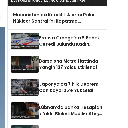
Macaristan’da Kuraklık Alarmı Paks
Nükleer Santrali’ni Kapatma
Noktasına Getirdi
Fransa Orange’da 5 Bebek
Cesedi Bulundu Kadın
Gözaltına Alındı
Barselona Metro Hattinda
Yangin 137 Yolcu Etkilendi
Japonya’da 7.1’lik Deprem
Can Kaybı 35’e Yükseldi
Lübnan’da Banka Hesapları
7 Yıldır Blokeli Mudiler Ateş
Yakarak Eylem Yaptı