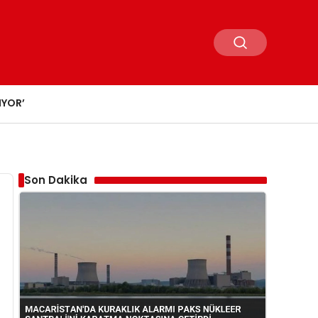
IYOR’
Son Dakika