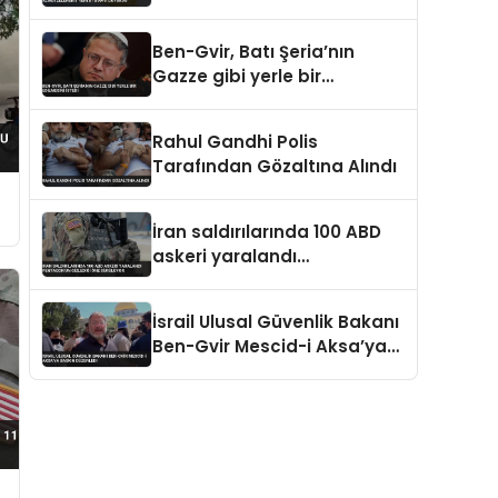
Alındı Zelenskiy Yeni
Atamayı Duyurdu
Ben-Gvir, Batı Şeria’nın
Gazze gibi yerle bir
edilmesini istedi
Rahul Gandhi Polis
Tarafından Gözaltına Alındı
İran saldırılarında 100 ABD
askeri yaralandı
Pentagon’un gizlediği öne
sürülüyor
İsrail Ulusal Güvenlik Bakanı
Ben-Gvir Mescid-i Aksa’ya
Baskın Düzenledi