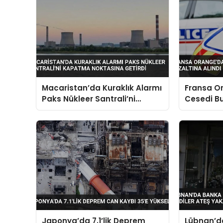
Macaristan’da Kuraklık Alarmı
Fransa O
Paks Nükleer Santrali’ni
Cesedi B
Kapatma Noktasına Getirdi
Gözaltına
Japonya’da 7.1’lik Deprem
Lübnan’d