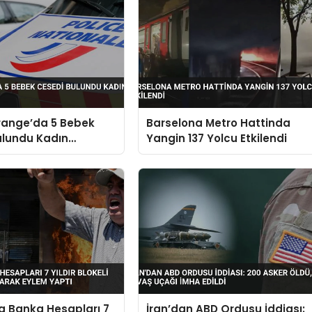
range’da 5 Bebek
Barselona Metro Hattinda
ulundu Kadın
Yangin 137 Yolcu Etkilendi
 Alındı
a Banka Hesapları 7
İran’dan ABD Ordusu İddiası: