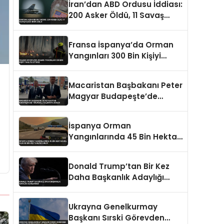
İran’dan ABD Ordusu İddiası:
200 Asker Öldü, 11 Savaş
Uçağı İmha Edildi
Fransa İspanya’da Orman
Yangınları 300 Bin Kişiyi
Tahliye Ettirdi
Macaristan Başbakanı Peter
Magyar Budapeşte’de
Tükürüklü Saldırıya Uğradı
İspanya Orman
Yangınlarında 45 Bin Hektar
Kül Oldu 88 Bin Kişi Tahliye
Edildi
Donald Trump’tan Bir Kez
Daha Başkanlık Adaylığı
Açıklaması
Ukrayna Genelkurmay
Başkanı Sırski Görevden