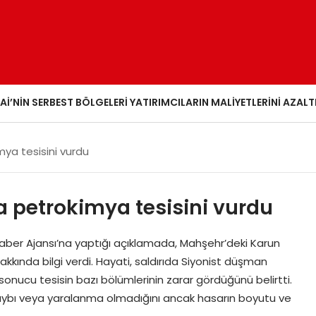
AI’NIN SERBEST BÖLGELERI YATIRIMCILARIN MALIYETLERINI AZALT
imya tesisini vurdu
nda petrokimya tesisini vurdu
 Haber Ajansı’na yaptığı açıklamada, Mahşehr’deki Karun
akkında bilgi verdi. Hayati, saldırıda Siyonist düşman
onucu tesisin bazı bölümlerinin zarar gördüğünü belirtti.
an kaybı veya yaralanma olmadığını ancak hasarın boyutu ve