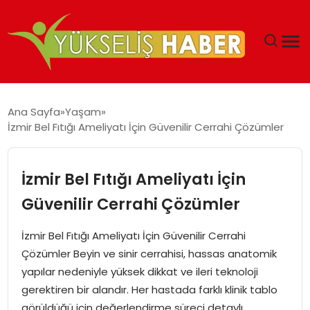
‘DUBAI’NIN SERBEST BÖLGELERI YATIRIMCILARIN
Ana Sayfa
Yaşam
MALIYETLERINI AZALTIYOR’
İzmir Bel Fıtığı Ameliyatı İçin Güvenilir Cerrahi Çözümler
İzmir Bel Fıtığı Ameliyatı İçin
Güvenilir Cerrahi Çözümler
İzmir Bel Fıtığı Ameliyatı İçin Güvenilir Cerrahi
Çözümler Beyin ve sinir cerrahisi, hassas anatomik
yapılar nedeniyle yüksek dikkat ve ileri teknoloji
gerektiren bir alandır. Her hastada farklı klinik tablo
görüldüğü için değerlendirme süreci detaylı