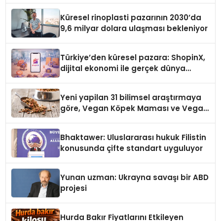
Küresel rinoplasti pazarının 2030’da
9,6 milyar dolara ulaşması bekleniyor
Türkiye’den küresel pazara: ShopinX,
dijital ekonomi ile gerçek dünya
alışverişini bir araya getirmeyi
hedefliyor
Yeni yapilan 31 bilimsel araştırmaya
göre, Vegan Köpek Maması ve Vegan
Kedi Mamasının İyi Sindirildiğini
Ortaya Koydu
Bhaktawer: Uluslararası hukuk Filistin
konusunda çifte standart uyguluyor
Yunan uzman: Ukrayna savaşı bir ABD
projesi
Hurda Bakır Fiyatlarını Etkileyen