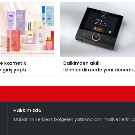
se kozmetik
Daikin’den akıllı
 giriş yaptı
iklimlendirmede yeni dönem:
Madoka Plus Türkiye’de
Hakkımızda
‘Dubai’nin serbest bölgeleri yatırımcıların maliyetlerini a