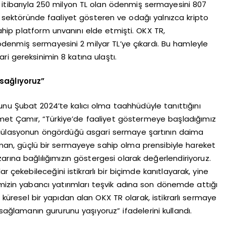
4 itibarıyla 250 milyon TL olan ödenmiş sermayesini 807
 sektöründe faaliyet gösteren ve odağı yalnızca kripto
hip platform unvanını elde etmişti. OKX TR,
 ödenmiş sermayesini 2 milyar TL’ye çıkardı. Bu hamleyle
i gereksinimin 8 katına ulaştı.
sağlıyoruz”
unu Şubat 2024’te kalıcı olma taahhüdüyle tanıttığını
met Çamır, “Türkiye’de faaliyet göstermeye başladığımız
egülasyonun öngördüğü asgari sermaye şartının daima
man, güçlü bir sermayeye sahip olma prensibiyle hareket
arına bağlılığımızın göstergesi olarak değerlendiriyoruz.
r çekebileceğini istikrarlı bir biçimde kanıtlayarak, yine
mizin yabancı yatırımları teşvik adına son dönemde attığı
ü küresel bir yapıdan alan OKX TR olarak, istikrarlı sermaye
sağlamanın gururunu yaşıyoruz” ifadelerini kullandı.