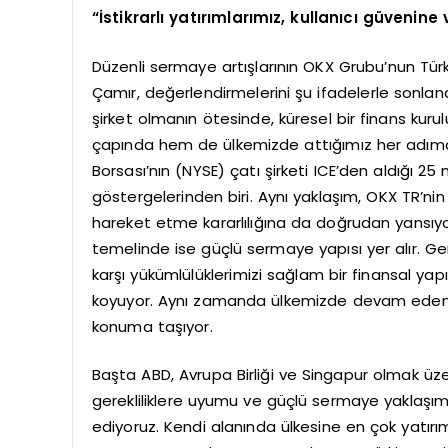
“İstikrarlı yatırımlarımız, kullanıcı güvenine
Düzenli sermaye artışlarının OKX Grubu’nun Tür
Çamır, değerlendirmelerini şu ifadelerle sonland
şirket olmanın ötesinde, küresel bir finans kur
çapında hem de ülkemizde attığımız her adımd
Borsası’nın (NYSE) çatı şirketi ICE’den aldığı 25
göstergelerinden biri. Aynı yaklaşım, OKX TR’nin 
hareket etme kararlılığına da doğrudan yansıyor
temelinde ise güçlü sermaye yapısı yer alır. Gerç
karşı yükümlülüklerimizi sağlam bir finansal yap
koyuyor. Aynı zamanda ülkemizde devam eden l
konuma taşıyor.
Başta ABD, Avrupa Birliği ve Singapur olmak üzer
gerekliliklere uyumu ve güçlü sermaye yaklaşımı
ediyoruz. Kendi alanında ülkesine en çok yatırım