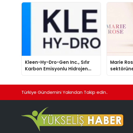
sergiledi
Kleen-Hy-Dro-Gen Inc., Sıfır
Marie Ro
Karbon Emisyonlu Hidrojen
sektörüne
Isıtma Teknolojisinde ISO ve
TSSA Düzenleyici Onaylarını
Aldı
Türkiye Gündemini Yakından Takip edin..