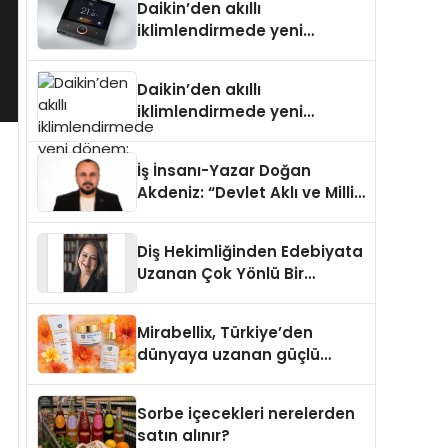
Daikin’den akıllı
iklimlendirmede yeni
dönem: Madoka Plus
Türkiye’de
Daikin’den akıllı
iklimlendirmede yeni
dönem: Madoka Plus
Türkiye’de
İş İnsanı-Yazar Doğan
Akdeniz: “Devlet Aklı ve Milli
Çıkarlar Her Şeyin
Üzerindedir”
Diş Hekimliğinden Edebiyata
Uzanan Çok Yönlü Bir
Yaşam: Yeşim Şahin Yaman
Mirabellix, Türkiye’den
dünyaya uzanan güçlü
büyümesini sürdürüyor
Sorbe içecekleri nerelerden
satın alınır?