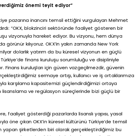
 verdiğimiz önemi teyit ediyor”
kiye pazarına inancını temsil ettiğini vurgulayan Mehmet
ırdı: “OKX, blokzinciri sektöründe faaliyet gösteren bir
uluşu vizyonuyla hareket ediyor. Bu vizyonu, hem dünya
a görünür kılıyoruz. OKX’in yakın zamanda New York
 milyar dolarlık yatırım da bu küresel vizyonun en güçlü
Türkiye’de finans kuruluşu sorumluluğu ve disipliniyle
. Finans kuruluşları için güven vazgeçilmezdir, güvenin
ekleştirdiğimiz sermaye artışı, kullanıcı ve iş ortaklarımıza
ıyla karşılama kapasitemizi güçlendirdiğimizi ortaya
isanslama ve regülasyon süreçlerinde bizi güçlü bir
e, faaliyet gösterdiği pazarlarda lisanslı yapısı, yasal
yla öne çıkan OKX’in küresel kültürünü Türkiye’de temsil
 yapan şirketlerden biri olarak gerçekleştirdiğimiz bu