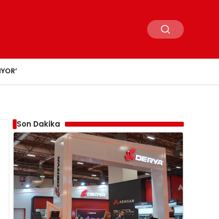
IYOR’
Son Dakika