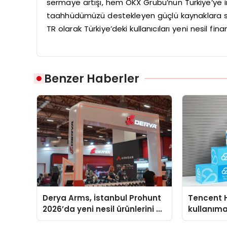
sermaye artışı, hem OKX Grubu’nun Türkiye’ye i
taahhüdümüzü destekleyen güçlü kaynaklara s
TR olarak Türkiye’deki kullanıcıları yeni nesil f
Benzer Haberler
Derya Arms, İstanbul Prohunt
Tencent 
2026’da yeni nesil ürünlerini ve
kullanım
global marka vizyonunu