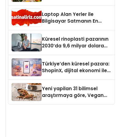
Laptop Alan Yerler ile
Bilgisayar Satmanın En
Güvenli ve Karlı Yolu
Küresel rinoplasti pazarının
2030’da 9,6 milyar dolara
ulaşması bekleniyor
Türkiye’den küresel pazara:
ShopinX, dijital ekonomi ile
gerçek dünya alışverişini bir
araya getirmeyi hedefliyor
Yeni yapilan 31 bilimsel
araştırmaya göre, Vegan
Köpek Maması ve Vegan
Kedi Mamasının İyi
Sindirildiğini Ortaya Koydu