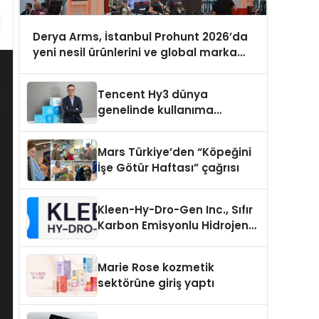
Derya Arms, İstanbul Prohunt 2026’da
yeni nesil ürünlerini ve global marka
vizyonunu sergiledi
Tencent Hy3 dünya
genelinde kullanıma
sunuldu
Mars Türkiye’den “Köpeğini
İşe Götür Haftası” çağrısı
Kleen-Hy-Dro-Gen Inc., Sıfır
Karbon Emisyonlu Hidrojen
Isıtma Teknolojisinde ISO ve
TSSA Düzenleyici Onaylarını
Marie Rose kozmetik
Aldı
sektörüne giriş yaptı