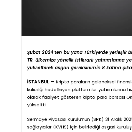
Şubat 2024’ten bu yana Türkiye’de yerleşik bi
TR, ülkemize yönelik istikrarlı yatırımlarına y
yükselterek asgari gereksinimin 8 katına çıka
İSTANBUL —
Kripto paraların geleneksel finan
kalıcılığı hedefleyen platformlar yatırımlarına h
olarak faaliyet gösteren kripto para borsası O
yükseltti.
Sermaye Piyasası Kurulu’nun (SPK) 31 Aralık 2025 
sağlayıcılar (KVHS) için belirlediği asgari kur