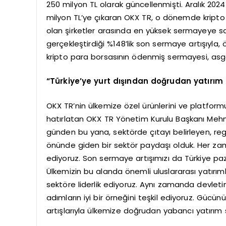
250 milyon TL olarak güncellenmişti. Aralık 202
milyon TL’ye çıkaran OKX TR, o dönemde kripto
olan şirketler arasında en yüksek sermayeye sa
gerçekleştirdiği %148’lik son sermaye artışıyla,
kripto para borsasının ödenmiş sermayesi, asgar
“Türkiye’ye yurt dışından doğrudan yatırım 
OKX TR’nin ülkemize özel ürünlerini ve platform
hatırlatan OKX TR Yönetim Kurulu Başkanı Meh
günden bu yana, sektörde çıtayı belirleyen, r
önünde giden bir sektör paydaşı olduk. Her za
ediyoruz. Son sermaye artışımızı da Türkiye paz
Ülkemizin bu alanda önemli uluslararası yatırımla
sektöre liderlik ediyoruz. Aynı zamanda devleti
adımların iyi bir örneğini teşkil ediyoruz. Gücün
artışlarıyla ülkemize doğrudan yabancı yatırım 