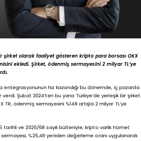
r şirket olarak faaliyet gösteren kripto para borsası OKX
enisini ekledi. Şirket, ödenmiş sermayesini 2 milyar TL’ye
rdı.
sla entegrasyonunun hız kazandığı bu dönemde, iç pazarda
ız verdi. Şubat 2024’ten bu yana Türkiye’de yerleşik bir şirket
KX TR, ödenmiş sermayesini %148 artışla 2 milyar TL’ye
tarihli ve 2025/68 sayılı bülteniyle, kripto varlık hizmet
uluş sermayesi, %25,49 yeniden değerleme oranı uygulanarak