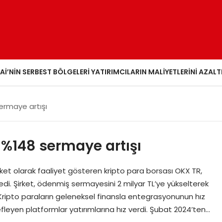
AI’NIN SERBEST BÖLGELERI YATIRIMCILARIN MALIYETLERINI AZALT
ermaye artışı
 %148 sermaye artışı
rket olarak faaliyet gösteren kripto para borsası OKX TR,
ekledi. Şirket, ödenmiş sermayesini 2 milyar TL’ye yükselterek
 Kripto paraların geleneksel finansla entegrasyonunun hız
fleyen platformlar yatırımlarına hız verdi. Şubat 2024’ten…