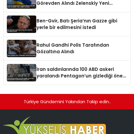
Görevden Alındı Zelenskiy Yeni
Atamayı Duyurdu
Ben-Gvir, Batı Şeria’nın Gazze gibi
yerle bir edilmesini istedi
Rahul Gandhi Polis Tarafından
Gözaltına Alındı
İran saldırılarında 100 ABD askeri
yaralandı Pentagon’un gizlediği öne
sürülüyor
Türkiye Gündemini Yakından Takip edin..