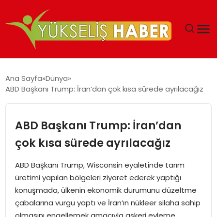
‘DUBAI’NIN SERBEST BÖLGELERI YATIRIMCILARIN
Ana Sayfa
Dünya
MALIYETLERINI AZALTIYOR’
ABD Başkanı Trump: İran’dan çok kısa sürede ayrılacağız
ABD Başkanı Trump: İran’dan
çok kısa sürede ayrılacağız
ABD Başkanı Trump, Wisconsin eyaletinde tarım
üretimi yapılan bölgeleri ziyaret ederek yaptığı
konuşmada, ülkenin ekonomik durumunu düzeltme
çabalarına vurgu yaptı ve İran’ın nükleer silaha sahip
olmasını engellemek amacıyla askeri eyleme