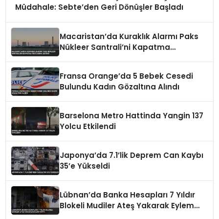
Müdahale: Sebte’den Geri Dönüşler Başladı
Macaristan’da Kuraklık Alarmı Paks
Nükleer Santrali’ni Kapatma
Noktasına Getirdi
Fransa Orange’da 5 Bebek Cesedi
Bulundu Kadın Gözaltına Alındı
Barselona Metro Hattinda Yangin 137
Yolcu Etkilendi
Japonya’da 7.1’lik Deprem Can Kaybı
35’e Yükseldi
Lübnan’da Banka Hesapları 7 Yıldır
Blokeli Mudiler Ateş Yakarak Eylem
Yaptı