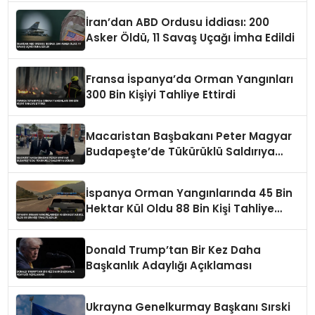
İran’dan ABD Ordusu İddiası: 200
Asker Öldü, 11 Savaş Uçağı İmha Edildi
Fransa İspanya’da Orman Yangınları
300 Bin Kişiyi Tahliye Ettirdi
Macaristan Başbakanı Peter Magyar
Budapeşte’de Tükürüklü Saldırıya
Uğradı
İspanya Orman Yangınlarında 45 Bin
Hektar Kül Oldu 88 Bin Kişi Tahliye
Edildi
Donald Trump’tan Bir Kez Daha
Başkanlık Adaylığı Açıklaması
Ukrayna Genelkurmay Başkanı Sırski