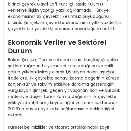
birinci çeyrek Gayri Safi Yurt İçi Hasıla (GSYH)
verilerine ilişkin yaptığı yazılı açıklamada, Türkiye
ekonomisinin 23 çeyrektir kesintisiz büyüdüğünü
bildirdi. Şimşek, ilk çeyrekte ekonominin yıllık yüzde 2,5,
çeyreklik ise yüzde 0,1 oranında büyüdüğünü belirtti.
Ekonomik Veriler ve Sektörel
Durum
Bakan Şimşek, Türkiye ekonomisinin karşılaştığı çoklu
şoklara rağmen büyümesini sürdürdüğünü ve milli
gelirin yıllıklandırılmış olarak 1,6 trilyon doları aştığını
ifade etti. İlk çeyrekte sanayi katma değerinin küresel
konjonktür ve takvim etkisiyle daralma gösterdiğini
vurgulayan Şimşek, geçen yıl yaşanan don ve kuraklık
nedeniyle düşen tarım katma değerinin ilk çeyrekte
yıllık yüzde 4,6 artış kaydettiğini ve tarım sektörünün
2026’da büyümeye katkı sağlamasının beklendiğini
aktardı.
Küresel belirsizlikler ve ticaret ortaklarındaki zayıf