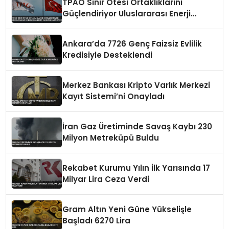
TPAO Sınır Ötesi Ortaklıklarını
Güçlendiriyor Uluslararası Enerji
Alanında Varlığını Artırıyor
Ankara’da 7726 Genç Faizsiz Evlilik
Kredisiyle Desteklendi
Merkez Bankası Kripto Varlık Merkezi
Kayıt Sistemi’ni Onayladı
İran Gaz Üretiminde Savaş Kaybı 230
Milyon Metreküpü Buldu
Rekabet Kurumu Yılın İlk Yarısında 17
Milyar Lira Ceza Verdi
Gram Altın Yeni Güne Yükselişle
Başladı 6270 Lira