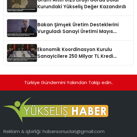
Kurundaki Yükseliş Değer Kazandırdı
Bakan Şimşek Üretim Desteklerini
Vurguladı Sanayi Üretimi Mayıs
Ayında Geriledi
Ekonomik Koordinasyon Kurulu
Sanayicilere 250 Milyar TL Kredi
Paketini Duyurdu
Türkiye Gündemini Yakından Takip edin..
Reklam & işbirliği:
habersonuclari@gmail.com