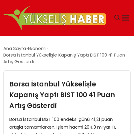
‘DUBAI’NIN SERBEST BÖLGELERI YATIRIMCILARIN
Ana Sayfa
Ekonomi
MALIYETLERINI AZALTIYOR’
Borsa İstanbul Yükselişle Kapanış Yaptı BIST 100 41 Puan
Artış Gösterdi
Borsa İstanbul Yükselişle
Kapanış Yaptı BIST 100 41 Puan
Artış Gösterdi
Borsa İstanbul BIST 100 endeksi günü 41,21 puan
artışla tamamlarken, işlem hacmi 204,3 milyar TL