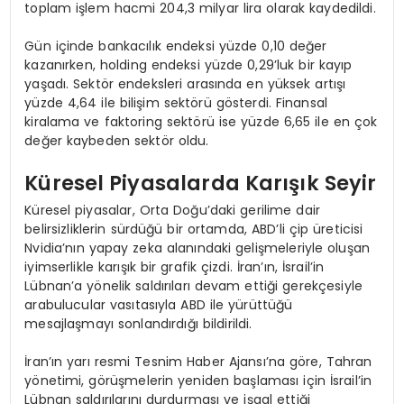
toplam işlem hacmi 204,3 milyar lira olarak kaydedildi.
Gün içinde bankacılık endeksi yüzde 0,10 değer
kazanırken, holding endeksi yüzde 0,29’luk bir kayıp
yaşadı. Sektör endeksleri arasında en yüksek artışı
yüzde 4,64 ile bilişim sektörü gösterdi. Finansal
kiralama ve faktoring sektörü ise yüzde 6,65 ile en çok
değer kaybeden sektör oldu.
Küresel Piyasalarda Karışık Seyir
Küresel piyasalar, Orta Doğu’daki gerilime dair
belirsizliklerin sürdüğü bir ortamda, ABD’li çip üreticisi
Nvidia’nın yapay zeka alanındaki gelişmeleriyle oluşan
iyimserlikle karışık bir grafik çizdi. İran’ın, İsrail’in
Lübnan’a yönelik saldırıları devam ettiği gerekçesiyle
arabulucular vasıtasıyla ABD ile yürüttüğü
mesajlaşmayı sonlandırdığı bildirildi.
İran’ın yarı resmi Tesnim Haber Ajansı’na göre, Tahran
yönetimi, görüşmelerin yeniden başlaması için İsrail’in
Lübnan saldırılarını durdurması ve işgal ettiği