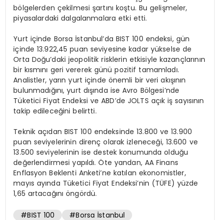
bölgelerden çekilmesi şartını koştu. Bu gelişmeler,
piyasalardaki dalgalanmalara etki etti.
Yurt içinde Borsa İstanbul’da BIST 100 endeksi, gün
içinde 13.922,45 puan seviyesine kadar yükselse de
Orta Doğu’daki jeopolitik risklerin etkisiyle kazançlarının
bir kısmını geri vererek günü pozitif tamamladı.
Analistler, yarın yurt içinde önemli bir veri akışının
bulunmadığını, yurt dışında ise Avro Bölgesi’nde
Tüketici Fiyat Endeksi ve ABD’de JOLTS açık iş sayısının
takip edileceğini belirtti.
Teknik açıdan BIST 100 endeksinde 13.800 ve 13.900
puan seviyelerinin direnç olarak izleneceği, 13.600 ve
13.500 seviyelerinin ise destek konumunda olduğu
değerlendirmesi yapıldı. Öte yandan, AA Finans
Enflasyon Beklenti Anketi’ne katılan ekonomistler,
mayıs ayında Tüketici Fiyat Endeksi’nin (TÜFE) yüzde
1,65 artacağını öngördü.
#BIST 100
#Borsa İstanbul