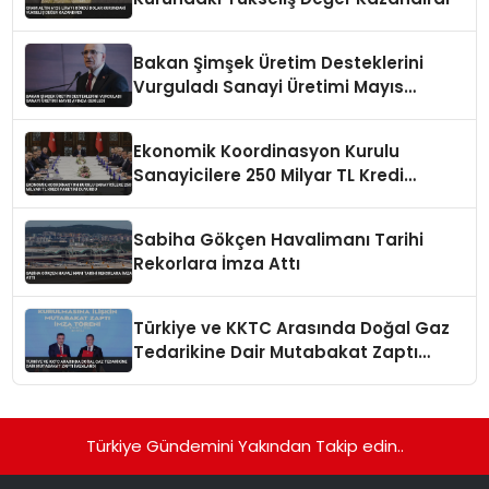
Bakan Şimşek Üretim Desteklerini
Vurguladı Sanayi Üretimi Mayıs
Ayında Geriledi
Ekonomik Koordinasyon Kurulu
Sanayicilere 250 Milyar TL Kredi
Paketini Duyurdu
Sabiha Gökçen Havalimanı Tarihi
Rekorlara İmza Attı
Türkiye ve KKTC Arasında Doğal Gaz
Tedarikine Dair Mutabakat Zaptı
İmzalandı
Türkiye Gündemini Yakından Takip edin..