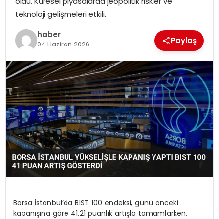
oldu. Küresel piyasalarda jeopolitik riskler ve
teknoloji gelişmeleri etkili.
haber
Paylaş
04 Haziran 2026
Borsa İstanbul’da BIST 100 endeksi, günü önceki
kapanışına göre 41,21 puanlık artışla tamamlarken,