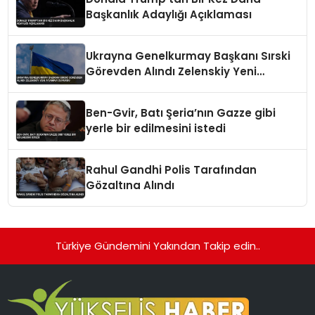
Başkanlık Adaylığı Açıklaması
Ukrayna Genelkurmay Başkanı Sırski
Görevden Alındı Zelenskiy Yeni
Atamayı Duyurdu
Ben-Gvir, Batı Şeria’nın Gazze gibi
yerle bir edilmesini istedi
Rahul Gandhi Polis Tarafından
Gözaltına Alındı
Türkiye Gündemini Yakından Takip edin..