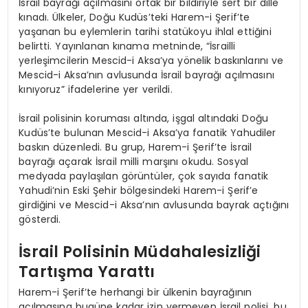
İsrail bayrağı açılmasını ortak bir bildiriyle sert bir dille
kınadı. Ülkeler, Doğu Kudüs’teki Harem-i Şerif’te
yaşanan bu eylemlerin tarihi statükoyu ihlal ettiğini
belirtti. Yayınlanan kınama metninde, “İsrailli
yerleşimcilerin Mescid-i Aksa’ya yönelik baskınlarını ve
Mescid-i Aksa’nın avlusunda İsrail bayrağı açılmasını
kınıyoruz” ifadelerine yer verildi.
İsrail polisinin koruması altında, işgal altındaki Doğu
Kudüs’te bulunan Mescid-i Aksa’ya fanatik Yahudiler
baskın düzenledi. Bu grup, Harem-i Şerif’te İsrail
bayrağı açarak İsrail milli marşını okudu. Sosyal
medyada paylaşılan görüntüler, çok sayıda fanatik
Yahudi’nin Eski Şehir bölgesindeki Harem-i Şerif’e
girdiğini ve Mescid-i Aksa’nın avlusunda bayrak açtığını
gösterdi.
İsrail Polisinin Müdahalesizliği
Tartışma Yarattı
Harem-i Şerif’te herhangi bir ülkenin bayrağının
açılmasına bugüne kadar izin vermeyen İsrail polisi, bu