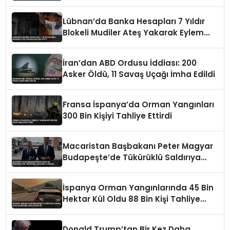
Lübnan’da Banka Hesapları 7 Yıldır
Blokeli Mudiler Ateş Yakarak Eylem
Yaptı
İran’dan ABD Ordusu İddiası: 200
Asker Öldü, 11 Savaş Uçağı İmha Edildi
Fransa İspanya’da Orman Yangınları
300 Bin Kişiyi Tahliye Ettirdi
Macaristan Başbakanı Peter Magyar
Budapeşte’de Tükürüklü Saldırıya
Uğradı
İspanya Orman Yangınlarında 45 Bin
Hektar Kül Oldu 88 Bin Kişi Tahliye
Edildi
Donald Trump’tan Bir Kez Daha