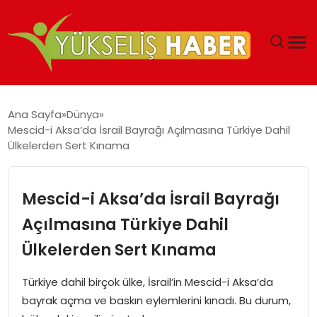
‘DUBAI’NIN SERBEST BÖLGELERI YATIRIMCILARIN
Ana Sayfa
Dünya
MALIYETLERINI AZALTIYOR’
Mescid-i Aksa’da İsrail Bayrağı Açılmasına Türkiye Dahil
Ülkelerden Sert Kınama
Mescid-i Aksa’da İsrail Bayrağı
Açılmasına Türkiye Dahil
Ülkelerden Sert Kınama
Türkiye dahil birçok ülke, İsrail’in Mescid-i Aksa’da
bayrak açma ve baskın eylemlerini kınadı. Bu durum,