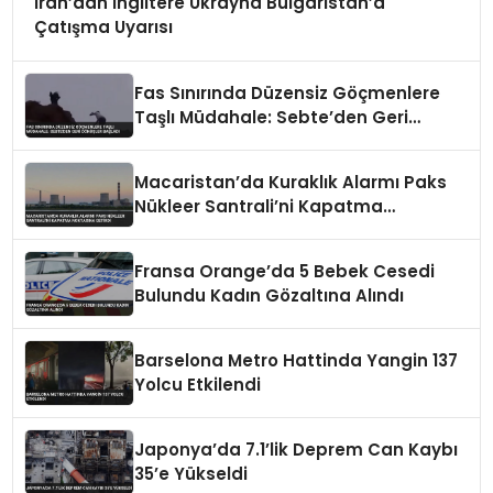
İran’dan İngiltere Ukrayna Bulgaristan’a
Çatışma Uyarısı
Fas Sınırında Düzensiz Göçmenlere
Taşlı Müdahale: Sebte’den Geri
Dönüşler Başladı
Macaristan’da Kuraklık Alarmı Paks
Nükleer Santrali’ni Kapatma
Noktasına Getirdi
Fransa Orange’da 5 Bebek Cesedi
Bulundu Kadın Gözaltına Alındı
Barselona Metro Hattinda Yangin 137
Yolcu Etkilendi
Japonya’da 7.1’lik Deprem Can Kaybı
35’e Yükseldi