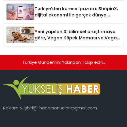
Türkiye’den küresel pazara: ShopinX,
dijital ekonomi ile gerçek dünya
alışverişini bir araya getirmeyi
hedefliyor
Yeni yapilan 31 bilimsel araştırmaya
göre, Vegan Köpek Maması ve Vegan
Kedi Mamasının İyi Sindirildiğini
Ortaya Koydu
Türkiye Gündemini Yakından Takip edin..
Reklam & işbirliği:
habersonuclari@gmail.com