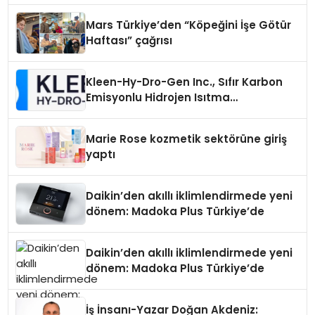
Mars Türkiye’den “Köpeğini İşe Götür
Haftası” çağrısı
Kleen-Hy-Dro-Gen Inc., Sıfır Karbon
Emisyonlu Hidrojen Isıtma
Teknolojisinde ISO ve TSSA
Düzenleyici Onaylarını Aldı
Marie Rose kozmetik sektörüne giriş
yaptı
Daikin’den akıllı iklimlendirmede yeni
dönem: Madoka Plus Türkiye’de
Daikin’den akıllı iklimlendirmede yeni
dönem: Madoka Plus Türkiye’de
İş İnsanı-Yazar Doğan Akdeniz: