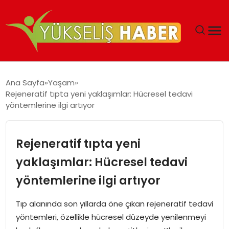
‘DUBAI’NIN SERBEST BÖLGELERI YATIRIMCILARIN
Ana Sayfa
Yaşam
MALIYETLERINI AZALTIYOR’
Rejeneratif tıpta yeni yaklaşımlar: Hücresel tedavi
yöntemlerine ilgi artıyor
Rejeneratif tıpta yeni
yaklaşımlar: Hücresel tedavi
yöntemlerine ilgi artıyor
Tıp alanında son yıllarda öne çıkan rejeneratif tedavi
yöntemleri, özellikle hücresel düzeyde yenilenmeyi