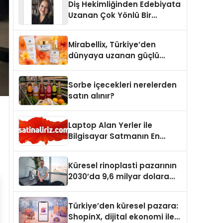
Diş Hekimliğinden Edebiyata
Uzanan Çok Yönlü Bir
Yaşam: Yeşim Şahin Yaman
Mirabellix, Türkiye’den
dünyaya uzanan güçlü
büyümesini sürdürüyor
Sorbe içecekleri nerelerden
satın alınır?
Laptop Alan Yerler ile
Bilgisayar Satmanın En
Güvenli ve Karlı Yolu
Küresel rinoplasti pazarının
2030’da 9,6 milyar dolara
ulaşması bekleniyor
Türkiye’den küresel pazara:
ShopinX, dijital ekonomi ile