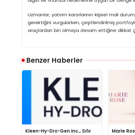
algısı ve finansal hedeflerine uygun bir denge ku
Uzmanlar, yatırım kararlarının kişisel mali durum
gerektiğini vurgularken, çeşitlendirilmiş portföy
araçlardan biri olmaya devam ettiğine dikkat ç
Benzer Haberler
Kleen-Hy-Dro-Gen Inc., Sıfır
Marie Ro