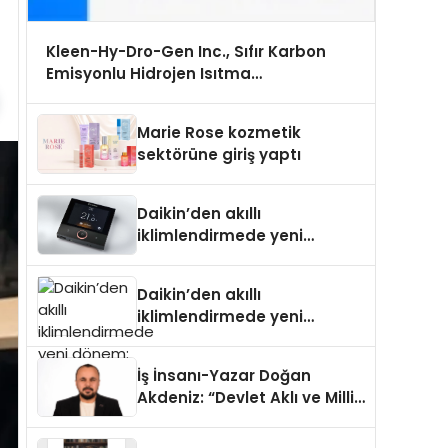
Kleen-Hy-Dro-Gen Inc., Sıfır Karbon
Emisyonlu Hidrojen Isıtma
Teknolojisinde ISO ve TSSA Düzenleyici
Onaylarını Aldı
Marie Rose kozmetik
sektörüne giriş yaptı
Daikin’den akıllı
iklimlendirmede yeni
dönem: Madoka Plus
Türkiye’de
Daikin’den akıllı
iklimlendirmede yeni
dönem: Madoka Plus
Türkiye’de
İş İnsanı-Yazar Doğan
Akdeniz: “Devlet Aklı ve Milli
Çıkarlar Her Şeyin
Üzerindedir”