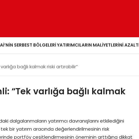
AI’NIN SERBEST BÖLGELERI YATIRIMCILARIN MALIYETLERINI AZALT
rlığa bağlı kalmak riski artırabilir”
i: “Tek varlığa bağlı kalmak
rdaki dalgalanmaların yatırımcı davranışlarını etkilediğini
tek bir yatırım aracında değerlendirilmesinin risk
mlerinde portföy çeşitlendirmesinin öneminin arttığına dikkat