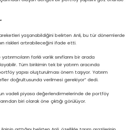
”
eketleri yaşanabildiğini belirten Anli, bu tür dönemlerde
ın riskleri artırabileceğini ifade etti.
atırımcıların farklı varlık sınıflarını bir arada
yabilir. Tüm birikimin tek bir yatırım aracında
ir portföy yapısı oluşturulması önem taşıyor. Yatırım
hedefler doğrultusunda verilmesi gerekiyor” dedi.
 uzun vadeli piyasa değerlendirmelerinde de portföy
rından biri olarak öne çıktığı görülüyor.
lginin arttığını belirten Anli, özellikle tarım arazilerinin