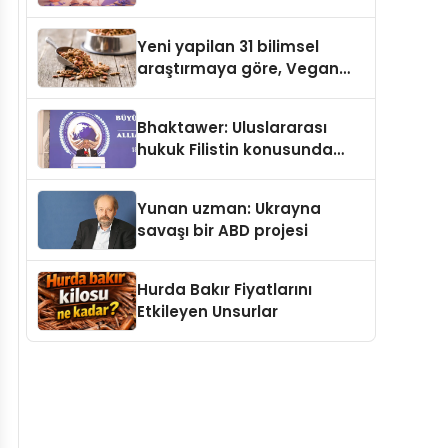
gerçek dünya alışverişini bir
araya getirmeyi hedefliyor
Yeni yapilan 31 bilimsel
araştırmaya göre, Vegan
Köpek Maması ve Vegan
Kedi Mamasının İyi
Bhaktawer: Uluslararası
Sindirildiğini Ortaya Koydu
hukuk Filistin konusunda
çifte standart uyguluyor
Yunan uzman: Ukrayna
savaşı bir ABD projesi
Hurda Bakır Fiyatlarını
Etkileyen Unsurlar