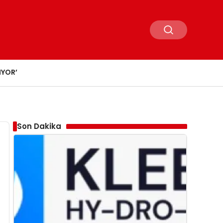
IYOR’
Son Dakika