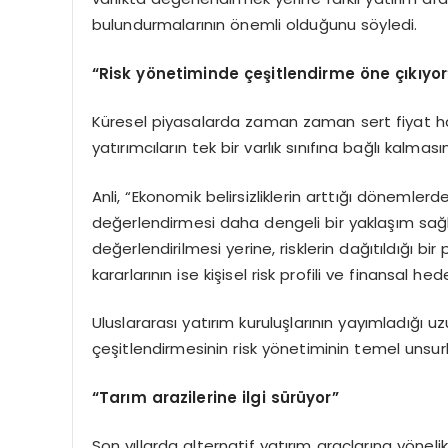
bulundurmalarının önemli olduğunu söyledi.
“Risk yönetiminde çeşitlendirme öne çıkıyor
Küresel piyasalarda zaman zaman sert fiyat har
yatırımcıların tek bir varlık sınıfına bağlı kalmasın
Anli, “Ekonomik belirsizliklerin arttığı dönemlerde y
değerlendirmesi daha dengeli bir yaklaşım sağla
değerlendirilmesi yerine, risklerin dağıtıldığı b
kararlarının ise kişisel risk profili ve finansal 
Uluslararası yatırım kuruluşlarının yayımladığı
çeşitlendirmesinin risk yönetiminin temel unsurla
“Tarım arazilerine ilgi sürüyor”
Son yıllarda alternatif yatırım araçlarına yönelik i