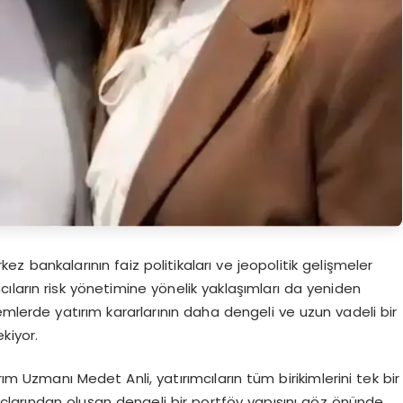
bankalarının faiz politikaları ve jeopolitik gelişmeler
mcıların risk yönetimine yönelik yaklaşımları da yeniden
önemlerde yatırım kararlarının daha dengeli ve uzun vadeli bir
kiyor.
m Uzmanı Medet Anli, yatırımcıların tüm birikimlerini tek bir
raçlarından oluşan dengeli bir portföy yapısını göz önünde