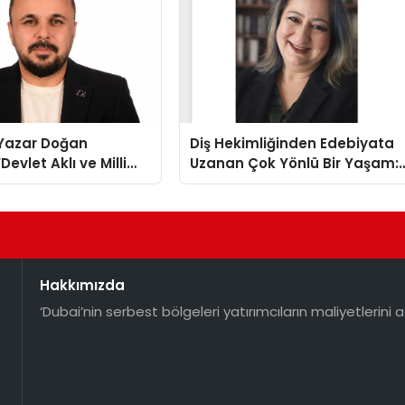
-Yazar Doğan
Diş Hekimliğinden Edebiyata
Devlet Aklı ve Milli
Uzanan Çok Yönlü Bir Yaşam:
Her Şeyin Üzerindedir”
Yeşim Şahin Yaman
Hakkımızda
‘Dubai’nin serbest bölgeleri yatırımcıların maliyetlerini a