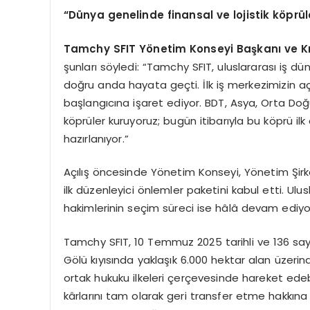
“Dünya genelinde finansal ve lojistik köprü
Tamchy SFIT Yönetim Konseyi Başkanı ve Kı
şunları söyledi: “Tamchy SFIT, uluslararası iş d
doğru anda hayata geçti. İlk iş merkezimizin a
başlangıcına işaret ediyor. BDT, Asya, Orta Doğu
köprüler kuruyoruz; bugün itibarıyla bu köprü ilk
hazırlanıyor.”
Açılış öncesinde Yönetim Konseyi, Yönetim Şirke
ilk düzenleyici önlemler paketini kabul etti. Ul
hakimlerinin seçim süreci ise hâlâ devam ediyo
Tamchy SFIT, 10 Temmuz 2025 tarihli ve 136 say
Gölü kıyısında yaklaşık 6.000 hektar alan üzerind
ortak hukuku ilkeleri çerçevesinde hareket edeb
kârlarını tam olarak geri transfer etme hakkına