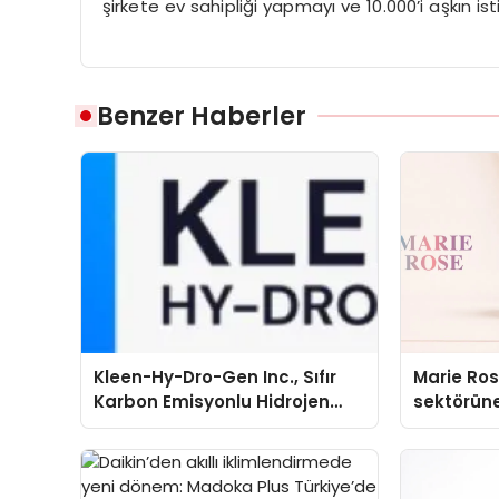
şirkete ev sahipliği yapmayı ve 10.000’i aşkın i
Benzer Haberler
Kleen-Hy-Dro-Gen Inc., Sıfır
Marie Ro
Karbon Emisyonlu Hidrojen
sektörüne
Isıtma Teknolojisinde ISO ve
TSSA Düzenleyici Onaylarını
Aldı