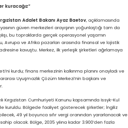
ler kuracağız”
rgızistan Adalet Bakanı Ayaz Baetov
, açıklamasında
ünyasının güven merkezleri arayışının yoğunlaştığı tam da
çılışı, bu topraklarda gerçek operasyonel yaşamın
, Avrupa ve Afrika pazarları arasında finansal ve lojistik
 adresine kavuştu. Merkez, ilk yerleşik şirketleri ağırlamaya
ti’ni kurdu; finans merkezinin kalkınma planını onayladı ve
uslararası Uyuşmazlık Çözüm Merkezi’nin başkanı ve
r.
ılı Kırgızistan Cumhuriyeti Kanunu kapsamında Issyk-Kul
e kuruldu. Bölgede faaliyet gösterecek şirketler; İngiliz
ilecek, 49 yıl boyunca sıfır vergi oranından yararlanacak ve
 sahip olacak. Bölge, 2035 yılına kadar 3.900’den fazla