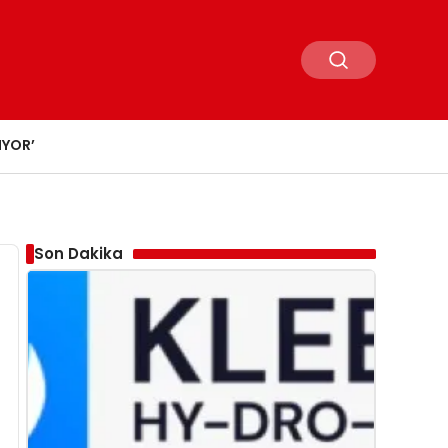
IYOR’
Son Dakika