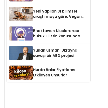
gerçek dünya alışverişini bir
araya getirmeyi hedefliyor
Yeni yapilan 31 bilimsel
araştırmaya göre, Vegan
Köpek Maması ve Vegan
Kedi Mamasının İyi
Bhaktawer: Uluslararası
Sindirildiğini Ortaya Koydu
hukuk Filistin konusunda
çifte standart uyguluyor
Yunan uzman: Ukrayna
savaşı bir ABD projesi
Hurda Bakır Fiyatlarını
Etkileyen Unsurlar