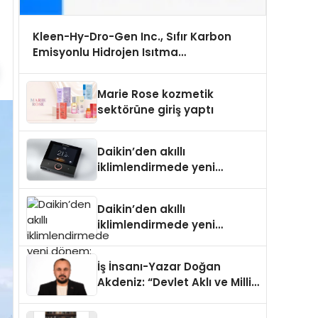
Kleen-Hy-Dro-Gen Inc., Sıfır Karbon
Emisyonlu Hidrojen Isıtma
Teknolojisinde ISO ve TSSA Düzenleyici
Onaylarını Aldı
Marie Rose kozmetik
sektörüne giriş yaptı
Daikin’den akıllı
iklimlendirmede yeni
dönem: Madoka Plus
Türkiye’de
Daikin’den akıllı
iklimlendirmede yeni
dönem: Madoka Plus
Türkiye’de
İş İnsanı-Yazar Doğan
Akdeniz: “Devlet Aklı ve Milli
Çıkarlar Her Şeyin
Üzerindedir”