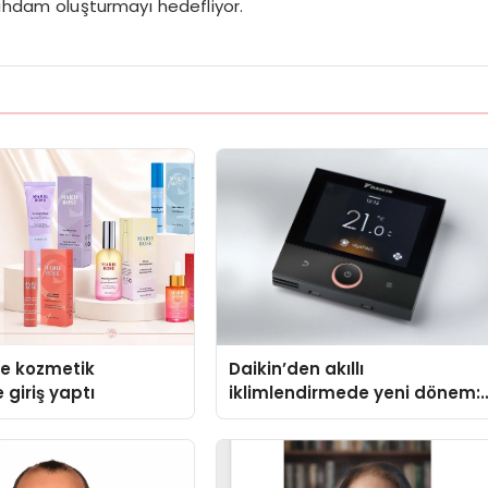
stihdam oluşturmayı hedefliyor.
se kozmetik
Daikin’den akıllı
 giriş yaptı
iklimlendirmede yeni dönem:
Madoka Plus Türkiye’de