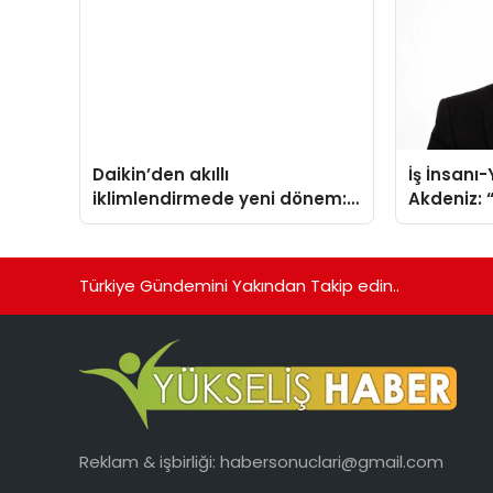
Daikin’den akıllı
İş İnsanı
iklimlendirmede yeni dönem:
Akdeniz: “
Madoka Plus Türkiye’de
Çıkarlar 
Türkiye Gündemini Yakından Takip edin..
Reklam & işbirliği:
habersonuclari@gmail.com