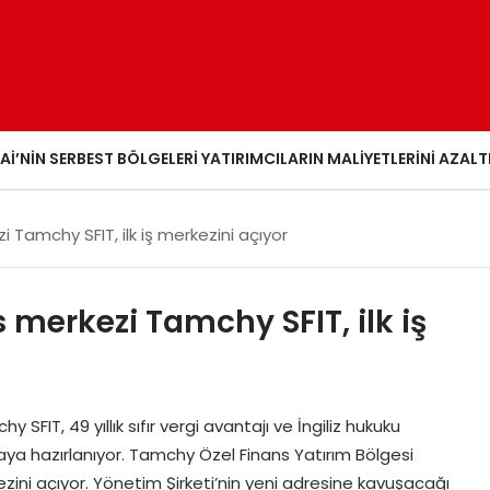
AI’NIN SERBEST BÖLGELERI YATIRIMCILARIN MALIYETLERINI AZALT
i Tamchy SFIT, ilk iş merkezini açıyor
 merkezi Tamchy SFIT, ilk iş
y SFIT, 49 yıllık sıfır vergi avantajı ve İngiliz hukuku
ya hazırlanıyor. Tamchy Özel Finans Yatırım Bölgesi
kezini açıyor. Yönetim Şirketi’nin yeni adresine kavuşacağı