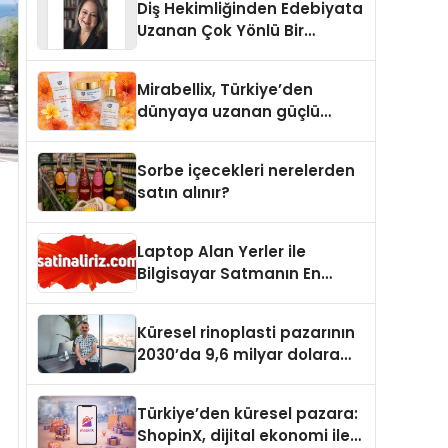
Diş Hekimliğinden Edebiyata
Uzanan Çok Yönlü Bir
Yaşam: Yeşim Şahin Yaman
Mirabellix, Türkiye’den
dünyaya uzanan güçlü
büyümesini sürdürüyor
Sorbe içecekleri nerelerden
satın alınır?
Laptop Alan Yerler ile
Bilgisayar Satmanın En
Güvenli ve Karlı Yolu
Küresel rinoplasti pazarının
2030’da 9,6 milyar dolara
ulaşması bekleniyor
Türkiye’den küresel pazara:
ShopinX, dijital ekonomi ile