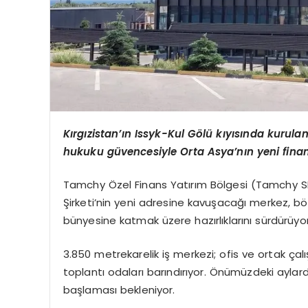
Kırgızistan’ın Issyk-Kul Gölü kıyısında kurulan 
hukuku güvencesiyle Orta Asya’nın yeni finan
Tamchy Özel Finans Yatırım Bölgesi (Tamchy SFIT
Şirketi’nin yeni adresine kavuşacağı merkez, bölg
bünyesine katmak üzere hazırlıklarını sürdürüyor
3.850 metrekarelik iş merkezi; ofis ve ortak çalı
toplantı odaları barındırıyor. Önümüzdeki ayla
başlaması bekleniyor.