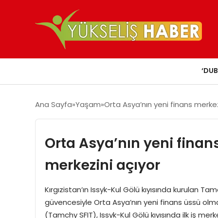
‘DUB
Ana Sayfa
Yaşam
Orta Asya’nın yeni finans merkez
Orta Asya’nın yeni finans
merkezini açıyor
Kırgızistan’ın Issyk-Kul Gölü kıyısında kurulan Tamch
güvencesiyle Orta Asya’nın yeni finans üssü olma
(Tamchy SFIT), Issyk-Kul Gölü kıyısında ilk iş mer