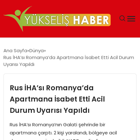
‘DUBAI’NIN SERBEST BÖLGELERI YATIRIMCILARIN
Ana Sayfa
Dünya
MALIYETLERINI AZALTIYOR’
Rus İHA’sı Romanya’da Apartmana İsabet Etti Acil Durum
Uyarısı Yapıldı
Rus İHA’sı Romanya’da
Apartmana İsabet Etti Acil
Durum Uyarısı Yapıldı
Rus İHA’sı Romanya’nın Galati şehrinde bir
apartmana çarptı. 2 kişi yaralandı, bölgeye acil