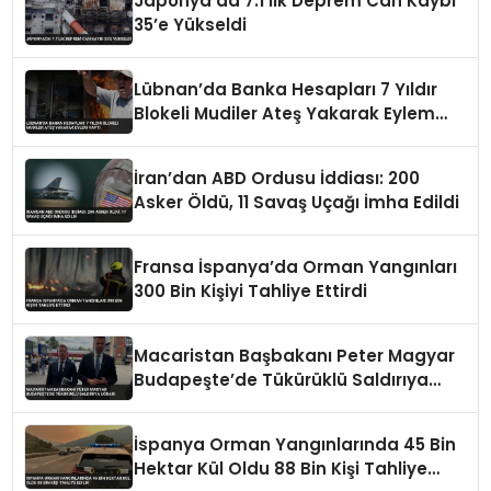
Japonya’da 7.1’lik Deprem Can Kaybı
35’e Yükseldi
Lübnan’da Banka Hesapları 7 Yıldır
Blokeli Mudiler Ateş Yakarak Eylem
Yaptı
İran’dan ABD Ordusu İddiası: 200
Asker Öldü, 11 Savaş Uçağı İmha Edildi
Fransa İspanya’da Orman Yangınları
300 Bin Kişiyi Tahliye Ettirdi
Macaristan Başbakanı Peter Magyar
Budapeşte’de Tükürüklü Saldırıya
Uğradı
İspanya Orman Yangınlarında 45 Bin
Hektar Kül Oldu 88 Bin Kişi Tahliye