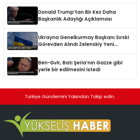
Edildi
Donald Trump’tan Bir Kez Daha
Başkanlık Adaylığı Açıklaması
Ukrayna Genelkurmay Başkanı Sırski
Görevden Alındı Zelenskiy Yeni
Atamayı Duyurdu
Ben-Gvir, Batı Şeria’nın Gazze gibi
yerle bir edilmesini istedi
Türkiye Gündemini Yakından Takip edin..