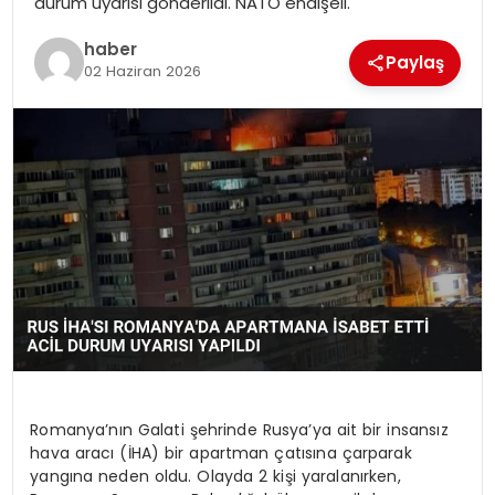
durum uyarısı gönderildi. NATO endişeli.
haber
Paylaş
02 Haziran 2026
Romanya’nın Galati şehrinde Rusya’ya ait bir insansız
hava aracı (İHA) bir apartman çatısına çarparak
yangına neden oldu. Olayda 2 kişi yaralanırken,