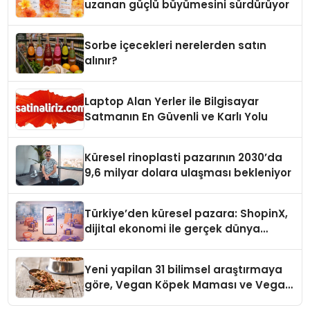
uzanan güçlü büyümesini sürdürüyor
Sorbe içecekleri nerelerden satın
alınır?
Laptop Alan Yerler ile Bilgisayar
Satmanın En Güvenli ve Karlı Yolu
Küresel rinoplasti pazarının 2030’da
9,6 milyar dolara ulaşması bekleniyor
Türkiye’den küresel pazara: ShopinX,
dijital ekonomi ile gerçek dünya
alışverişini bir araya getirmeyi
hedefliyor
Yeni yapilan 31 bilimsel araştırmaya
göre, Vegan Köpek Maması ve Vegan
Kedi Mamasının İyi Sindirildiğini