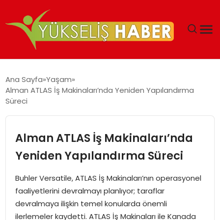
‘DUBAI’NIN SERBEST BÖLGELERI YATIRIMCILARIN
Ana Sayfa
Yaşam
MALIYETLERINI AZALTIYOR’
Alman ATLAS İş Makinaları’nda Yeniden Yapılandırma
Süreci
Alman ATLAS İş Makinaları’nda
Yeniden Yapılandırma Süreci
Buhler Versatile, ATLAS İş Makinaları’nın operasyonel
faaliyetlerini devralmayı planlıyor; taraflar
devralmaya ilişkin temel konularda önemli
ilerlemeler kaydetti. ATLAS İş Makinaları ile Kanada