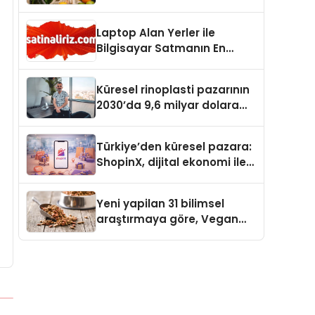
Laptop Alan Yerler ile
Bilgisayar Satmanın En
Güvenli ve Karlı Yolu
Küresel rinoplasti pazarının
2030’da 9,6 milyar dolara
ulaşması bekleniyor
Türkiye’den küresel pazara:
ShopinX, dijital ekonomi ile
gerçek dünya alışverişini bir
araya getirmeyi hedefliyor
Yeni yapilan 31 bilimsel
araştırmaya göre, Vegan
Köpek Maması ve Vegan
Kedi Mamasının İyi
Sindirildiğini Ortaya Koydu