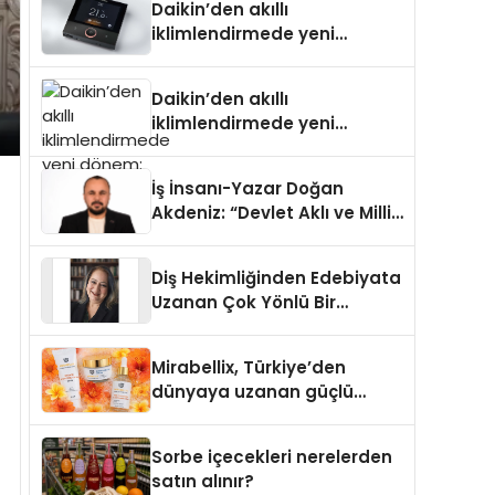
Daikin’den akıllı
iklimlendirmede yeni
dönem: Madoka Plus
Türkiye’de
Daikin’den akıllı
iklimlendirmede yeni
dönem: Madoka Plus
Türkiye’de
İş İnsanı-Yazar Doğan
Akdeniz: “Devlet Aklı ve Milli
Çıkarlar Her Şeyin
Üzerindedir”
Diş Hekimliğinden Edebiyata
Uzanan Çok Yönlü Bir
Yaşam: Yeşim Şahin Yaman
Mirabellix, Türkiye’den
dünyaya uzanan güçlü
büyümesini sürdürüyor
Sorbe içecekleri nerelerden
satın alınır?