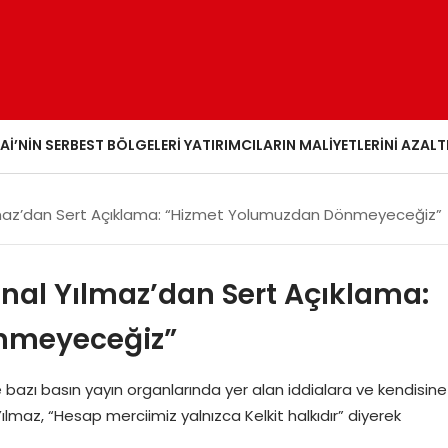
AI’NIN SERBEST BÖLGELERI YATIRIMCILARIN MALIYETLERINI AZALT
ılmaz’dan Sert Açıklama: “Hizmet Yolumuzdan Dönmeyeceğiz”
Ünal Yılmaz’dan Sert Açıklama:
nmeyeceğiz”
 bazı basın yayın organlarında yer alan iddialara ve kendisine
lmaz, “Hesap merciimiz yalnızca Kelkit halkıdır” diyerek