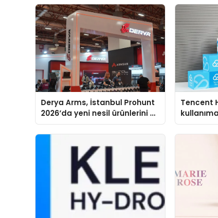
Derya Arms, İstanbul Prohunt
Tencent 
2026’da yeni nesil ürünlerini ve
kullanım
global marka vizyonunu
sergiledi