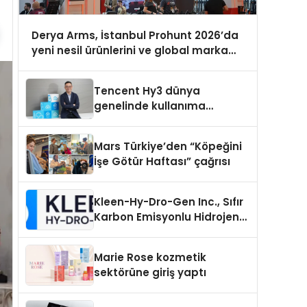
Derya Arms, İstanbul Prohunt 2026’da
yeni nesil ürünlerini ve global marka
vizyonunu sergiledi
Tencent Hy3 dünya
genelinde kullanıma
sunuldu
Mars Türkiye’den “Köpeğini
İşe Götür Haftası” çağrısı
Kleen-Hy-Dro-Gen Inc., Sıfır
Karbon Emisyonlu Hidrojen
Isıtma Teknolojisinde ISO ve
TSSA Düzenleyici Onaylarını
Marie Rose kozmetik
Aldı
sektörüne giriş yaptı