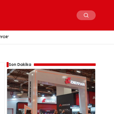
IYOR’
Son Dakika