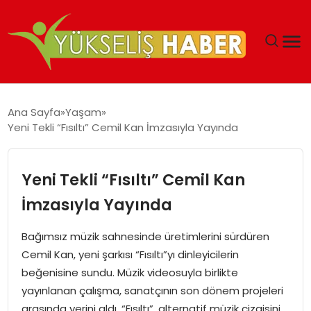
‘DUBAI’NIN SERBEST BÖLGELERI YATIRIMCILARIN
Ana Sayfa
Yaşam
MALIYETLERINI AZALTIYOR’
Yeni Tekli “Fısıltı” Cemil Kan İmzasıyla Yayında
Yeni Tekli “Fısıltı” Cemil Kan
İmzasıyla Yayında
Bağımsız müzik sahnesinde üretimlerini sürdüren
Cemil Kan, yeni şarkısı “Fısıltı”yı dinleyicilerin
beğenisine sundu. Müzik videosuyla birlikte
yayınlanan çalışma, sanatçının son dönem projeleri
arasında yerini aldı. “Fısıltı”, alternatif müzik çizgisini