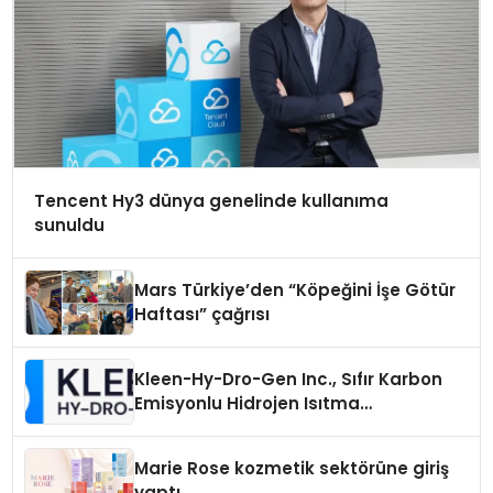
Tencent Hy3 dünya genelinde kullanıma
sunuldu
Mars Türkiye’den “Köpeğini İşe Götür
Haftası” çağrısı
Kleen-Hy-Dro-Gen Inc., Sıfır Karbon
Emisyonlu Hidrojen Isıtma
Teknolojisinde ISO ve TSSA
Düzenleyici Onaylarını Aldı
Marie Rose kozmetik sektörüne giriş
yaptı