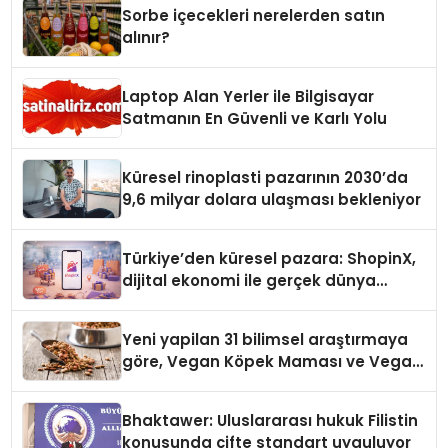
Sorbe içecekleri nerelerden satın
alınır?
Laptop Alan Yerler ile Bilgisayar
Satmanın En Güvenli ve Karlı Yolu
Küresel rinoplasti pazarının 2030’da
9,6 milyar dolara ulaşması bekleniyor
Türkiye’den küresel pazara: ShopinX,
dijital ekonomi ile gerçek dünya
alışverişini bir araya getirmeyi
hedefliyor
Yeni yapilan 31 bilimsel araştırmaya
göre, Vegan Köpek Maması ve Vegan
Kedi Mamasının İyi Sindirildiğini
Ortaya Koydu
Bhaktawer: Uluslararası hukuk Filistin
konusunda çifte standart uyguluyor