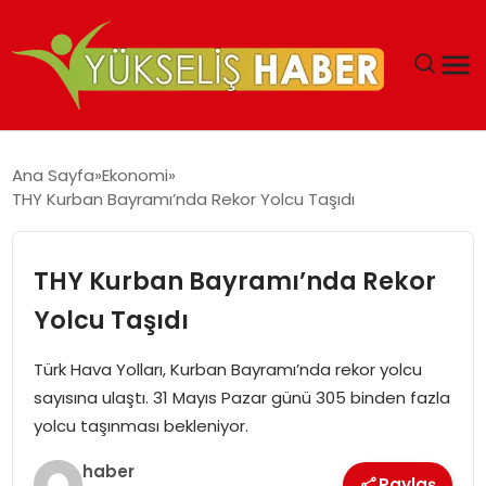
‘DUBAI’NIN SERBEST BÖLGELERI YATIRIMCILARIN
Ana Sayfa
Ekonomi
MALIYETLERINI AZALTIYOR’
THY Kurban Bayramı’nda Rekor Yolcu Taşıdı
THY Kurban Bayramı’nda Rekor
Yolcu Taşıdı
Türk Hava Yolları, Kurban Bayramı’nda rekor yolcu
sayısına ulaştı. 31 Mayıs Pazar günü 305 binden fazla
yolcu taşınması bekleniyor.
haber
Paylaş