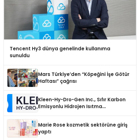
Tencent Hy3 dünya genelinde kullanıma
sunuldu
Mars Türkiye’den “Köpeğini İşe Götür
Haftası” çağrısı
Kleen-Hy-Dro-Gen Inc., Sıfır Karbon
Emisyonlu Hidrojen Isıtma
Teknolojisinde ISO ve TSSA
Düzenleyici Onaylarını Aldı
Marie Rose kozmetik sektörüne giriş
yaptı