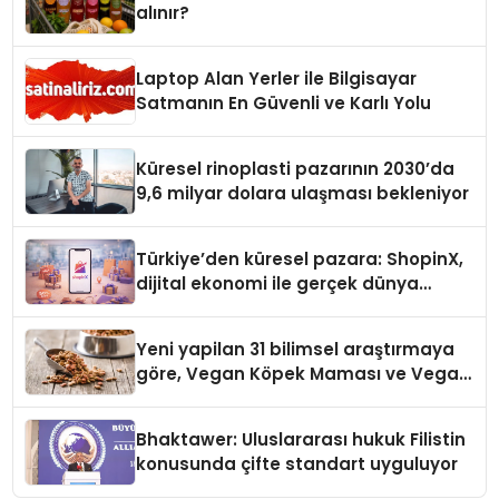
alınır?
Laptop Alan Yerler ile Bilgisayar
Satmanın En Güvenli ve Karlı Yolu
Küresel rinoplasti pazarının 2030’da
9,6 milyar dolara ulaşması bekleniyor
Türkiye’den küresel pazara: ShopinX,
dijital ekonomi ile gerçek dünya
alışverişini bir araya getirmeyi
hedefliyor
Yeni yapilan 31 bilimsel araştırmaya
göre, Vegan Köpek Maması ve Vegan
Kedi Mamasının İyi Sindirildiğini
Ortaya Koydu
Bhaktawer: Uluslararası hukuk Filistin
konusunda çifte standart uyguluyor