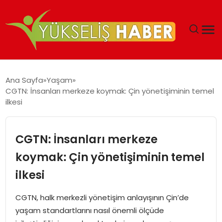
‘DUBAI’NIN SERBEST BÖLGELERI YATIRIMCILARIN
Ana Sayfa
Yaşam
MALIYETLERINI AZALTIYOR’
CGTN: İnsanları merkeze koymak: Çin yönetişiminin temel
ilkesi
CGTN: İnsanları merkeze
koymak: Çin yönetişiminin temel
ilkesi
CGTN, halk merkezli yönetişim anlayışının Çin’de
yaşam standartlarını nasıl önemli ölçüde