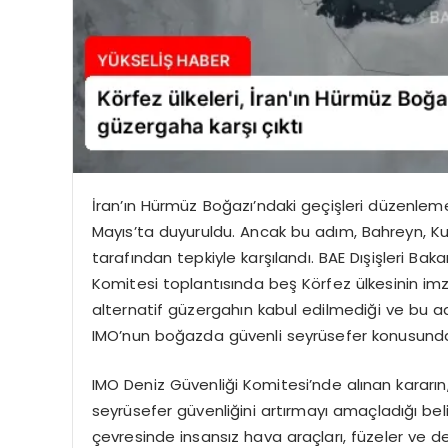
İran’ın Hürmüz Boğazı’ndaki geçişleri düzenleme
Mayıs’ta duyuruldu. Ancak bu adım, Bahreyn, Kuve
tarafından tepkiyle karşılandı. BAE Dışişleri Baka
Komitesi toplantısında beş Körfez ülkesinin imzalad
alternatif güzergahın kabul edilmediği ve bu adı
IMO’nun boğazda güvenli seyrüsefer konusundaki 
IMO Deniz Güvenliği Komitesi’nde alınan kararı
seyrüsefer güvenliğini artırmayı amaçladığı belir
çevresinde insansız hava araçları, füzeler ve den