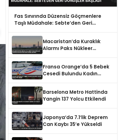
Fas Sınırında Düzensiz Göçmenlere
Taşlı Müdahale: Sebte’den Geri
Dönüşler Başladı
Macaristan’da Kuraklık
Alarmı Paks Nükleer
Santrali’ni Kapatma
Noktasına Getirdi
Fransa Orange’da 5 Bebek
Cesedi Bulundu Kadın
Gözaltına Alındı
Barselona Metro Hattinda
Yangin 137 Yolcu Etkilendi
Japonya’da 7.1’lik Deprem
Can Kaybı 35’e Yükseldi