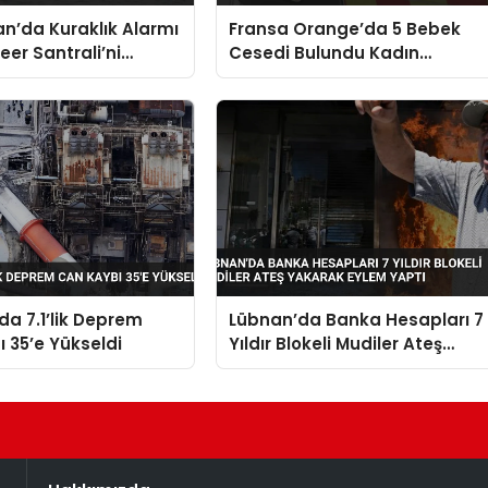
n’da Kuraklık Alarmı
Fransa Orange’da 5 Bebek
eer Santrali’ni
Cesedi Bulundu Kadın
Noktasına Getirdi
Gözaltına Alındı
a 7.1’lik Deprem
Lübnan’da Banka Hesapları 7
 35’e Yükseldi
Yıldır Blokeli Mudiler Ateş
Yakarak Eylem Yaptı