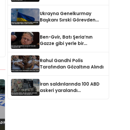
Açıklaması
Ukrayna Genelkurmay
Başkanı Sırski Görevden
Alındı Zelenskiy Yeni
Atamayı Duyurdu
Ben-Gvir, Batı Şeria’nın
Gazze gibi yerle bir
edilmesini istedi
Rahul Gandhi Polis
Tarafından Gözaltına Alındı
İran saldırılarında 100 ABD
askeri yaralandı
Pentagon’un gizlediği öne
sürülüyor