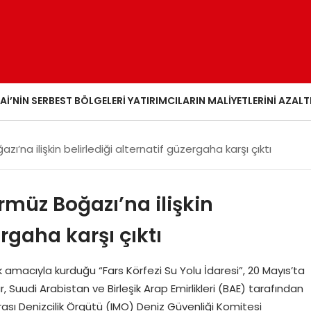
AI’NIN SERBEST BÖLGELERI YATIRIMCILARIN MALIYETLERINI AZALT
azı’na ilişkin belirlediği alternatif güzergaha karşı çıktı
ürmüz Boğazı’na ilişkin
ergaha karşı çıktı
 amacıyla kurduğu “Fars Körfezi Su Yolu İdaresi”, 20 Mayıs’ta
 Suudi Arabistan ve Birleşik Arap Emirlikleri (BAE) tarafından
rarası Denizcilik Örgütü (IMO) Deniz Güvenliği Komitesi