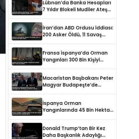
Lübnan’da Banka Hesapları
7 Yıldır Blokeli Mudiler Ateş
Yakarak Eylem Yaptı
İran’dan ABD Ordusu İddiası:
200 Asker Öldü, 11 Savaş
Uçağı İmha Edildi
Fransa İspanya’da Orman
Yangınları 300 Bin Kişiyi
Tahliye Ettirdi
Macaristan Başbakanı Peter
Magyar Budapeşte’de
Tükürüklü Saldırıya Uğradı
İspanya Orman
Yangınlarında 45 Bin Hektar
Kül Oldu 88 Bin Kişi Tahliye
Edildi
Donald Trump’tan Bir Kez
Daha Başkanlık Adaylığı