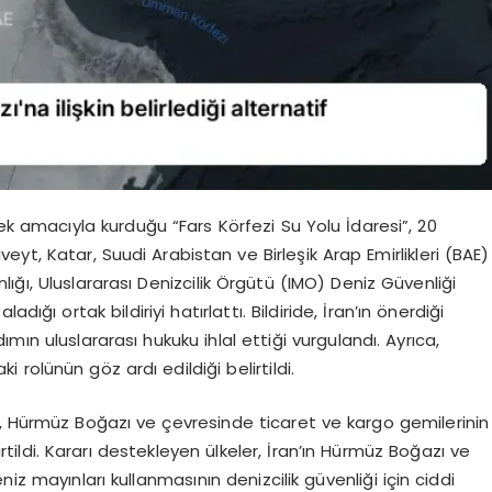
k amacıyla kurduğu “Fars Körfezi Su Yolu İdaresi”, 20
yt, Katar, Suudi Arabistan ve Birleşik Arap Emirlikleri (BAE)
nlığı, Uluslararası Denizcilik Örgütü (IMO) Deniz Güvenliği
ığı ortak bildiriyi hatırlattı. Bildiride, İran’ın önerdiği
mın uluslararası hukuku ihlal ettiği vurgulandı. Ayrıca,
rolünün göz ardı edildiği belirtildi.
n, Hürmüz Boğazı ve çevresinde ticaret ve kargo gemilerinin
tildi. Kararı destekleyen ülkeler, İran’ın Hürmüz Boğazı ve
iz mayınları kullanmasının denizcilik güvenliği için ciddi