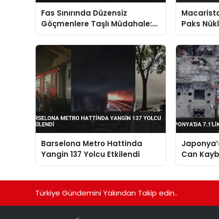
Fas Sınırında Düzensiz
Macarista
Göçmenlere Taşlı Müdahale:
Paks Nükl
Sebte’den Geri Dönüşler
Kapatma 
Başladı
Barselona Metro Hattinda
Japonya’d
Yangin 137 Yolcu Etkilendi
Can Kaybı
Türkiye Gündemini Yakından Takip edin..