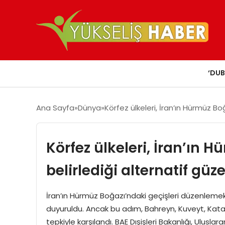
‘DUB
Ana Sayfa
Dünya
Körfez ülkeleri, İran’ın Hürmüz Boğ
Körfez ülkeleri, İran’ın H
belirlediği alternatif güz
İran’ın Hürmüz Boğazı’ndaki geçişleri düzenlemek
duyuruldu. Ancak bu adım, Bahreyn, Kuveyt, Katar,
tepkiyle karşılandı. BAE Dışişleri Bakanlığı, Ulusla