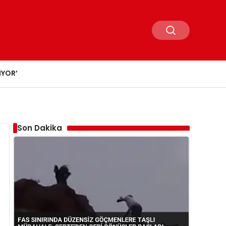
IYOR’
Son Dakika