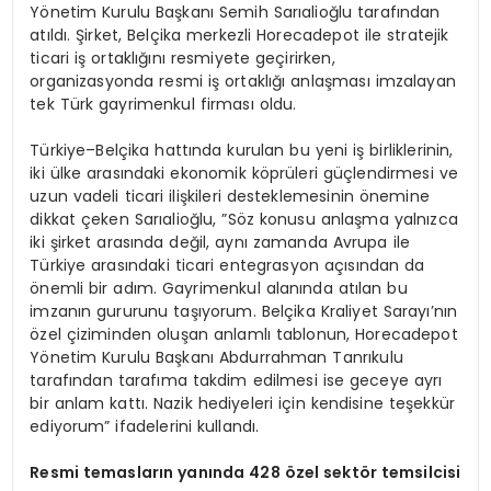
Yönetim Kurulu Başkanı Semih Sarıalioğlu tarafından
atıldı. Şirket, Belçika merkezli Horecadepot ile stratejik
ticari iş ortaklığını resmiyete geçirirken,
organizasyonda resmi iş ortaklığı anlaşması imzalayan
tek Türk gayrimenkul firması oldu.
Türkiye–Belçika hattında kurulan bu yeni iş birliklerinin,
iki ülke arasındaki ekonomik köprüleri güçlendirmesi ve
uzun vadeli ticari ilişkileri desteklemesinin önemine
dikkat çeken Sarıalioğlu, ”Söz konusu anlaşma yalnızca
iki şirket arasında değil, aynı zamanda Avrupa ile
Türkiye arasındaki ticari entegrasyon açısından da
önemli bir adım. Gayrimenkul alanında atılan bu
imzanın gururunu taşıyorum. Belçika Kraliyet Sarayı’nın
özel çiziminden oluşan anlamlı tablonun, Horecadepot
Yönetim Kurulu Başkanı Abdurrahman Tanrıkulu
tarafından tarafıma takdim edilmesi ise geceye ayrı
bir anlam kattı. Nazik hediyeleri için kendisine teşekkür
ediyorum” ifadelerini kullandı.
Resmi temasların yanında 428 özel sektör temsilcisi