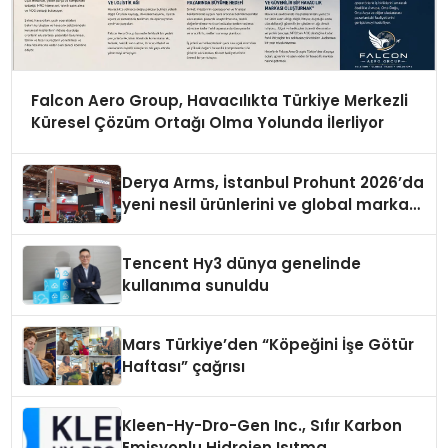
Falcon Aero Group, Havacılıkta Türkiye Merkezli
Küresel Çözüm Ortağı Olma Yolunda İlerliyor
Derya Arms, İstanbul Prohunt 2026’da
yeni nesil ürünlerini ve global marka
vizyonunu sergiledi
Tencent Hy3 dünya genelinde
kullanıma sunuldu
Mars Türkiye’den “Köpeğini İşe Götür
Haftası” çağrısı
Kleen-Hy-Dro-Gen Inc., Sıfır Karbon
Emisyonlu Hidrojen Isıtma