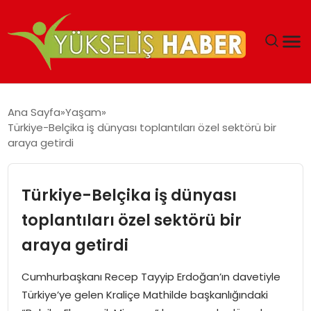
‘DUBAI’NIN SERBEST BÖLGELERI YATIRIMCILARIN
Ana Sayfa
Yaşam
MALIYETLERINI AZALTIYOR’
Türkiye-Belçika iş dünyası toplantıları özel sektörü bir
araya getirdi
Türkiye-Belçika iş dünyası
toplantıları özel sektörü bir
araya getirdi
Cumhurbaşkanı Recep Tayyip Erdoğan’ın davetiyle
Türkiye’ye gelen Kraliçe Mathilde başkanlığındaki