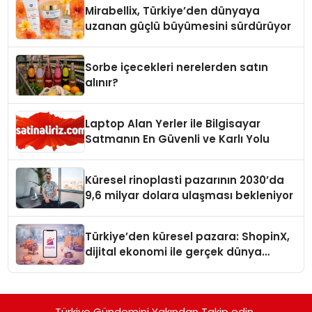
Mirabellix, Türkiye’den dünyaya
uzanan güçlü büyümesini sürdürüyor
Sorbe içecekleri nerelerden satın
alınır?
Laptop Alan Yerler ile Bilgisayar
Satmanın En Güvenli ve Karlı Yolu
Küresel rinoplasti pazarının 2030’da
9,6 milyar dolara ulaşması bekleniyor
Türkiye’den küresel pazara: ShopinX,
dijital ekonomi ile gerçek dünya
alışverişini bir araya getirmeyi
hedefliyor
Türkiye Gündemini Yakından Takip edin..