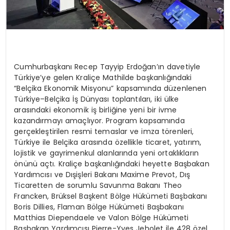
Cumhurbaşkanı Recep Tayyip Erdoğan’ın davetiyle
Türkiye’ye gelen Kraliçe Mathilde başkanlığındaki
“Belçika Ekonomik Misyonu” kapsamında düzenlenen
Türkiye–Belçika İş Dünyası toplantıları, iki ülke
arasındaki ekonomik iş birliğine yeni bir ivme
kazandırmayı amaçlıyor. Program kapsamında
gerçekleştirilen resmi temaslar ve imza törenleri,
Türkiye ile Belçika arasında özellikle ticaret, yatırım,
lojistik ve gayrimenkul alanlarında yeni ortaklıkların
önünü açtı.
Kraliçe başkanlığındaki heyette Başbakan
Yardımcısı ve Dışişleri Bakanı Maxime Prevot, Dış
Ticaretten de sorumlu Savunma Bakanı Theo
Francken, Brüksel Başkent Bölge Hükümeti Başbakanı
Boris Dillies, Flaman Bölge Hükümeti Başbakanı
Matthias Diependaele ve Valon Bölge Hükümeti
Başbakan Yardımcısı Pierre-Yves Jeholet ile 428 özel