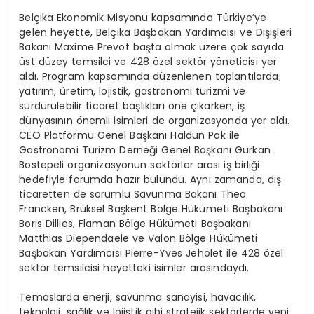
Belçika Ekonomik Misyonu kapsamında Türkiye’ye
gelen heyette, Belçika Başbakan Yardımcısı ve Dışişleri
Bakanı Maxime Prevot başta olmak üzere çok sayıda
üst düzey temsilci ve 428 özel sektör yöneticisi yer
aldı. Program kapsamında düzenlenen toplantılarda;
yatırım, üretim, lojistik, gastronomi turizmi ve
sürdürülebilir ticaret başlıkları öne çıkarken, iş
dünyasının önemli isimleri de organizasyonda yer aldı.
CEO Platformu Genel Başkanı Haldun Pak ile
Gastronomi Turizm Derneği Genel Başkanı Gürkan
Bostepeli organizasyonun sektörler arası iş birliği
hedefiyle forumda hazır bulundu. Aynı zamanda, dış
ticaretten de sorumlu Savunma Bakanı Theo
Francken, Brüksel Başkent Bölge Hükümeti Başbakanı
Boris Dillies, Flaman Bölge Hükümeti Başbakanı
Matthias Diependaele ve Valon Bölge Hükümeti
Başbakan Yardımcısı Pierre-Yves Jeholet ile 428 özel
sektör temsilcisi heyetteki isimler arasındaydı.
Temaslarda enerji, savunma sanayisi, havacılık,
teknoloji, sağlık ve lojistik gibi stratejik sektörlerde yeni