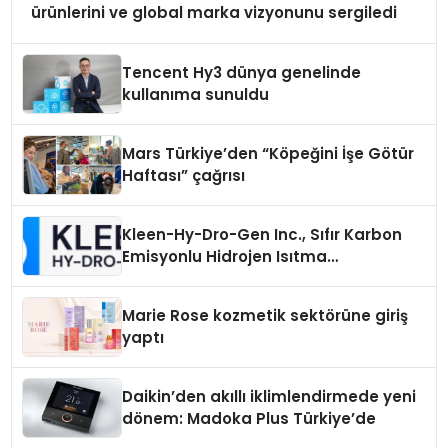
ürünlerini ve global marka vizyonunu sergiledi
Tencent Hy3 dünya genelinde
kullanıma sunuldu
Mars Türkiye’den “Köpeğini İşe Götür
Haftası” çağrısı
Kleen-Hy-Dro-Gen Inc., Sıfır Karbon
Emisyonlu Hidrojen Isıtma
Teknolojisinde ISO ve TSSA
Düzenleyici Onaylarını Aldı
Marie Rose kozmetik sektörüne giriş
yaptı
Daikin’den akıllı iklimlendirmede yeni
dönem: Madoka Plus Türkiye’de