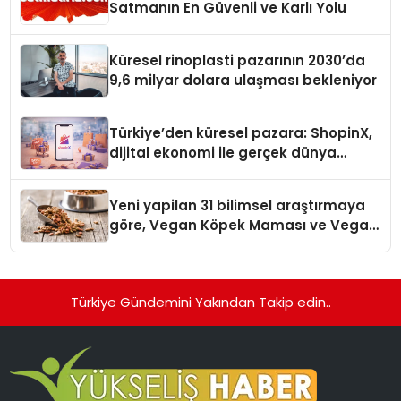
Satmanın En Güvenli ve Karlı Yolu
Küresel rinoplasti pazarının 2030’da
9,6 milyar dolara ulaşması bekleniyor
Türkiye’den küresel pazara: ShopinX,
dijital ekonomi ile gerçek dünya
alışverişini bir araya getirmeyi
hedefliyor
Yeni yapilan 31 bilimsel araştırmaya
göre, Vegan Köpek Maması ve Vegan
Kedi Mamasının İyi Sindirildiğini
Ortaya Koydu
Türkiye Gündemini Yakından Takip edin..