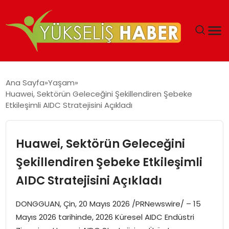
‘DUBAI’NIN SERBEST BÖLGELERI YATIRIMCILARIN
Ana Sayfa
Yaşam
MALIYETLERINI AZALTIYOR’
Huawei, Sektörün Geleceğini Şekillendiren Şebeke
Etkileşimli AIDC Stratejisini Açıkladı
Huawei, Sektörün Geleceğini
Şekillendiren Şebeke Etkileşimli
AIDC Stratejisini Açıkladı
DONGGUAN, Çin, 20 Mayıs 2026 /PRNewswire/ – 15
Mayıs 2026 tarihinde, 2026 Küresel AIDC Endüstri