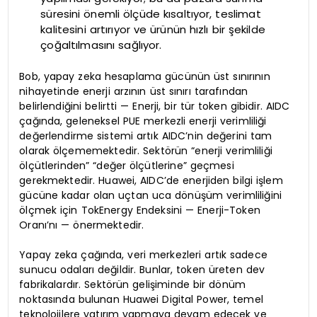
süresini önemli ölçüde kısaltıyor, teslimat
kalitesini artırıyor ve ürünün hızlı bir şekilde
çoğaltılmasını sağlıyor.
Bob, yapay zeka hesaplama gücünün üst sınırının
nihayetinde enerji arzının üst sınırı tarafından
belirlendiğini belirtti — Enerji, bir tür token gibidir. AIDC
çağında, geleneksel PUE merkezli enerji verimliliği
değerlendirme sistemi artık AIDC’nin değerini tam
olarak ölçememektedir. Sektörün “enerji verimliliği
ölçütlerinden” “değer ölçütlerine” geçmesi
gerekmektedir. Huawei, AIDC’de enerjiden bilgi işlem
gücüne kadar olan uçtan uca dönüşüm verimliliğini
ölçmek için TokEnergy Endeksini — Enerji-Token
Oranı’nı — önermektedir.
Yapay zeka çağında, veri merkezleri artık sadece
sunucu odaları değildir. Bunlar, token üreten dev
fabrikalardır. Sektörün gelişiminde bir dönüm
noktasında bulunan Huawei Digital Power, temel
teknolojilere yatırım yapmaya devam edecek ve