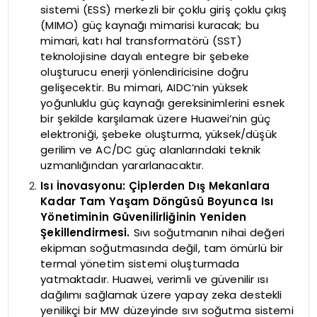
sistemi (ESS) merkezli bir çoklu giriş çoklu çıkış
(MIMO) güç kaynağı mimarisi kuracak; bu
mimari, katı hal transformatörü (SST)
teknolojisine dayalı entegre bir şebeke
oluşturucu enerji yönlendiricisine doğru
gelişecektir. Bu mimari, AIDC’nin yüksek
yoğunluklu güç kaynağı gereksinimlerini esnek
bir şekilde karşılamak üzere Huawei’nin güç
elektroniği, şebeke oluşturma, yüksek/düşük
gerilim ve AC/DC güç alanlarındaki teknik
uzmanlığından yararlanacaktır.
Isı İnovasyonu: Çiplerden Dış Mekanlara
Kadar Tam Yaşam Döngüsü Boyunca Isı
Yönetiminin Güvenilirliğinin Yeniden
Şekillendirmesi.
Sıvı soğutmanın nihai değeri
ekipman soğutmasında değil, tam ömürlü bir
termal yönetim sistemi oluşturmada
yatmaktadır. Huawei, verimli ve güvenilir ısı
dağılımı sağlamak üzere yapay zeka destekli
yenilikçi bir MW düzeyinde sıvı soğutma sistemi