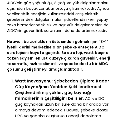
AIDC’nin güç yoğunluğu, ölçeği ve yük dalgalanmaları
açısından büyük zorluklar ortaya çıkarmaktadır. Ayrıca,
yenilenebilir enerjinin kullanımındaki artış elektrik
şebekesindeki dalgalanmaları şiddetlendirirken, yapay
zeka hizmetlerindeki sık ve ağır yük dalgalanmaları da
AIDC’nin güvenilirlik sorunlarını daha da artırmaktadır.
Huawei, bu zorlukların üstesinden gelmek için “3+1”
iyeniliklerini merkezine alan şebeke entegre AIDC
stratejisini hayata geçirdi. Bu strateji, watt başına
token sayısını en üst düzeye çıkaran güvenilir, enerji
tasarruflu, hızlı teslimatlı ve şebeke dostu bir AIDC
çözümü geliştirmeyi amaçlamaktadır.
Watt İnovasyonu: Şebekeden Çiplere Kadar
Güç Kaynağının Yeniden Şekillendirmesi
Çeşitlendirilmiş yükler, güç kaynağı
mimarilerinin çeşitliliğini belirler.
AC ve DC
güç kaynakları uzun bir süre daha bir arada var
olmaya devam edecek. Huawei, şebeke dostu
UPS ve şebeke oluşturucu enerji depolama