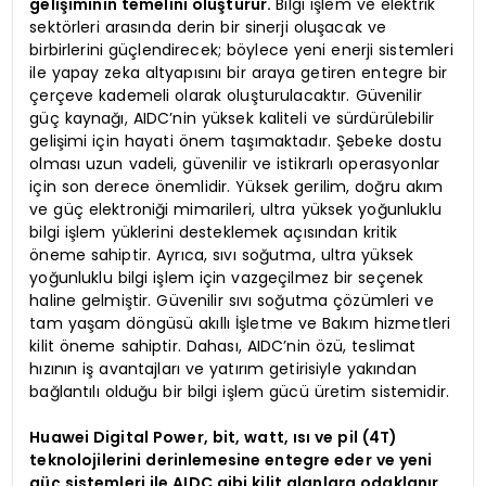
gelişiminin temelini oluşturur.
Bilgi işlem ve elektrik
sektörleri arasında derin bir sinerji oluşacak ve
birbirlerini güçlendirecek; böylece yeni enerji sistemleri
ile yapay zeka altyapısını bir araya getiren entegre bir
çerçeve kademeli olarak oluşturulacaktır. Güvenilir
güç kaynağı, AIDC’nin yüksek kaliteli ve sürdürülebilir
gelişimi için hayati önem taşımaktadır. Şebeke dostu
olması uzun vadeli, güvenilir ve istikrarlı operasyonlar
için son derece önemlidir. Yüksek gerilim, doğru akım
ve güç elektroniği mimarileri, ultra yüksek yoğunluklu
bilgi işlem yüklerini desteklemek açısından kritik
öneme sahiptir. Ayrıca, sıvı soğutma, ultra yüksek
yoğunluklu bilgi işlem için vazgeçilmez bir seçenek
haline gelmiştir. Güvenilir sıvı soğutma çözümleri ve
tam yaşam döngüsü akıllı İşletme ve Bakım hizmetleri
kilit öneme sahiptir. Dahası, AIDC’nin özü, teslimat
hızının iş avantajları ve yatırım getirisiyle yakından
bağlantılı olduğu bir bilgi işlem gücü üretim sistemidir.
Huawei Digital Power, bit, watt, ısı ve pil (4T)
teknolojilerini derinlemesine entegre eder ve yeni
güç sistemleri ile AIDC gibi kilit alanlara odaklanır.