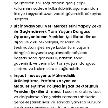
geliştirerek, sıvı soğutmanın geniş çaplı
kullanımını sadece kullanılabilirlik aşamasından
öteye taşıyarak uzun vadeli güvenilirlik düzeyine
ulaştırdı.
Bit İnovasyonu: Veri Merkezlerini Yapay Zeka
ile Güçlendirerek Tam Yaşam Döngüsü
Operasyonlarının Yeniden Şekillendirilmesi
Dijital ve akıllı teknolojiler, tasarım ve
teslimattan işletmeye kadar tüm yaşam
döngüsü boyunca uygulanabilir; böylece
baştan sona görünürlük, baştan sona
güvenilirlik ve verimli bir tam yaşam döngüsü
işletme ve bakım süreci sağlanabilir.
İnşaat İnovasyonu: Mühendislik
Ürünleştirme, Prefabrikasyon ve
Modülerleştirme Yoluyla İnşaat Sektörünün
Yeniden Şekillendirmesi.
Tasarım, üretim, test
ve doğrulama süreçlerinin tamamı fabrikada
gerçekleştirilebiliyor ve sahada yalnızca kurulum
yapılması gerekiyor; bu da pazara sunma