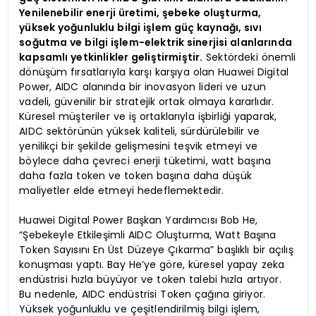
Yenilenebilir enerji üretimi, şebeke oluşturma,
yüksek yoğunluklu bilgi işlem güç kaynağı, sıvı
soğutma ve bilgi işlem-elektrik sinerjisi alanlarında
kapsamlı yetkinlikler geliştirmiştir.
Sektördeki önemli
dönüşüm fırsatlarıyla karşı karşıya olan Huawei Digital
Power, AIDC alanında bir inovasyon lideri ve uzun
vadeli, güvenilir bir stratejik ortak olmaya kararlıdır.
Küresel müşteriler ve iş ortaklarıyla işbirliği yaparak,
AIDC sektörünün yüksek kaliteli, sürdürülebilir ve
yenilikçi bir şekilde gelişmesini teşvik etmeyi ve
böylece daha çevreci enerji tüketimi, watt başına
daha fazla token ve token başına daha düşük
maliyetler elde etmeyi hedeflemektedir.
Huawei Digital Power Başkan Yardımcısı Bob He,
“Şebekeyle Etkileşimli AIDC Oluşturma, Watt Başına
Token Sayısını En Üst Düzeye Çıkarma” başlıklı bir açılış
konuşması yaptı. Bay He’ye göre, küresel yapay zeka
endüstrisi hızla büyüyor ve token talebi hızla artıyor.
Bu nedenle, AIDC endüstrisi Token çağına giriyor.
Yüksek yoğunluklu ve çeşitlendirilmiş bilgi işlem,