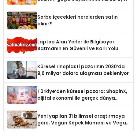
Sorbe içecekleri nerelerden satın
alınır?
Laptop Alan Yerler ile Bilgisayar
Satmanın En Güvenli ve Karlı Yolu
Küresel rinoplasti pazarının 2030’da
9,6 milyar dolara ulaşması bekleniyor
Türkiye’den küresel pazara: ShopinX,
dijital ekonomi ile gerçek dünya
alışverişini bir araya getirmeyi
hedefliyor
Yeni yapilan 31 bilimsel araştırmaya
göre, Vegan Köpek Maması ve Vegan
Kedi Mamasının İyi Sindirildiğini
Ortaya Koydu