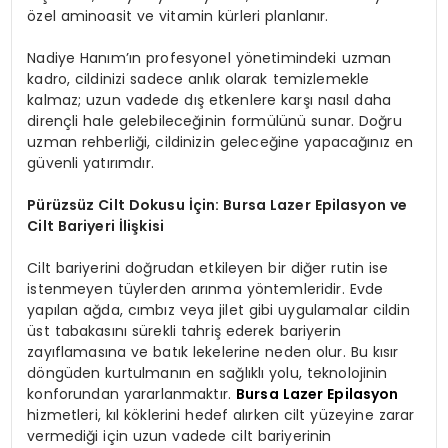
özel aminoasit ve vitamin kürleri planlanır.
Nadiye Hanım’ın profesyonel yönetimindeki uzman
kadro, cildinizi sadece anlık olarak temizlemekle
kalmaz; uzun vadede dış etkenlere karşı nasıl daha
dirençli hale gelebileceğinin formülünü sunar. Doğru
uzman rehberliği, cildinizin geleceğine yapacağınız en
güvenli yatırımdır.
Pürüzsüz Cilt Dokusu İçin: Bursa Lazer Epilasyon ve
Cilt Bariyeri İlişkisi
Cilt bariyerini doğrudan etkileyen bir diğer rutin ise
istenmeyen tüylerden arınma yöntemleridir. Evde
yapılan ağda, cımbız veya jilet gibi uygulamalar cildin
üst tabakasını sürekli tahriş ederek bariyerin
zayıflamasına ve batık lekelerine neden olur. Bu kısır
döngüden kurtulmanın en sağlıklı yolu, teknolojinin
konforundan yararlanmaktır.
Bursa Lazer Epilasyon
hizmetleri, kıl köklerini hedef alırken cilt yüzeyine zarar
vermediği için uzun vadede cilt bariyerinin