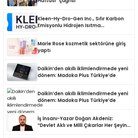
Haftası” çağrısı
Kleen-Hy-Dro-Gen Inc., Sıfır Karbon
Emisyonlu Hidrojen Isıtma
Teknolojisinde ISO ve TSSA
Düzenleyici Onaylarını Aldı
Marie Rose kozmetik sektörüne giriş
yaptı
Daikin’den akıllı iklimlendirmede yeni
dönem: Madoka Plus Türkiye’de
Daikin’den akıllı iklimlendirmede yeni
dönem: Madoka Plus Türkiye’de
İş İnsanı-Yazar Doğan Akdeniz:
“Devlet Aklı ve Milli Çıkarlar Her Şeyin
Üzerindedir”