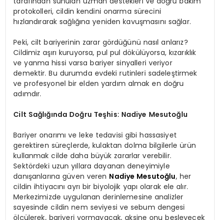
tarafından sunulan uzman destekleri ve doğru bakım
protokolleri, cildin kendini onarma sürecini
hızlandırarak sağlığına yeniden kavuşmasını sağlar.
Peki, cilt bariyerinin zarar gördüğünü nasıl anlarız?
Cildimiz aşırı kuruyorsa, pul pul dökülüyorsa, kızarıklık
ve yanma hissi varsa bariyer sinyalleri veriyor
demektir. Bu durumda evdeki rutinleri sadeleştirmek
ve profesyonel bir elden yardım almak en doğru
adımdır.
Cilt Sağlığında Doğru Teşhis: Nadiye Mesutoğlu
Bariyer onarımı ve leke tedavisi gibi hassasiyet
gerektiren süreçlerde, kulaktan dolma bilgilerle ürün
kullanmak cilde daha büyük zararlar verebilir.
Sektördeki uzun yıllara dayanan deneyimiyle
danışanlarına güven veren
Nadiye Mesutoğlu
, her
cildin ihtiyacını ayrı bir biyolojik yapı olarak ele alır.
Merkezimizde uygulanan derinlemesine analizler
sayesinde cildin nem seviyesi ve sebum dengesi
ölçülerek, bariyeri yormayacak, aksine onu besleyecek