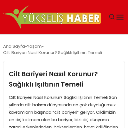
‘DUBAI’NIN SERBEST BÖLGELERI YATIRIMCILARIN
Ana Sayfa
Yaşam
MALIYETLERINI AZALTIYOR’
Cilt Bariyeri Nasıl Korunur? Sağlıklı Işıltının Temeli
Cilt Bariyeri Nasıl Korunur?
Sağlıklı Işıltının Temeli
Cilt Bariyeri Nasıl Korunur? Sağlıklı Işıltının Temeli Son
yıllarda cilt bakımı dünyasında en çok duyduğumuz
kavramların başında “cilt bariyeri” geliyor. Cildimizin
en dış katmanı olan bu bariyer, bizi dış dünyanın
zararlı etkenlerinden, bakterilerden, hava kirliliğinden