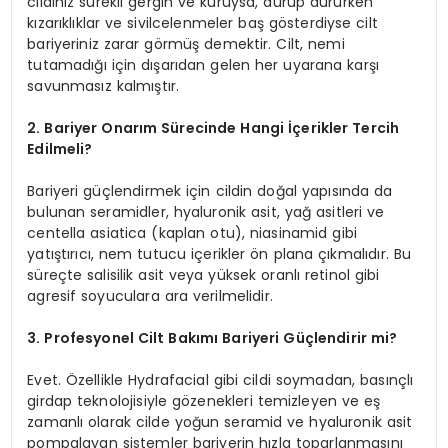
cildiniz sürekli gergin ve kuruysa, durup dururken
kızarıklıklar ve sivilcelenmeler baş gösterdiyse cilt
bariyeriniz zarar görmüş demektir. Cilt, nemi
tutamadığı için dışarıdan gelen her uyarana karşı
savunmasız kalmıştır.
2. Bariyer Onarım Sürecinde Hangi İçerikler Tercih
Edilmeli?
Bariyeri güçlendirmek için cildin doğal yapısında da
bulunan seramidler, hyaluronik asit, yağ asitleri ve
centella asiatica (kaplan otu), niasinamid gibi
yatıştırıcı, nem tutucu içerikler ön plana çıkmalıdır. Bu
süreçte salisilik asit veya yüksek oranlı retinol gibi
agresif soyuculara ara verilmelidir.
3. Profesyonel Cilt Bakımı Bariyeri Güçlendirir mi?
Evet. Özellikle Hydrafacial gibi cildi soymadan, basınçlı
girdap teknolojisiyle gözenekleri temizleyen ve eş
zamanlı olarak cilde yoğun seramid ve hyaluronik asit
pompalayan sistemler bariyerin hızla toparlanmasını