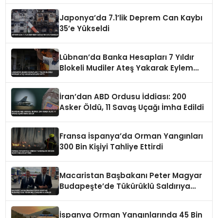
Japonya’da 7.1’lik Deprem Can Kaybı
35’e Yükseldi
Lübnan’da Banka Hesapları 7 Yıldır
Blokeli Mudiler Ateş Yakarak Eylem
Yaptı
İran’dan ABD Ordusu İddiası: 200
Asker Öldü, 11 Savaş Uçağı İmha Edildi
Fransa İspanya’da Orman Yangınları
300 Bin Kişiyi Tahliye Ettirdi
Macaristan Başbakanı Peter Magyar
Budapeşte’de Tükürüklü Saldırıya
Uğradı
İspanya Orman Yangınlarında 45 Bin