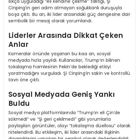
sıkça uyguladığı “eli kendine çekme” taktiği, Şi
Cinping’in geri adım atmayan soğukkanlı duruşuyla
boşa çıktı. Bu an, iki lider arasındaki güç dengesine dair
sembolik bir mesaj olarak yorumlandı.
Liderler Arasında Dikkat Çeken
Anlar
Kameralar önünde yaşanan bu kısa an, sosyal
medyada hızla yayıldı. Kullanıcılar, Trump’ın bilinen
tokalaşma hamlesinin Pekin’de beklediği etkiyi
yaratmadığını vurguladı. Şi Cinping’in sakin ve kontrollü
tavrı öne çıktı.
Sosyal Medyada Geniş Yankı
Buldu
Sosyal medya platformlarında “Trump’ın eli Çin’de
sökmedi” ve “Şi geri çekilmedi” gibi yorumlarla
paylaşılan görüntüler, olayı “tokalaşma düellosu” olarak
nitelendirdi. Bu etkileşim, iki lider arasındaki ilişkinin
dinamiklerini yansıtan bir sembol olarak değerlendirildi.