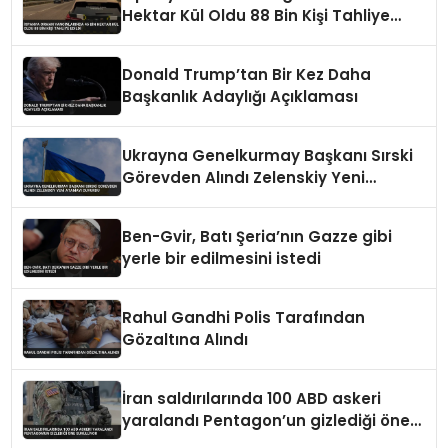
Hektar Kül Oldu 88 Bin Kişi Tahliye
Edildi
Donald Trump’tan Bir Kez Daha
Başkanlık Adaylığı Açıklaması
Ukrayna Genelkurmay Başkanı Sırski
Görevden Alındı Zelenskiy Yeni
Atamayı Duyurdu
Ben-Gvir, Batı Şeria’nın Gazze gibi
yerle bir edilmesini istedi
Rahul Gandhi Polis Tarafından
Gözaltına Alındı
İran saldırılarında 100 ABD askeri
yaralandı Pentagon’un gizlediği öne
sürülüyor