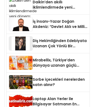
Daikin’den akıllı
iklimlendirmede yeni
dönem: Madoka Plus
Türkiye’de
İş İnsanı-Yazar Doğan
Akdeniz: “Devlet Aklı ve Milli
Çıkarlar Her Şeyin
Üzerindedir”
Diş Hekimliğinden Edebiyata
Uzanan Çok Yönlü Bir
Yaşam: Yeşim Şahin Yaman
Mirabellix, Türkiye’den
dünyaya uzanan güçlü
büyümesini sürdürüyor
Sorbe içecekleri nerelerden
satın alınır?
Laptop Alan Yerler ile
Bilgisayar Satmanın En