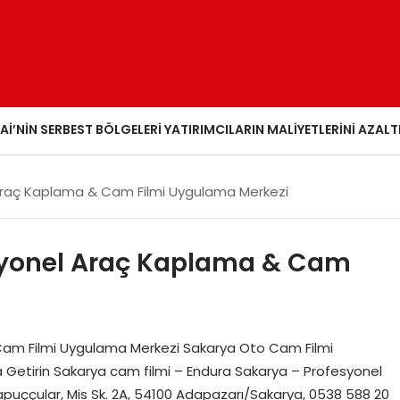
AI’NIN SERBEST BÖLGELERI YATIRIMCILARIN MALIYETLERINI AZALT
Araç Kaplama & Cam Filmi Uygulama Merkezi
syonel Araç Kaplama & Cam
Cam Filmi Uygulama Merkezi Sakarya Oto Cam Filmi
ya Getirin Sakarya cam filmi – Endura Sakarya – Profesyonel
uççular, Mis Sk. 2A, 54100 Adapazarı/Sakarya, 0538 588 20