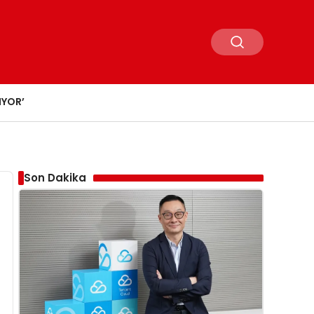
IYOR’
Son Dakika