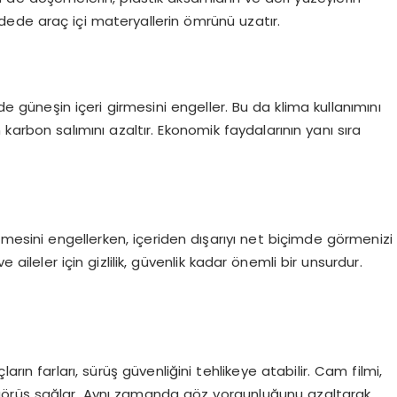
ede araç içi materyallerin ömrünü uzatır.
nde güneşin içeri girmesini engeller. Bu da klima kullanımını
 karbon salımını azaltır. Ekonomik faydalarının yanı sıra
nmesini engellerken, içeriden dışarıyı net biçimde görmenizi
 aileler için gizlilik, güvenlik kadar önemli bir unsurdur.
rın farları, sürüş güvenliğini tehlikeye atabilir. Cam filmi,
ir görüş sağlar. Aynı zamanda göz yorgunluğunu azaltarak