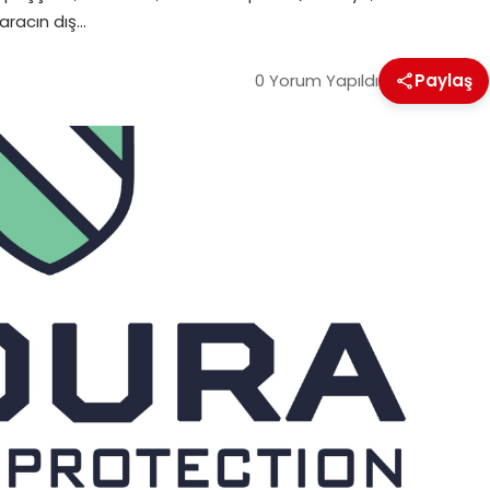
aracın dış…
0 Yorum Yapıldı
Paylaş