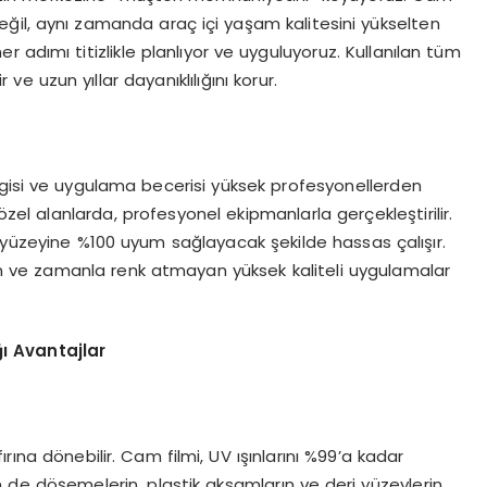
eğil, aynı zamanda araç içi yaşam kalitesini yükselten
er adımı titizlikle planlıyor ve uyguluyoruz. Kullanılan tüm
 ve uzun yıllar dayanıklılığını korur.
lgisi ve uygulama becerisi yüksek profesyonellerden
zel alanlarda, profesyonel ekipmanlarla gerçekleştirilir.
m yüzeyine %100 uyum sağlayacak şekilde hassas çalışır.
 ve zamanla renk atmayan yüksek kaliteli uygulamalar
ı Avantajlar
rına dönebilir. Cam filmi, UV ışınlarını %99’a kadar
m de döşemelerin, plastik aksamların ve deri yüzeylerin