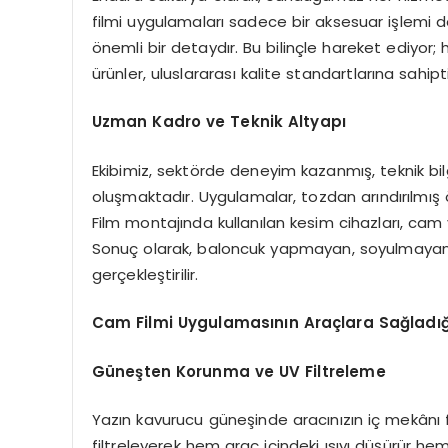
filmi uygulamaları sadece bir aksesuar işlemi d
önemli bir detaydır. Bu bilinçle hareket ediyor; h
ürünler, uluslararası kalite standartlarına sahiptir
Uzman Kadro ve Teknik Altyapı
Ekibimiz, sektörde deneyim kazanmış, teknik bi
oluşmaktadır. Uygulamalar, tozdan arındırılmış ö
Film montajında kullanılan kesim cihazları, ca
Sonuç olarak, baloncuk yapmayan, soyulmayan
gerçekleştirilir.
Cam Filmi Uygulamasının Araçlara Sağladığ
Güneşten Korunma ve UV Filtreleme
Yazın kavurucu güneşinde aracınızın iç mekânı fı
filtreleyerek hem araç içindeki ısıyı düşürür he