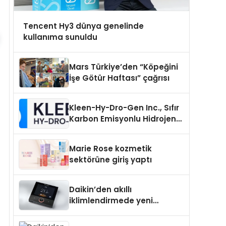
Tencent Hy3 dünya genelinde
kullanıma sunuldu
Mars Türkiye’den “Köpeğini
İşe Götür Haftası” çağrısı
Kleen-Hy-Dro-Gen Inc., Sıfır
Karbon Emisyonlu Hidrojen
Isıtma Teknolojisinde ISO ve
TSSA Düzenleyici Onaylarını
Marie Rose kozmetik
Aldı
sektörüne giriş yaptı
Daikin’den akıllı
iklimlendirmede yeni
dönem: Madoka Plus
Türkiye’de