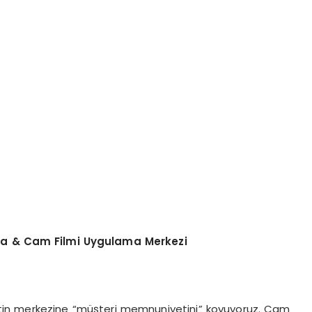
a
?
ma & Cam Filmi Uygulama Merkezi
tin merkezine “müşteri memnuniyetini” koyuyoruz. Cam