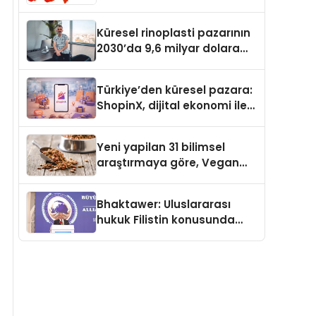
Güvenli ve Karlı Yolu
Küresel rinoplasti pazarının
2030’da 9,6 milyar dolara
ulaşması bekleniyor
Türkiye’den küresel pazara:
ShopinX, dijital ekonomi ile
gerçek dünya alışverişini bir
araya getirmeyi hedefliyor
Yeni yapilan 31 bilimsel
araştırmaya göre, Vegan
Köpek Maması ve Vegan
Kedi Mamasının İyi
Bhaktawer: Uluslararası
Sindirildiğini Ortaya Koydu
hukuk Filistin konusunda
çifte standart uyguluyor