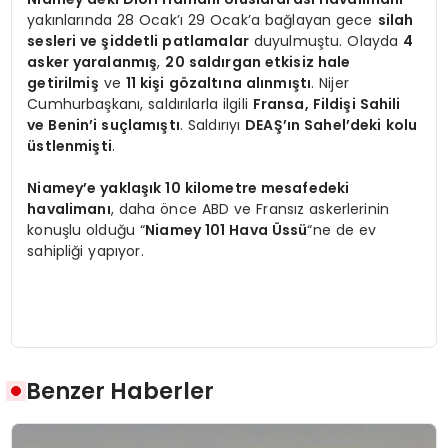
yakınlarında 28 Ocak’ı 29 Ocak’a bağlayan gece
silah
sesleri ve şiddetli patlamalar
duyulmuştu. Olayda
4
asker yaralanmış
,
20 saldırgan etkisiz hale
getirilmiş
ve
11 kişi gözaltına alınmıştı
. Nijer
Cumhurbaşkanı, saldırılarla ilgili
Fransa, Fildişi Sahili
ve Benin’i suçlamıştı
. Saldırıyı
DEAŞ’ın Sahel’deki kolu
üstlenmişti
.
Niamey’e yaklaşık 10 kilometre mesafedeki
havalimanı
, daha önce ABD ve Fransız askerlerinin
konuşlu olduğu “
Niamey 101 Hava Üssü
“ne de ev
sahipliği yapıyor.
Benzer Haberler