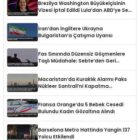
Brezilya Washington Büyükelçisinin
Vizesi İptal Edildi Lula’dan ABD’ye Sert
Tepki
İran’dan İngiltere Ukrayna
Bulgaristan’a Çatışma Uyarısı
Fas Sınırında Düzensiz Göçmenlere
Taşlı Müdahale: Sebte’den Geri
Dönüşler Başladı
Macaristan’da Kuraklık Alarmı Paks
Nükleer Santrali’ni Kapatma
Noktasına Getirdi
Fransa Orange’da 5 Bebek Cesedi
Bulundu Kadın Gözaltına Alındı
Barselona Metro Hattinda Yangin 137
Yolcu Etkilendi