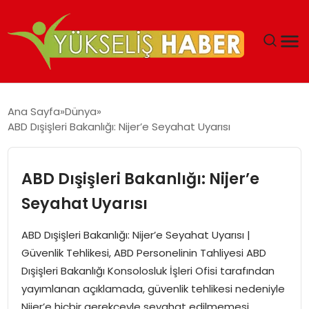
‘DUBAI’NIN SERBEST BÖLGELERI YATIRIMCILARIN
Ana Sayfa
Dünya
MALIYETLERINI AZALTIYOR’
ABD Dışişleri Bakanlığı: Nijer’e Seyahat Uyarısı
ABD Dışişleri Bakanlığı: Nijer’e
Seyahat Uyarısı
ABD Dışişleri Bakanlığı: Nijer’e Seyahat Uyarısı |
Güvenlik Tehlikesi, ABD Personelinin Tahliyesi ABD
Dışişleri Bakanlığı Konsolosluk İşleri Ofisi tarafından
yayımlanan açıklamada, güvenlik tehlikesi nedeniyle
Nijer’e hiçbir gerekçeyle seyahat edilmemesi