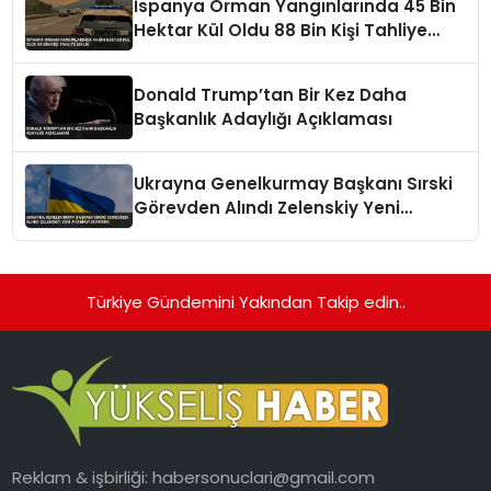
İspanya Orman Yangınlarında 45 Bin
Hektar Kül Oldu 88 Bin Kişi Tahliye
Edildi
Donald Trump’tan Bir Kez Daha
Başkanlık Adaylığı Açıklaması
Ukrayna Genelkurmay Başkanı Sırski
Görevden Alındı Zelenskiy Yeni
Atamayı Duyurdu
Türkiye Gündemini Yakından Takip edin..
Reklam & işbirliği:
habersonuclari@gmail.com