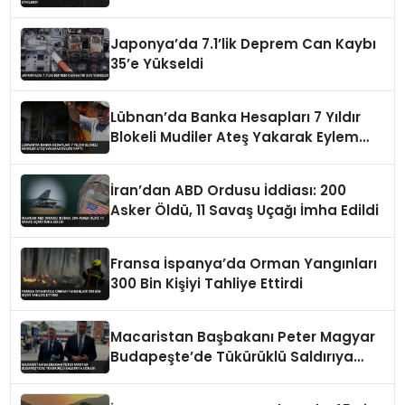
Japonya’da 7.1’lik Deprem Can Kaybı
35’e Yükseldi
Lübnan’da Banka Hesapları 7 Yıldır
Blokeli Mudiler Ateş Yakarak Eylem
Yaptı
İran’dan ABD Ordusu İddiası: 200
Asker Öldü, 11 Savaş Uçağı İmha Edildi
Fransa İspanya’da Orman Yangınları
300 Bin Kişiyi Tahliye Ettirdi
Macaristan Başbakanı Peter Magyar
Budapeşte’de Tükürüklü Saldırıya
Uğradı