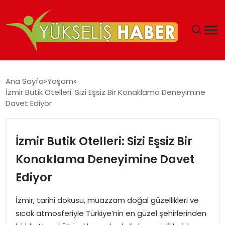
‘DUBAI’NIN SERBEST BÖLGELERI YATIRIMCILARIN
Ana Sayfa
Yaşam
MALIYETLERINI AZALTIYOR’
İzmir Butik Otelleri: Sizi Eşsiz Bir Konaklama Deneyimine
Davet Ediyor
İzmir Butik Otelleri: Sizi Eşsiz Bir
Konaklama Deneyimine Davet
Ediyor
İzmir, tarihi dokusu, muazzam doğal güzellikleri ve
sıcak atmosferiyle Türkiye’nin en güzel şehirlerinden