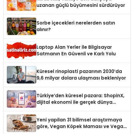
uzanan güçlü büyümesini sürdürüyor
Sorbe içecekleri nerelerden satın
alınır?
Laptop Alan Yerler ile Bilgisayar
Satmanın En Güvenli ve Karlı Yolu
Küresel rinoplasti pazarının 2030’da
9,6 milyar dolara ulaşması bekleniyor
Türkiye’den küresel pazara: ShopinX,
dijital ekonomi ile gerçek dünya
alışverişini bir araya getirmeyi
hedefliyor
Yeni yapilan 31 bilimsel araştırmaya
göre, Vegan Köpek Maması ve Vegan
Kedi Mamasının İyi Sindirildiğini