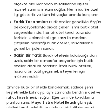
ölçekte olduklarından misafirlerine kişisel
hizmet sunma imkanı sağlar. Her misafire özel
ilgi gösterilir ve tüm ihtiyaçlar anında karşılanır.
Farklı Tasarımlar:
Butik oteller genellikle özgün
dekorasyonlarıyla dikkat çeker. İzmir butik otel
seçeneklerinde, her bir otel kendi tarzında
farklıdır. Geleneksel Ege tarzı ile modern
çizgilerin birleştiği butik oteller, misafirlerine
görsel bir şölen sunar.
Sakin Bir Tatil:
Büyük otellerin kalabalığından
uzak, sakin bir atmosfer arayanlar için butik
oteller ideal bir tercihtir. İzmir butik otelleri,
huzurlu bir tatil geçirmek isteyenler için
mükemmeldir.
İzmir’de butik bir otelde konaklamak, sadece şehri
keşfetmekle kalmayıp, aynı zamanda kendinizi özel ve
rahat hissetmenizi sağlar. Eğer İzmir’de konaklama
planlıyorsanız,
Maya Bistro Hotel Beach
gibi eşsiz
otelleri tercih edebilir, unutulmaz bir tatil deneyimi