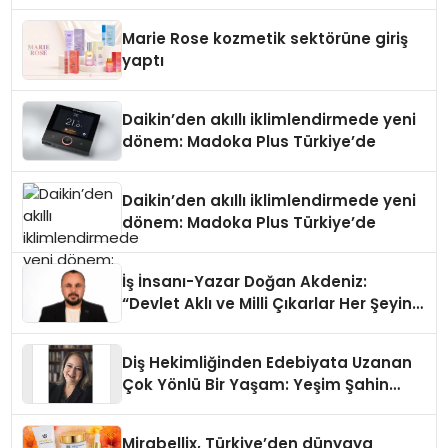
Teknolojisinde ISO ve TSSA
Düzenleyici Onaylarını Aldı
Marie Rose kozmetik sektörüne giriş
yaptı
Daikin’den akıllı iklimlendirmede yeni
dönem: Madoka Plus Türkiye’de
Daikin’den akıllı iklimlendirmede yeni
dönem: Madoka Plus Türkiye’de
İş İnsanı-Yazar Doğan Akdeniz:
“Devlet Aklı ve Milli Çıkarlar Her Şeyin
Üzerindedir”
Diş Hekimliğinden Edebiyata Uzanan
Çok Yönlü Bir Yaşam: Yeşim Şahin
Yaman
Mirabellix, Türkiye’den dünyaya