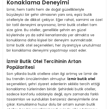
Konaklama Deneyimi
İzmir, hem tarihi hem de doğal güzellikleriyle
büyüleyici bir şehir olmasının yanı sıra, eşsiz butik
otelleriyle de dikkat çekiyor. Eğer rahat, samimi ve özel
bir tatil deneyimi arıyorsanız, İzmir butik otelleri tam
size göre. Bu oteller, genellikle şehrin en güzel
köylerinde ya da sahil kenarlarında yer almakta ve
konuklarına daha kişisel bir deneyim sunmaktadır.
İzmir butik otel seçenekleri, her ziyaretçiye unutulmaz
bir konaklama deneyimi yaşatmayı vaat eder.
İzmir Butik Otel Tercihinin Artan
Popülaritesi
Son yıllarda butik otellere olan ilgi artmış ve İzmir de
bu trendin öncülerinden olmuştur.
İzmir butik otel
seçenekleri, şehri ziyaret edenlerin sıklıkla tercih ettiği
konaklama türlerinden biridir. Şehirdeki butik oteller,
sadece konforlu odalarıyla değil, aynı zamanda farklı
tasarımları ve sundukları benzersiz deneyimlerle öne
çıkar. Konuklarına huzur dolu bir ortam sunan butik