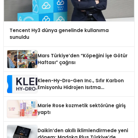
Tencent Hy3 dünya genelinde kullanıma
sunuldu
Mars Türkiye’den “Köpeğini İşe Götür
Haftası” çağrısı
Kleen-Hy-Dro-Gen Inc., Sıfır Karbon
Emisyonlu Hidrojen Isıtma
Teknolojisinde ISO ve TSSA
Düzenleyici Onaylarını Aldı
Marie Rose kozmetik sektörüne giriş
yaptı
Daikin’den akıllı iklimlendirmede yeni
dönem: Madoka Plus Türkiye’de