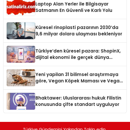
Laptop Alan Yerler ile Bilgisayar
Satmanın En Güvenli ve Karlı Yolu
Küresel rinoplasti pazarının 2030’da
9,6 milyar dolara ulaşması bekleniyor
Türkiye’den küresel pazara: ShopinX,
dijital ekonomi ile gerçek dünya
alışverişini bir araya getirmeyi
hedefliyor
Yeni yapilan 31 bilimsel araştırmaya
göre, Vegan Köpek Maması ve Vegan
Kedi Mamasının İyi Sindirildiğini
Ortaya Koydu
Bhaktawer: Uluslararası hukuk Filistin
konusunda çifte standart uyguluyor
Türkiye Gündemini Yakından Takip edin..