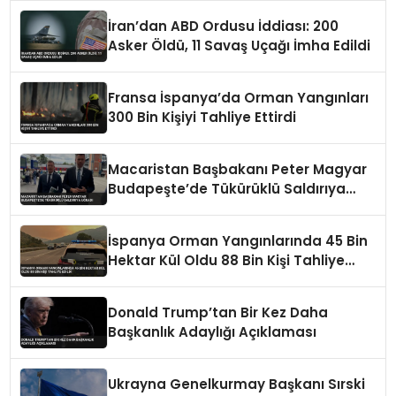
İran’dan ABD Ordusu İddiası: 200
Asker Öldü, 11 Savaş Uçağı İmha Edildi
Fransa İspanya’da Orman Yangınları
300 Bin Kişiyi Tahliye Ettirdi
Macaristan Başbakanı Peter Magyar
Budapeşte’de Tükürüklü Saldırıya
Uğradı
İspanya Orman Yangınlarında 45 Bin
Hektar Kül Oldu 88 Bin Kişi Tahliye
Edildi
Donald Trump’tan Bir Kez Daha
Başkanlık Adaylığı Açıklaması
Ukrayna Genelkurmay Başkanı Sırski