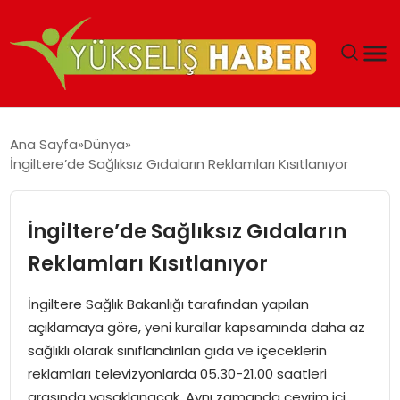
‘DUBAI’NIN SERBEST BÖLGELERI YATIRIMCILARIN
Ana Sayfa
Dünya
MALIYETLERINI AZALTIYOR’
İngiltere’de Sağlıksız Gıdaların Reklamları Kısıtlanıyor
İngiltere’de Sağlıksız Gıdaların
Reklamları Kısıtlanıyor
İngiltere Sağlık Bakanlığı tarafından yapılan
açıklamaya göre, yeni kurallar kapsamında daha az
sağlıklı olarak sınıflandırılan gıda ve içeceklerin
reklamları televizyonlarda 05.30-21.00 saatleri
arasında yasaklanacak. Aynı zamanda çevrim içi