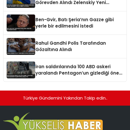
Görevden Alındı Zelenskiy Yeni
Atamayı Duyurdu
Ben-Gvir, Batı Şeria’nın Gazze gibi
yerle bir edilmesini istedi
Rahul Gandhi Polis Tarafından
Gözaltına Alındı
İran saldırılarında 100 ABD askeri
yaralandı Pentagon’un gizlediği öne
sürülüyor
Türkiye Gündemini Yakından Takip edin..