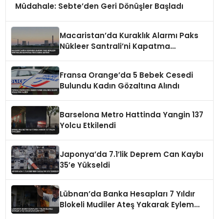
Müdahale: Sebte’den Geri Dönüşler Başladı
Macaristan’da Kuraklık Alarmı Paks
Nükleer Santrali’ni Kapatma
Noktasına Getirdi
Fransa Orange’da 5 Bebek Cesedi
Bulundu Kadın Gözaltına Alındı
Barselona Metro Hattinda Yangin 137
Yolcu Etkilendi
Japonya’da 7.1’lik Deprem Can Kaybı
35’e Yükseldi
Lübnan’da Banka Hesapları 7 Yıldır
Blokeli Mudiler Ateş Yakarak Eylem
Yaptı