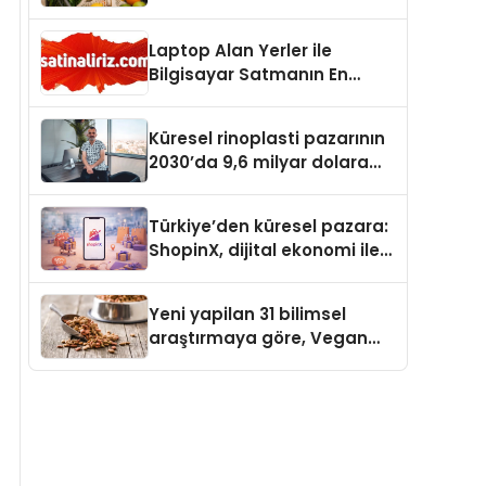
Laptop Alan Yerler ile
Bilgisayar Satmanın En
Güvenli ve Karlı Yolu
Küresel rinoplasti pazarının
2030’da 9,6 milyar dolara
ulaşması bekleniyor
Türkiye’den küresel pazara:
ShopinX, dijital ekonomi ile
gerçek dünya alışverişini bir
araya getirmeyi hedefliyor
Yeni yapilan 31 bilimsel
araştırmaya göre, Vegan
Köpek Maması ve Vegan
Kedi Mamasının İyi
Sindirildiğini Ortaya Koydu