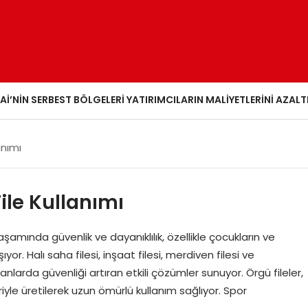
AI’NIN SERBEST BÖLGELERI YATIRIMCILARIN MALIYETLERINI AZALT
anımı
ile Kullanımı
mında güvenlik ve dayanıklılık, özellikle çocukların ve
. Halı saha filesi, inşaat filesi, merdiven filesi ve
larda güvenliği artıran etkili çözümler sunuyor. Örgü fileler,
eriyle üretilerek uzun ömürlü kullanım sağlıyor. Spor