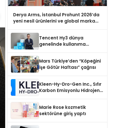
Derya Arms, İstanbul Prohunt 2026’da
yeni nesil ürünlerini ve global marka
vizyonunu sergiledi
Tencent Hy3 dünya
genelinde kullanıma
sunuldu
Mars Türkiye’den “Köpeğini
İşe Götür Haftası” çağrısı
Kleen-Hy-Dro-Gen Inc., Sıfır
Karbon Emisyonlu Hidrojen
Isıtma Teknolojisinde ISO ve
TSSA Düzenleyici Onaylarını
Marie Rose kozmetik
Aldı
sektörüne giriş yaptı