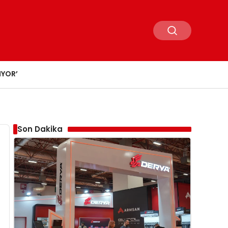
IYOR’
Son Dakika