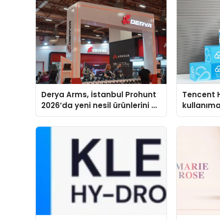
Derya Arms, İstanbul Prohunt
Tencent 
2026’da yeni nesil ürünlerini ve
kullanım
global marka vizyonunu
sergiledi