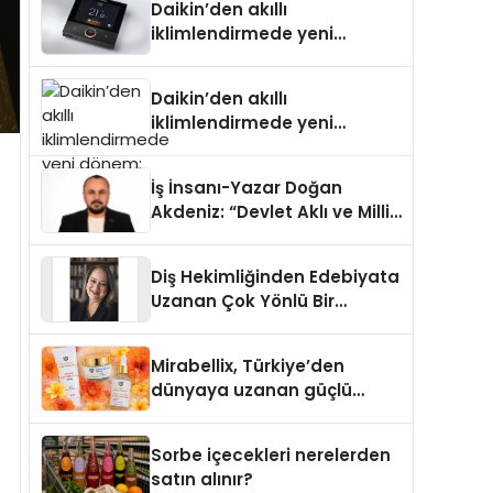
Daikin’den akıllı
iklimlendirmede yeni
dönem: Madoka Plus
Türkiye’de
Daikin’den akıllı
iklimlendirmede yeni
dönem: Madoka Plus
Türkiye’de
İş İnsanı-Yazar Doğan
Akdeniz: “Devlet Aklı ve Milli
Çıkarlar Her Şeyin
Üzerindedir”
Diş Hekimliğinden Edebiyata
Uzanan Çok Yönlü Bir
Yaşam: Yeşim Şahin Yaman
Mirabellix, Türkiye’den
dünyaya uzanan güçlü
büyümesini sürdürüyor
Sorbe içecekleri nerelerden
satın alınır?