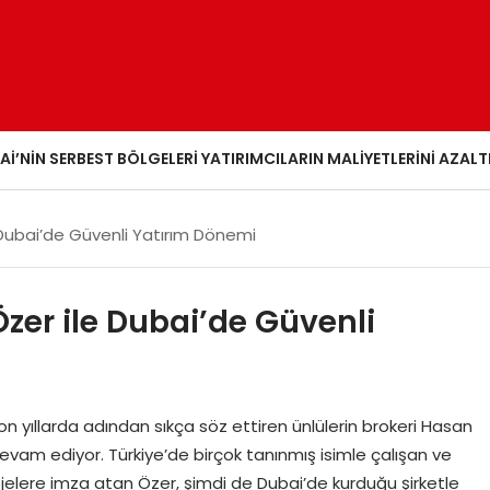
AI’NIN SERBEST BÖLGELERI YATIRIMCILARIN MALIYETLERINI AZALT
 Dubai’de Güvenli Yatırım Dönemi
Özer ile Dubai’de Güvenli
 yıllarda adından sıkça söz ettiren ünlülerin brokeri Hasan
evam ediyor. Türkiye’de birçok tanınmış isimle çalışan ve
jelere imza atan Özer, şimdi de Dubai’de kurduğu şirketle