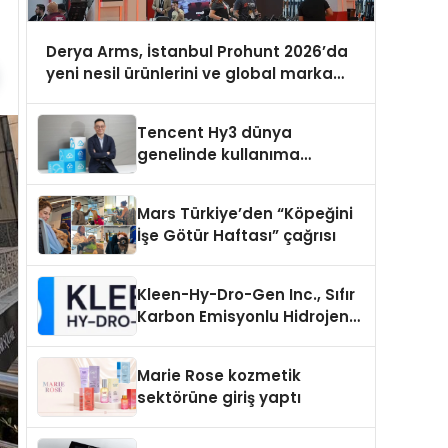
Derya Arms, İstanbul Prohunt 2026’da
yeni nesil ürünlerini ve global marka
vizyonunu sergiledi
Tencent Hy3 dünya
genelinde kullanıma
sunuldu
Mars Türkiye’den “Köpeğini
İşe Götür Haftası” çağrısı
Kleen-Hy-Dro-Gen Inc., Sıfır
Karbon Emisyonlu Hidrojen
Isıtma Teknolojisinde ISO ve
TSSA Düzenleyici Onaylarını
Marie Rose kozmetik
Aldı
sektörüne giriş yaptı