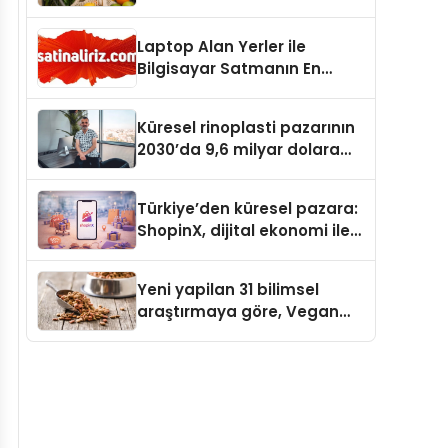
Laptop Alan Yerler ile
Bilgisayar Satmanın En
Güvenli ve Karlı Yolu
Küresel rinoplasti pazarının
2030’da 9,6 milyar dolara
ulaşması bekleniyor
Türkiye’den küresel pazara:
ShopinX, dijital ekonomi ile
gerçek dünya alışverişini bir
araya getirmeyi hedefliyor
Yeni yapilan 31 bilimsel
araştırmaya göre, Vegan
Köpek Maması ve Vegan
Kedi Mamasının İyi
Sindirildiğini Ortaya Koydu