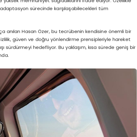
e yüksek memnuniyet sağladıklarını ifade ediyor. Özellikle
a adaptasyon sürecinde karşılaşabilecekleri tüm
ça anılan Hasan Özer, bu tecrübenin kendisine önemli bir
Gizlilik, güven ve doğru yönlendirme prensipleriyle hareket
ı sürdürmeyi hedefliyor. Bu yaklaşım, kısa sürede geniş bir
mda.