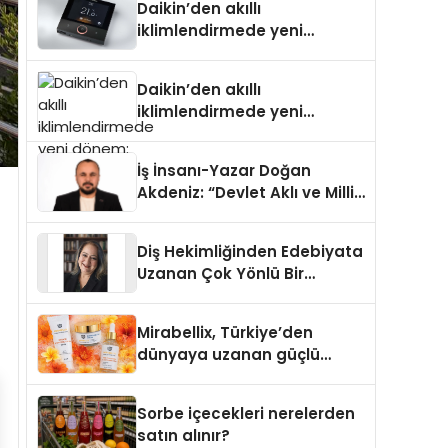
Daikin’den akıllı
iklimlendirmede yeni
dönem: Madoka Plus
Türkiye’de
Daikin’den akıllı
iklimlendirmede yeni
dönem: Madoka Plus
Türkiye’de
İş İnsanı-Yazar Doğan
Akdeniz: “Devlet Aklı ve Milli
Çıkarlar Her Şeyin
Üzerindedir”
Diş Hekimliğinden Edebiyata
Uzanan Çok Yönlü Bir
Yaşam: Yeşim Şahin Yaman
Mirabellix, Türkiye’den
dünyaya uzanan güçlü
büyümesini sürdürüyor
Sorbe içecekleri nerelerden
satın alınır?