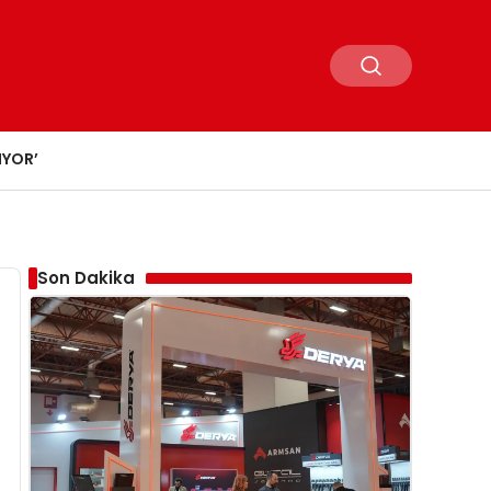
IYOR’
Son Dakika