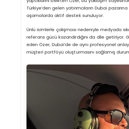
yaptıklarını belirten Özer, bu yaklaşım sayesind
Türkiye’den gelen yatırımcıların Dubai pazarın
aşamalarda aktif destek sunuluyor.
Ünlü isimlerle çalışması nedeniyle medyada sık
referans gücü kazandırdığını da dile getiriyor. 
eden Özer, Dubai’de de aynı profesyonel anlayış
müşteri portföyü oluşturmasını sağlamış duru