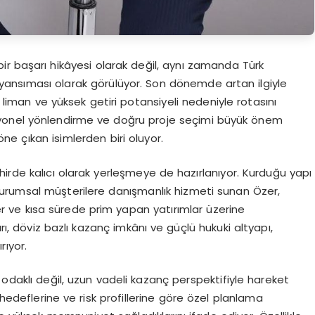
bir başarı hikâyesi olarak değil, aynı zamanda Türk
ir yansıması olarak görülüyor. Son dönemde artan ilgiyle
i liman ve yüksek getiri potansiyeli nedeniyle rotasını
yonel yönlendirme ve doğru proje seçimi büyük önem
ne çıkan isimlerden biri oluyor.
irde kalıcı olarak yerleşmeye de hazırlanıyor. Kurduğu yapı
urumsal müşterilere danışmanlık hizmeti sunan Özer,
ller ve kısa sürede prim yapan yatırımlar üzerine
ı, döviz bazlı kazanç imkânı ve güçlü hukuki altyapı,
rıyor.
 odaklı değil, uzun vadeli kazanç perspektifiyle hareket
, hedeflerine ve risk profillerine göre özel planlama