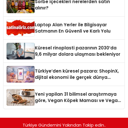
Sorbe içecekleri nerelerden satın
alınır?
Laptop Alan Yerler ile Bilgisayar
Satmanın En Güvenli ve Karlı Yolu
Küresel rinoplasti pazarının 2030’da
9,6 milyar dolara ulaşması bekleniyor
Türkiye’den küresel pazara: ShopinX,
dijital ekonomi ile gerçek dünya
alışverişini bir araya getirmeyi
hedefliyor
Yeni yapilan 31 bilimsel araştırmaya
göre, Vegan Köpek Maması ve Vegan
Kedi Mamasının İyi Sindirildiğini
Ortaya Koydu
Türkiye Gündemini Yakından Takip edin..