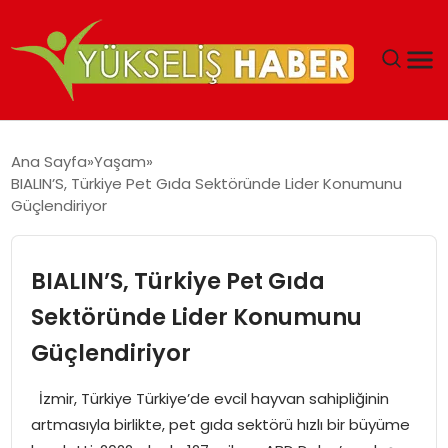
‘DUBAI’NIN SERBEST BÖLGELERI YATIRIMCILARIN
Ana Sayfa
Yaşam
MALIYETLERINI AZALTIYOR’
BIALIN’S, Türkiye Pet Gıda Sektöründe Lider Konumunu
Güçlendiriyor
BIALIN’S, Türkiye Pet Gıda
Sektöründe Lider Konumunu
Güçlendiriyor
İzmir, Türkiye Türkiye’de evcil hayvan sahipliğinin
artmasıyla birlikte, pet gıda sektörü hızlı bir büyüme