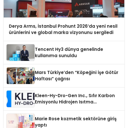
Derya Arms, İstanbul Prohunt 2026’da yeni nesil
ürünlerini ve global marka vizyonunu sergiledi
Tencent Hy3 dünya genelinde
kullanıma sunuldu
Mars Türkiye’den “Köpeğini İşe Götür
Haftası” çağrısı
Kleen-Hy-Dro-Gen Inc., Sıfır Karbon
Emisyonlu Hidrojen Isıtma
Teknolojisinde ISO ve TSSA
Düzenleyici Onaylarını Aldı
Marie Rose kozmetik sektörüne giriş
yaptı