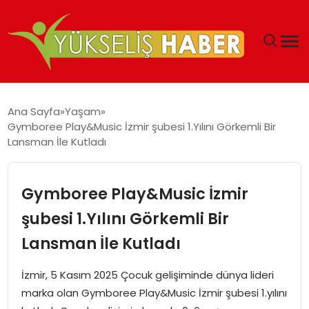
‘DUBAI’NIN SERBEST BÖLGELERI YATIRIMCILARIN
Ana Sayfa
Yaşam
MALIYETLERINI AZALTIYOR’
Gymboree Play&Music İzmir şubesi 1.Yılını Görkemli Bir
Lansman İle Kutladı
Gymboree Play&Music İzmir
şubesi 1.Yılını Görkemli Bir
Lansman İle Kutladı
İzmir, 5 Kasım 2025 Çocuk gelişiminde dünya lideri
marka olan Gymboree Play&Music İzmir şubesi 1.yılını