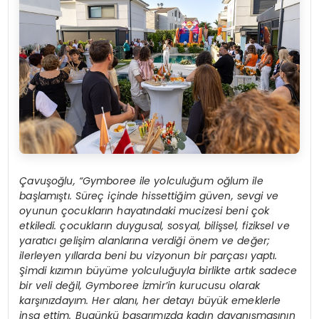
Çavuşoğlu, “Gymboree ile yolculuğum oğlum ile
başlamıştı. Süreç içinde hissettiğim güven, sevgi ve
oyunun çocukların hayatındaki mucizesi beni çok
etkiledi. çocukların duygusal, sosyal, bilişsel, fiziksel ve
yaratıcı gelişim alanlarına verdiği önem ve değer;
ilerleyen yıllarda beni bu vizyonun bir parçası yaptı.
Şimdi kızımın büyüme yolculuğuyla birlikte artık sadece
bir veli değil, Gymboree İzmir’in kurucusu olarak
karşınızdayım. Her alanı, her detayı büyük emeklerle
inşa ettim. Bugünkü başarımızda kadın dayanışmasının