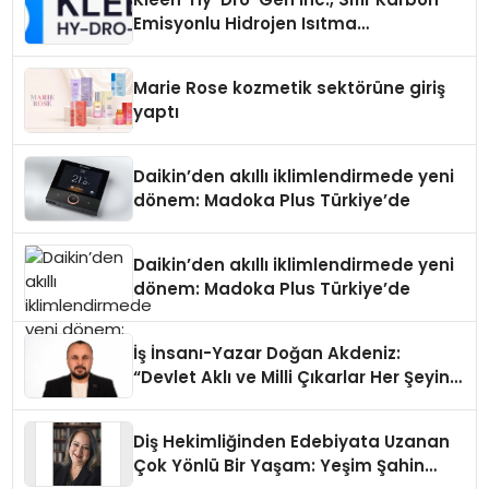
Emisyonlu Hidrojen Isıtma
Teknolojisinde ISO ve TSSA
Düzenleyici Onaylarını Aldı
Marie Rose kozmetik sektörüne giriş
yaptı
Daikin’den akıllı iklimlendirmede yeni
dönem: Madoka Plus Türkiye’de
Daikin’den akıllı iklimlendirmede yeni
dönem: Madoka Plus Türkiye’de
İş İnsanı-Yazar Doğan Akdeniz:
“Devlet Aklı ve Milli Çıkarlar Her Şeyin
Üzerindedir”
Diş Hekimliğinden Edebiyata Uzanan
Çok Yönlü Bir Yaşam: Yeşim Şahin