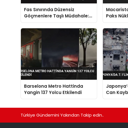
Fas Sınırında Düzensiz
Macarista
Göçmenlere Taşlı Müdahale:
Paks Nükl
Sebte’den Geri Dönüşler
Kapatma 
Başladı
Barselona Metro Hattinda
Japonya’d
Yangin 137 Yolcu Etkilendi
Can Kaybı
Türkiye Gündemini Yakından Takip edin..