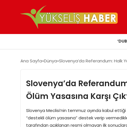
‘DUB
Ana Sayfa
Dünya
Slovenya’da Referandum: Halk Yüz
Slovenya’da Referandum: 
Ölüm Yasasına Karşı Çık
Slovenya Meclisi’nin temmuz ayında kabul ettiğ
“destekli ölüm yasasına” destek verip vermedik
tarafından açıklanan resmi olmayan ilk sonuçlara 