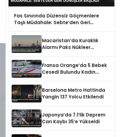
Fas Sınırında Düzensiz Göçmenlere
Taşlı Müdahale: Sebte’den Geri
Dönüşler Başladı
Macaristan’da Kuraklık
Alarmı Paks Nükleer
Santrali’ni Kapatma
Noktasına Getirdi
Fransa Orange’da 5 Bebek
Cesedi Bulundu Kadın
Gözaltına Alındı
Barselona Metro Hattinda
Yangin 137 Yolcu Etkilendi
Japonya’da 7.1’lik Deprem
Can Kaybı 35’e Yükseldi