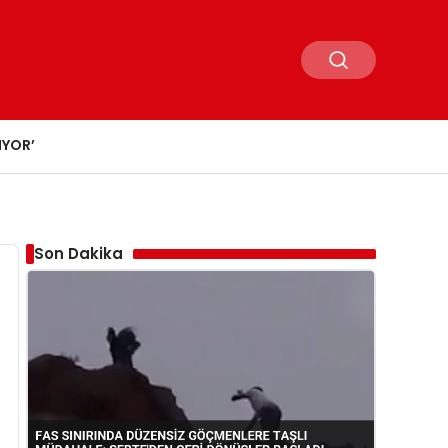
IYOR’
Son Dakika