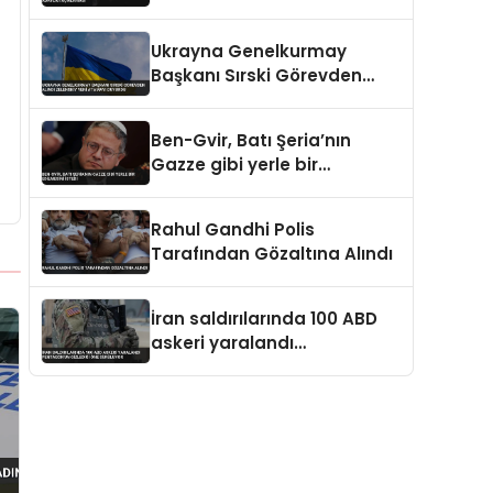
Açıklaması
Ukrayna Genelkurmay
Başkanı Sırski Görevden
Alındı Zelenskiy Yeni
Atamayı Duyurdu
Ben-Gvir, Batı Şeria’nın
Gazze gibi yerle bir
edilmesini istedi
Rahul Gandhi Polis
Tarafından Gözaltına Alındı
İran saldırılarında 100 ABD
askeri yaralandı
Pentagon’un gizlediği öne
sürülüyor