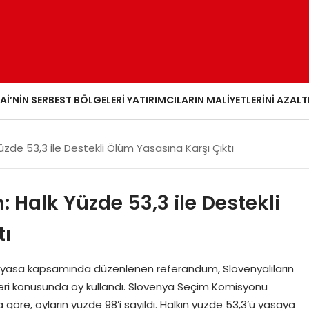
AI’NIN SERBEST BÖLGELERI YATIRIMCILARIN MALIYETLERINI AZALT
de 53,3 ile Destekli Ölüm Yasasına Karşı Çıktı
Halk Yüzde 53,3 ile Destekli
tı
i yasa kapsamında düzenlenen referandum, Slovenyalıların
leri konusunda oy kullandı. Slovenya Seçim Komisyonu
göre, oyların yüzde 98’i sayıldı. Halkın yüzde 53,3’ü yasaya