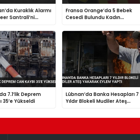
n’da Kuraklık Alarmı
Fransa Orange’da 5 Bebek
eer Santrali’ni
Cesedi Bulundu Kadın
Noktasına Getirdi
Gözaltına Alındı
a 7.1’lik Deprem
Lübnan’da Banka Hesapları 7
 35’e Yükseldi
Yıldır Blokeli Mudiler Ateş
Yakarak Eylem Yaptı