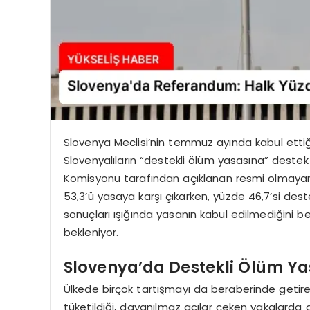
Slovenya Meclisi’nin temmuz ayında kabul ett
Slovenyalıların “destekli ölüm yasasına” deste
Komisyonu tarafından açıklanan resmi olmayan il
53,3’ü yasaya karşı çıkarken, yüzde 46,7’si de
sonuçları ışığında yasanın kabul edilmediğini be
bekleniyor.
Slovenya’da Destekli Ölüm Yas
Ülkede birçok tartışmayı da beraberinde getir
tüketildiği, dayanılmaz acılar çeken vakalarda d