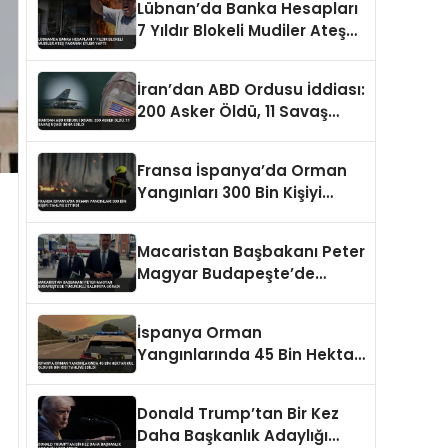
Lübnan’da Banka Hesapları
7 Yıldır Blokeli Mudiler Ateş
Yakarak Eylem Yaptı
İran’dan ABD Ordusu İddiası:
200 Asker Öldü, 11 Savaş
Uçağı İmha Edildi
Fransa İspanya’da Orman
Yangınları 300 Bin Kişiyi
Tahliye Ettirdi
Macaristan Başbakanı Peter
Magyar Budapeşte’de
Tükürüklü Saldırıya Uğradı
İspanya Orman
Yangınlarında 45 Bin Hektar
Kül Oldu 88 Bin Kişi Tahliye
Edildi
Donald Trump’tan Bir Kez
Daha Başkanlık Adaylığı