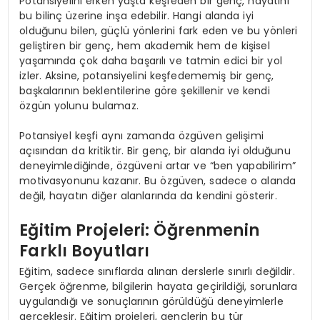
Potansiyelini erken yaşta keşfeden bir genç, hayatını
bu bilinç üzerine inşa edebilir. Hangi alanda iyi
olduğunu bilen, güçlü yönlerini fark eden ve bu yönleri
geliştiren bir genç, hem akademik hem de kişisel
yaşamında çok daha başarılı ve tatmin edici bir yol
izler. Aksine, potansiyelini keşfedememiş bir genç,
başkalarının beklentilerine göre şekillenir ve kendi
özgün yolunu bulamaz.
Potansiyel keşfi aynı zamanda özgüven gelişimi
açısından da kritiktir. Bir genç, bir alanda iyi olduğunu
deneyimlediğinde, özgüveni artar ve “ben yapabilirim”
motivasyonunu kazanır. Bu özgüven, sadece o alanda
değil, hayatın diğer alanlarında da kendini gösterir.
Eğitim Projeleri: Öğrenmenin
Farklı Boyutları
Eğitim, sadece sınıflarda alınan derslerle sınırlı değildir.
Gerçek öğrenme, bilgilerin hayata geçirildiği, sorunlara
uygulandığı ve sonuçlarının görüldüğü deneyimlerle
gerçekleşir. Eğitim projeleri, gençlerin bu tür