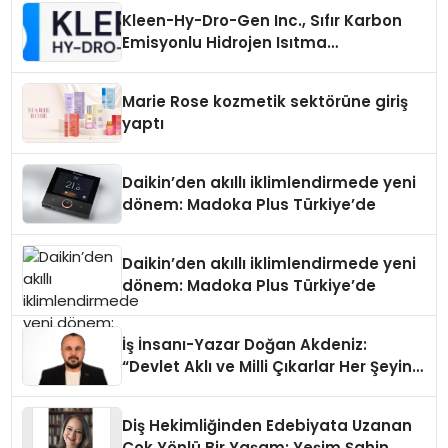
Kleen-Hy-Dro-Gen Inc., Sıfır Karbon
Emisyonlu Hidrojen Isıtma
Teknolojisinde ISO ve TSSA
Düzenleyici Onaylarını Aldı
Marie Rose kozmetik sektörüne giriş
yaptı
Daikin’den akıllı iklimlendirmede yeni
dönem: Madoka Plus Türkiye’de
Daikin’den akıllı iklimlendirmede yeni
dönem: Madoka Plus Türkiye’de
İş İnsanı-Yazar Doğan Akdeniz:
“Devlet Aklı ve Milli Çıkarlar Her Şeyin
Üzerindedir”
Diş Hekimliğinden Edebiyata Uzanan
Çok Yönlü Bir Yaşam: Yeşim Şahin