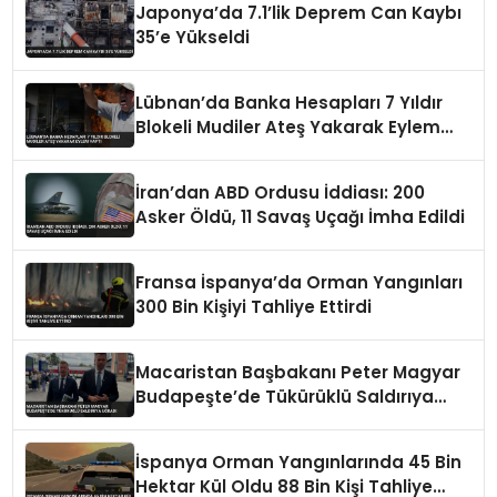
Japonya’da 7.1’lik Deprem Can Kaybı
35’e Yükseldi
Lübnan’da Banka Hesapları 7 Yıldır
Blokeli Mudiler Ateş Yakarak Eylem
Yaptı
İran’dan ABD Ordusu İddiası: 200
Asker Öldü, 11 Savaş Uçağı İmha Edildi
Fransa İspanya’da Orman Yangınları
300 Bin Kişiyi Tahliye Ettirdi
Macaristan Başbakanı Peter Magyar
Budapeşte’de Tükürüklü Saldırıya
Uğradı
İspanya Orman Yangınlarında 45 Bin
Hektar Kül Oldu 88 Bin Kişi Tahliye