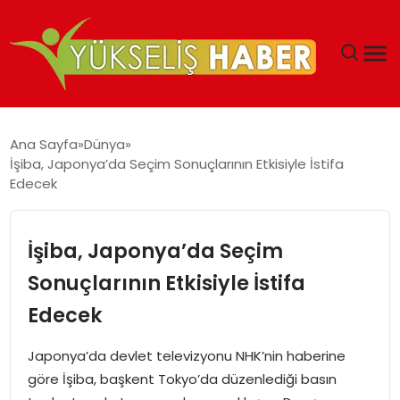
‘DUBAI’NIN SERBEST BÖLGELERI YATIRIMCILARIN
Ana Sayfa
Dünya
MALIYETLERINI AZALTIYOR’
İşiba, Japonya’da Seçim Sonuçlarının Etkisiyle İstifa
Edecek
İşiba, Japonya’da Seçim
Sonuçlarının Etkisiyle İstifa
Edecek
Japonya’da devlet televizyonu NHK’nin haberine
göre İşiba, başkent Tokyo’da düzenlediği basın