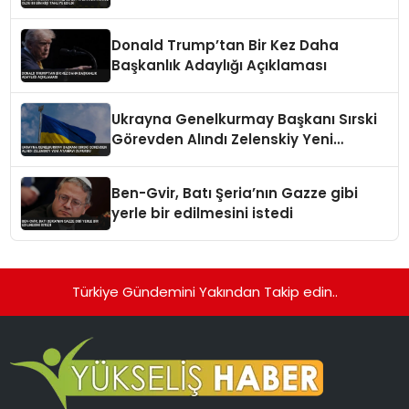
Edildi
Donald Trump’tan Bir Kez Daha
Başkanlık Adaylığı Açıklaması
Ukrayna Genelkurmay Başkanı Sırski
Görevden Alındı Zelenskiy Yeni
Atamayı Duyurdu
Ben-Gvir, Batı Şeria’nın Gazze gibi
yerle bir edilmesini istedi
Türkiye Gündemini Yakından Takip edin..