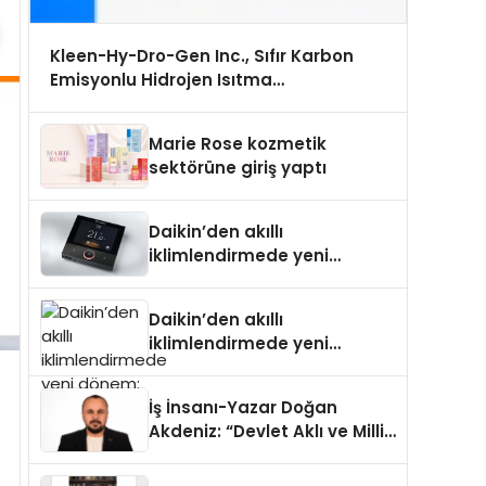
Kleen-Hy-Dro-Gen Inc., Sıfır Karbon
Emisyonlu Hidrojen Isıtma
Teknolojisinde ISO ve TSSA Düzenleyici
Onaylarını Aldı
Marie Rose kozmetik
sektörüne giriş yaptı
Daikin’den akıllı
iklimlendirmede yeni
dönem: Madoka Plus
Türkiye’de
Daikin’den akıllı
iklimlendirmede yeni
dönem: Madoka Plus
Türkiye’de
İş İnsanı-Yazar Doğan
Akdeniz: “Devlet Aklı ve Milli
Çıkarlar Her Şeyin
Üzerindedir”