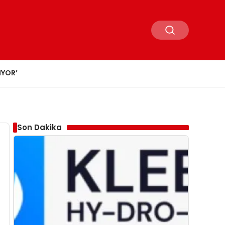
IYOR’
Son Dakika