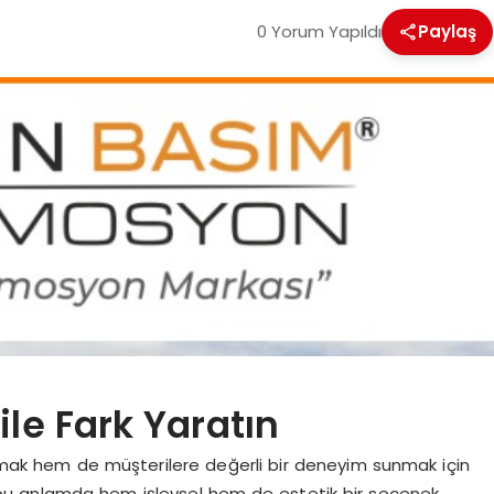
0 Yorum Yapıldı
Paylaş
ile Fark Yaratın
tırmak hem de müşterilere değerli bir deneyim sunmak için
 bu anlamda hem işlevsel hem de estetik bir seçenek