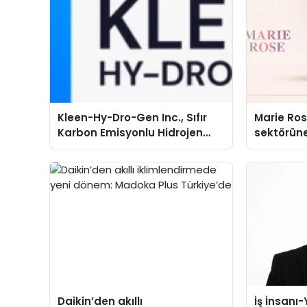
Kleen-Hy-Dro-Gen Inc., Sıfır
Marie Ro
Karbon Emisyonlu Hidrojen
sektörüne
Isıtma Teknolojisinde ISO ve
TSSA Düzenleyici Onaylarını
Aldı
Daikin’den akıllı
İş İnsanı