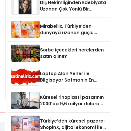
Diş Hekimliğinden Edebiyata
Uzanan Çok Yönlü Bir
Yaşam: Yeşim Şahin Yaman
Mirabellix, Türkiye’den
dünyaya uzanan güçlü
büyümesini sürdürüyor
Sorbe içecekleri nerelerden
satın alınır?
Laptop Alan Yerler ile
Bilgisayar Satmanın En
Güvenli ve Karlı Yolu
Küresel rinoplasti pazarının
2030’da 9,6 milyar dolara
ulaşması bekleniyor
Türkiye’den küresel pazara:
ShopinX, dijital ekonomi ile