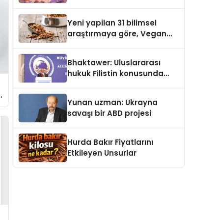
gerçek dünya alışverişini bir
araya getirmeyi hedefliyor
Yeni yapilan 31 bilimsel
araştırmaya göre, Vegan
Köpek Maması ve Vegan
Kedi Mamasının İyi
Bhaktawer: Uluslararası
Sindirildiğini Ortaya Koydu
hukuk Filistin konusunda
çifte standart uyguluyor
Yunan uzman: Ukrayna
savaşı bir ABD projesi
Hurda Bakır Fiyatlarını
Etkileyen Unsurlar