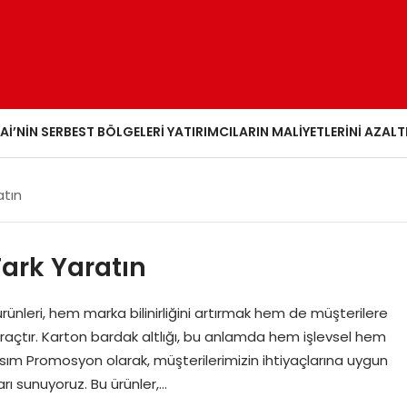
AI’NIN SERBEST BÖLGELERI YATIRIMCILARIN MALIYETLERINI AZALT
atın
Fark Yaratın
rünleri, hem marka bilinirliğini artırmak hem de müşterilere
açtır. Karton bardak altlığı, bu anlamda hem işlevsel hem
asım Promosyon olarak, müşterilerimizin ihtiyaçlarına uygun
arı sunuyoruz. Bu ürünler,…