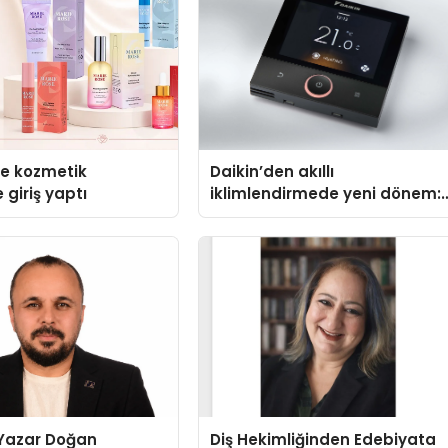
se kozmetik
Daikin’den akıllı
 giriş yaptı
iklimlendirmede yeni dönem:
Madoka Plus Türkiye’de
-Yazar Doğan
Diş Hekimliğinden Edebiyata