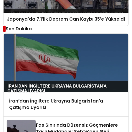
Japonya’da 7.1’lik Deprem Can Kaybı 35’e Yükseldi
Son Dakika
İran’dan İngiltere Ukrayna Bulgaristan’a
Çatışma Uyarısı
Fas Sınırında Düzensiz Göçmenlere
Taşlı Müdahale: Sebte’den Geri