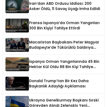
İran’dan ABD Ordusu İddiası: 200
Asker Öldü, 11 Savaş Uçağı İmha Edildi
Fransa İspanya’da Orman Yangınları
300 Bin Kişiyi Tahliye Ettirdi
Macaristan Başbakanı Peter Magyar
Budapeşte’de Tükürüklü Saldırıya
Uğradı
İspanya Orman Yangınlarında 45 Bin
Hektar Kül Oldu 88 Bin Kişi Tahliye
Edildi
Donald Trump’tan Bir Kez Daha
Başkanlık Adaylığı Açıklaması
Ukrayna Genelkurmay Başkanı Sırski
Görevden Alındı Zelenskiy Yeni