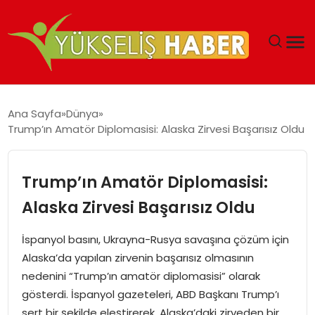
‘DUBAI’NIN SERBEST BÖLGELERI YATIRIMCILARIN
Ana Sayfa
Dünya
MALIYETLERINI AZALTIYOR’
Trump’ın Amatör Diplomasisi: Alaska Zirvesi Başarısız Oldu
Trump’ın Amatör Diplomasisi:
Alaska Zirvesi Başarısız Oldu
İspanyol basını, Ukrayna-Rusya savaşına çözüm için
Alaska’da yapılan zirvenin başarısız olmasının
nedenini “Trump’ın amatör diplomasisi” olarak
gösterdi. İspanyol gazeteleri, ABD Başkanı Trump’ı
sert bir şekilde eleştirerek, Alaska’daki zirveden bir