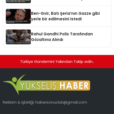
Atamayı Duyurdu
Ben-Gvir, Batı Şeria’nın Gazze gibi
yerle bir edilmesini istedi
Rahul Gandhi Polis Tarafından
Gözaltına Alındı
Türkiye Gündemini Yakından Takip edin..
Reklam & işbirliği:
habersonuclari@gmail.com