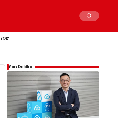
IYOR’
Son Dakika