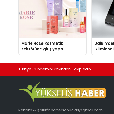
Marie Rose kozmetik
Daikin’den
sektörüne giriş yaptı
iklimlen
Madoka P
Türkiye Gündemini Yakından Takip edin..
Reklam & işbirliği:
habersonuclari@gmail.com