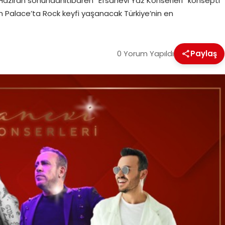
, Haziran sonundanitibaren “Efsanevi Yaz Konserleri” konsepti
in Palace’ta Rock keyfi yaşanacak Türkiye’nin en
0 Yorum Yapıldı
Paylaş