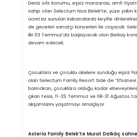
Deniz sıfır konumu, eşsiz manzarası, amfi tiyatr
sahip olan Selectum Noa Belek’te, yüze yakın k
ücretsiz sunulan kabanalarda keyifle dinlenirken
de geceleri sanatçı konserleri ile coşacak. Se
ilki 03 Temmuz’da başlayacak olan Berkay kons
devam edecek.
Çocuklara ve çocuklu ailelere sunduğu eşsiz hi
olan Selectum Family Resort Side de “Efsanevi Ya
barındıran, çocuklara olduğu kadar ebeveynlere
çıkan tesis, 11-25 Temmuz ve 08-21 Ağustos tarih
akşamlarını yaşatmayı amaçlıyor.
Asteria
Family
Belek’te Murat Dalkılıç sahn