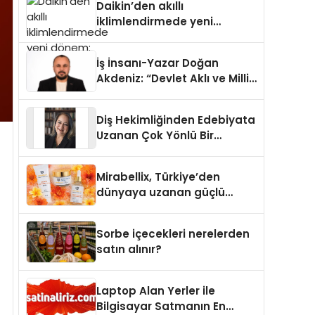
Daikin’den akıllı
iklimlendirmede yeni
dönem: Madoka Plus
Türkiye’de
İş İnsanı-Yazar Doğan
Akdeniz: “Devlet Aklı ve Milli
Çıkarlar Her Şeyin
Üzerindedir”
Diş Hekimliğinden Edebiyata
Uzanan Çok Yönlü Bir
Yaşam: Yeşim Şahin Yaman
Mirabellix, Türkiye’den
dünyaya uzanan güçlü
büyümesini sürdürüyor
Sorbe içecekleri nerelerden
satın alınır?
Laptop Alan Yerler ile
Bilgisayar Satmanın En