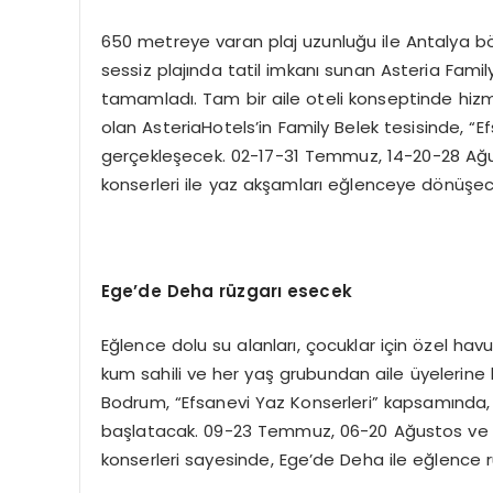
650 metreye varan plaj uzunluğu ile Antalya bö
sessiz plajında tatil imkanı sunan Asteria Family 
tamamladı. Tam bir aile oteli konseptinde hi
olan AsteriaHotels’in Family Belek tesisinde, “Ef
gerçekleşecek. 02-17-31 Temmuz, 14-20-28 Ağusto
konserleri ile yaz akşamları eğlenceye dönüşec
Ege’de Deha
rüzgarı
esecek
Eğlence dolu su alanları, çocuklar için özel havuzl
kum sahili ve her yaş grubundan aile üyelerine 
Bodrum, “Efsanevi Yaz Konserleri” kapsamında, De
başlatacak. 09-23 Temmuz, 06-20 Ağustos ve 0
konserleri sayesinde, Ege’de Deha ile eğlence r