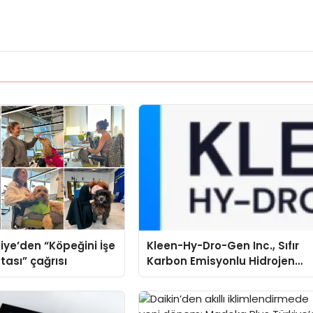
iye’den “Köpeğini İşe
Kleen-Hy-Dro-Gen Inc., Sıfır
tası” çağrısı
Karbon Emisyonlu Hidrojen
Isıtma Teknolojisinde ISO ve
TSSA Düzenleyici Onaylarını
Aldı