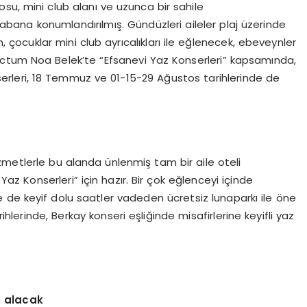
osu, mini club alanı ve uzunca bir sahile
abana konumlandırılmış. Gündüzleri aileler plaj üzerinde
, çocuklar mini club ayrıcalıkları ile eğlenecek, ebeveynler
lectum Noa Belek’te “Efsanevi Yaz Konserleri” kapsamında,
erleri, 18 Temmuz ve 01-15-29 Ağustos tarihlerinde de
zmetlerle bu alanda ünlenmiş tam bir aile oteli
z Konserleri” için hazır. Bir çok eğlenceyi içinde
 de keyif dolu saatler vadeden ücretsiz lunaparkı ile öne
lerinde, Berkay konseri eşliğinde misafirlerine keyifli yaz
e alacak