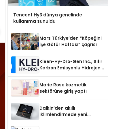
Tencent Hy3 dünya genelinde
kullanıma sunuldu
Mars Türkiye’den “Köpeğini
İşe Götür Haftası” çağrısı
Kleen-Hy-Dro-Gen Inc., Sıfır
Karbon Emisyonlu Hidrojen
Isıtma Teknolojisinde ISO ve
TSSA Düzenleyici Onaylarını
Marie Rose kozmetik
Aldı
sektörüne giriş yaptı
Daikin’den akıllı
iklimlendirmede yeni
dönem: Madoka Plus
Türkiye’de