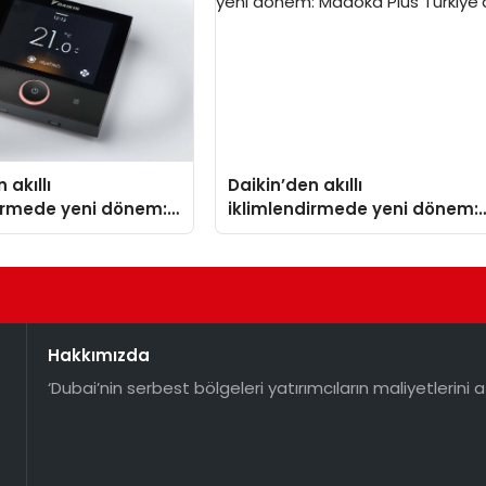
 akıllı
Daikin’den akıllı
dirmede yeni dönem:
iklimlendirmede yeni dönem:
lus Türkiye’de
Madoka Plus Türkiye’de
Hakkımızda
‘Dubai’nin serbest bölgeleri yatırımcıların maliyetlerini a