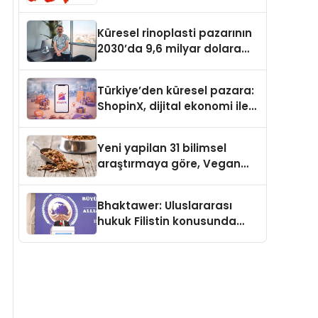
Güvenli ve Karlı Yolu
Küresel rinoplasti pazarının
2030’da 9,6 milyar dolara
ulaşması bekleniyor
Türkiye’den küresel pazara:
ShopinX, dijital ekonomi ile
gerçek dünya alışverişini bir
araya getirmeyi hedefliyor
Yeni yapilan 31 bilimsel
araştırmaya göre, Vegan
Köpek Maması ve Vegan
Kedi Mamasının İyi
Bhaktawer: Uluslararası
Sindirildiğini Ortaya Koydu
hukuk Filistin konusunda
çifte standart uyguluyor