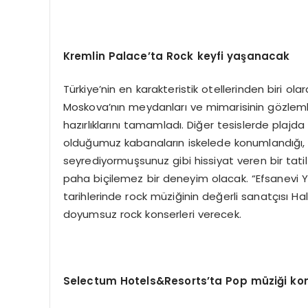
Kremlin
Palace’ta
Rock
keyfi yaşanacak
Türkiye’nin en karakteristik otellerinden biri olar
Moskova’nın meydanları ve mimarisinin gözlemle
hazırlıklarını tamamladı. Diğer tesislerde plajda
olduğumuz kabanaların iskelede konumlandığı, 
seyrediyormuşsunuz gibi hissiyat veren bir tati
paha biçilemez bir deneyim olacak. “Efsanevi
tarihlerinde rock müziğinin değerli sanatçısı H
doyumsuz rock konserleri verecek.
Selectum
Hotels&Resorts’ta
Pop müziği kon