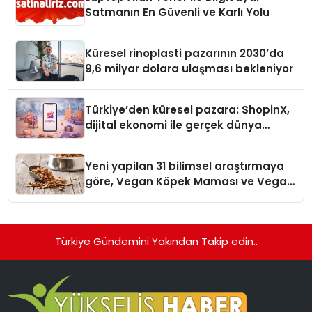
Satmanın En Güvenli ve Karlı Yolu
Küresel rinoplasti pazarının 2030’da
9,6 milyar dolara ulaşması bekleniyor
Türkiye’den küresel pazara: ShopinX,
dijital ekonomi ile gerçek dünya
alışverişini bir araya getirmeyi
hedefliyor
Yeni yapilan 31 bilimsel araştırmaya
göre, Vegan Köpek Maması ve Vegan
Kedi Mamasının İyi Sindirildiğini
Ortaya Koydu
Türkiye Gündemini Yakından Takip edin..