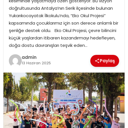
kesiminde yaşatmaya özen gösteriyor. Bu vizyon
doğrultusunda Antalya’nın Serik ilçesinde bulunan
Yukarıkocayatak İlkokulu’nda, “Eko Okul Projesi”
kapsamında çocuklarımız için son derece anlamlı bir
şenliğe destek oldu. Eko Okul Projesi, çevre bilincini
küçük yaşlardan itibaren kazandırmayı hedefleyen,
doğa dostu davranışları teşvik eden…
admin
Paylaş
13 Haziran 2025