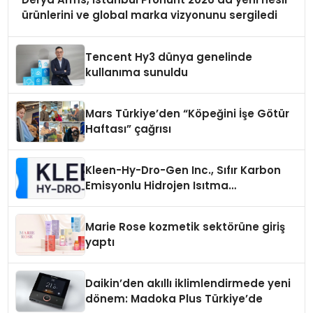
ürünlerini ve global marka vizyonunu sergiledi
Tencent Hy3 dünya genelinde
kullanıma sunuldu
Mars Türkiye’den “Köpeğini İşe Götür
Haftası” çağrısı
Kleen-Hy-Dro-Gen Inc., Sıfır Karbon
Emisyonlu Hidrojen Isıtma
Teknolojisinde ISO ve TSSA
Düzenleyici Onaylarını Aldı
Marie Rose kozmetik sektörüne giriş
yaptı
Daikin’den akıllı iklimlendirmede yeni
dönem: Madoka Plus Türkiye’de