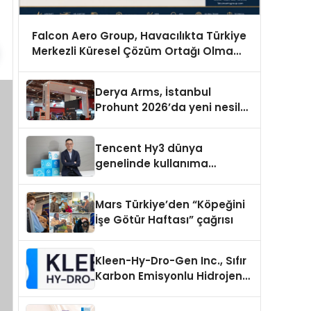
Falcon Aero Group, Havacılıkta Türkiye
Merkezli Küresel Çözüm Ortağı Olma
Yolunda İlerliyor
Derya Arms, İstanbul
Prohunt 2026’da yeni nesil
ürünlerini ve global marka
vizyonunu sergiledi
Tencent Hy3 dünya
genelinde kullanıma
sunuldu
Mars Türkiye’den “Köpeğini
İşe Götür Haftası” çağrısı
Kleen-Hy-Dro-Gen Inc., Sıfır
Karbon Emisyonlu Hidrojen
Isıtma Teknolojisinde ISO ve
TSSA Düzenleyici Onaylarını