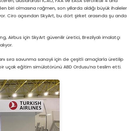
eren, uluslararası ICAO, FAA ve EASA sertifikalı 4 ana
den biri olmasına rağmen, son yıllarda aldığı büyük ihaleler
iyor. Ciro açısından SkyArt, bu dört şirket arasında şu anda
, Airbus için SkyArt güvenilir üretici, Brezilyalı imalatçı
lıyor.
yanı sıra savunma sanayii için de çeşitli amaçlarla üretilip
 bir uçak eğitim simülatörünü ABD Ordusu’na teslim etti.