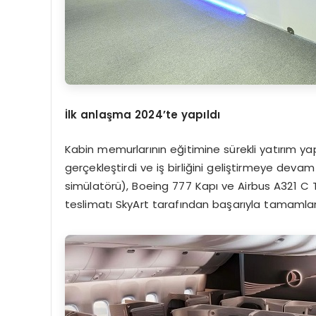
İ
lk anla
şma 2024’
te yap
ı
ld
ı
Kabin memurlarının eğitimine sürekli yatırım yap
gerçekleştirdi ve iş birliğini geliştirmeye deva
simülatörü), Boeing 777 Kapı ve Airbus A321 C Ti
teslimatı SkyArt tarafından başarıyla tamamlan