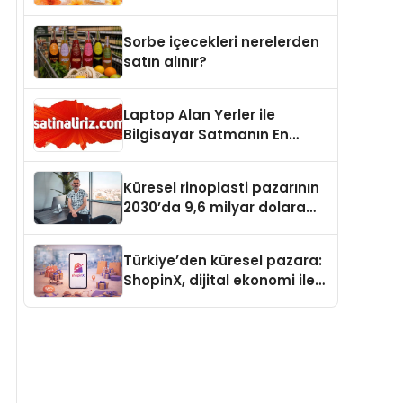
büyümesini sürdürüyor
Sorbe içecekleri nerelerden
satın alınır?
Laptop Alan Yerler ile
Bilgisayar Satmanın En
Güvenli ve Karlı Yolu
Küresel rinoplasti pazarının
2030’da 9,6 milyar dolara
ulaşması bekleniyor
Türkiye’den küresel pazara:
ShopinX, dijital ekonomi ile
gerçek dünya alışverişini bir
araya getirmeyi hedefliyor