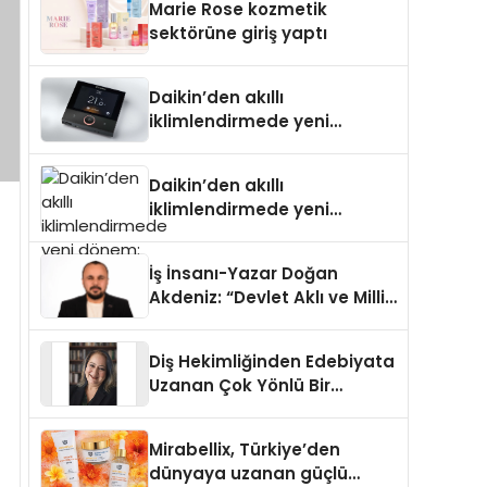
Marie Rose kozmetik
Aldı
sektörüne giriş yaptı
Daikin’den akıllı
iklimlendirmede yeni
dönem: Madoka Plus
Türkiye’de
Daikin’den akıllı
iklimlendirmede yeni
dönem: Madoka Plus
Türkiye’de
İş İnsanı-Yazar Doğan
Akdeniz: “Devlet Aklı ve Milli
Çıkarlar Her Şeyin
Üzerindedir”
Diş Hekimliğinden Edebiyata
Uzanan Çok Yönlü Bir
Yaşam: Yeşim Şahin Yaman
Mirabellix, Türkiye’den
dünyaya uzanan güçlü