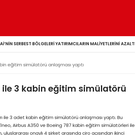
AI’NIN SERBEST BÖLGELERI YATIRIMCILARIN MALIYETLERINI AZALT
 kabin eğitim simülatörü anlaşması yaptı
Y ile 3 kabin eğitim simülatörü
rı ile 3 adet kabin eğitim simülatörü anlaşması yaptı. Bu
eo, Airbus A350 ve Boeing 787 kabin eğitim simülatörleri ile
luslararası onaylı 4 şirket arasında ciro açısından ikinci