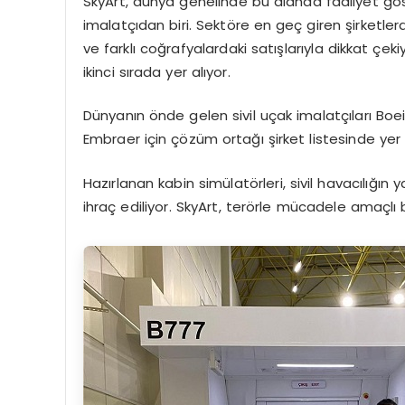
SkyArt, dünya genelinde bu alanda faaliyet göst
imalatçıdan biri. Sektöre en geç giren şirketler
ve farklı coğrafyalardaki satışlarıyla dikkat çek
ikinci sırada yer alıyor.
Dünyanın önde gelen sivil uçak imalatçıları Boeing
Embraer için çözüm ortağı şirket listesinde yer a
Hazırlanan kabin simülatörleri, sivil havacılığın 
ihraç ediliyor. SkyArt, terörle mücadele amaçlı