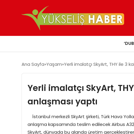
‘DUB
Ana Sayfa
Yaşam
Yerli imalatçı SkyArt, THY ile 3
Yerli imalatçı SkyArt, TH
anlaşması yaptı
İstanbul merkezli SkyArt şirketi, Türk Hava Yolla
anlaşma kapsamında teslim edilecek Airbus A321n
SkyArt, dünyada bu alanda üretim gerçekleştiren, u