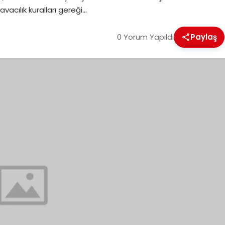
vacılık kuralları gereği…
0 Yorum Yapıldı
Paylaş