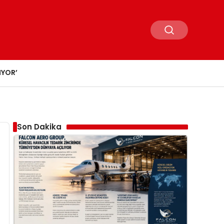
IYOR’
Son Dakika